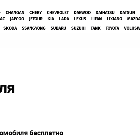
D
CHANGAN
CHERY
CHEVROLET
DAEWOO
DAIHATSU
DATSUN
JAC
JAECOO
JETOUR
KIA
LADA
LEXUS
LIFAN
LIXIANG
MAZD
SKODA
SSANGYONG
SUBARU
SUZUKI
TANK
TOYOTA
VOLKS
ля
томобиля бесплатно