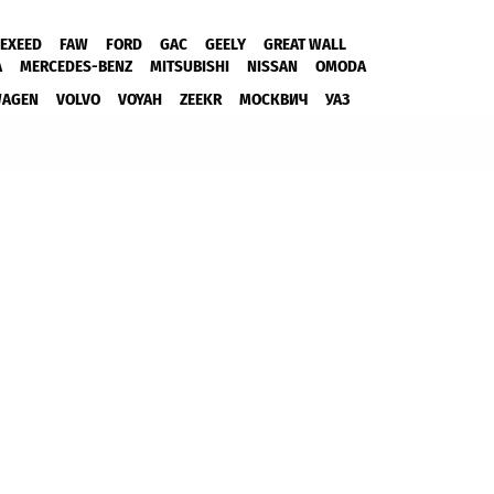
EXEED
FAW
FORD
GAC
GEELY
GREAT WALL
A
MERCEDES-BENZ
MITSUBISHI
NISSAN
OMODA
WAGEN
VOLVO
VOYAH
ZEEKR
МОСКВИЧ
УАЗ