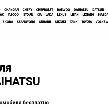
D
CHANGAN
CHERY
CHEVROLET
DAEWOO
DAIHATSU
DATSUN
JAC
JAECOO
JETOUR
KIA
LADA
LEXUS
LIFAN
LIXIANG
MAZD
SKODA
SSANGYONG
SUBARU
SUZUKI
TANK
TOYOTA
VOLKS
ля
AIHATSU
томобиля бесплатно