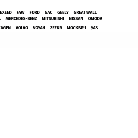
EXEED
FAW
FORD
GAC
GEELY
GREAT WALL
A
MERCEDES-BENZ
MITSUBISHI
NISSAN
OMODA
WAGEN
VOLVO
VOYAH
ZEEKR
МОСКВИЧ
УАЗ