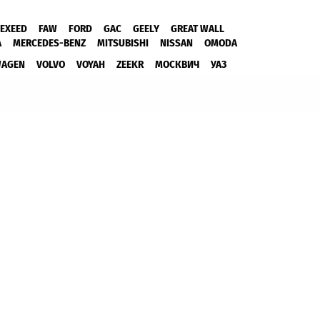
EXEED
FAW
FORD
GAC
GEELY
GREAT WALL
A
MERCEDES-BENZ
MITSUBISHI
NISSAN
OMODA
WAGEN
VOLVO
VOYAH
ZEEKR
МОСКВИЧ
УАЗ