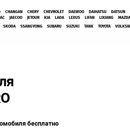
D
CHANGAN
CHERY
CHEVROLET
DAEWOO
DAIHATSU
DATSUN
JAC
JAECOO
JETOUR
KIA
LADA
LEXUS
LIFAN
LIXIANG
MAZD
SKODA
SSANGYONG
SUBARU
SUZUKI
TANK
TOYOTA
VOLKS
для
RO
томобиля бесплатно