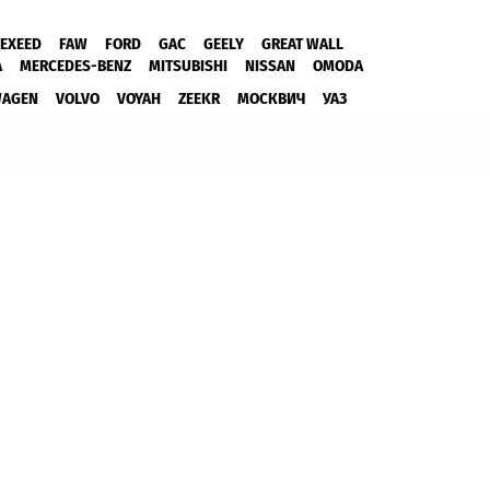
EXEED
FAW
FORD
GAC
GEELY
GREAT WALL
A
MERCEDES-BENZ
MITSUBISHI
NISSAN
OMODA
WAGEN
VOLVO
VOYAH
ZEEKR
МОСКВИЧ
УАЗ