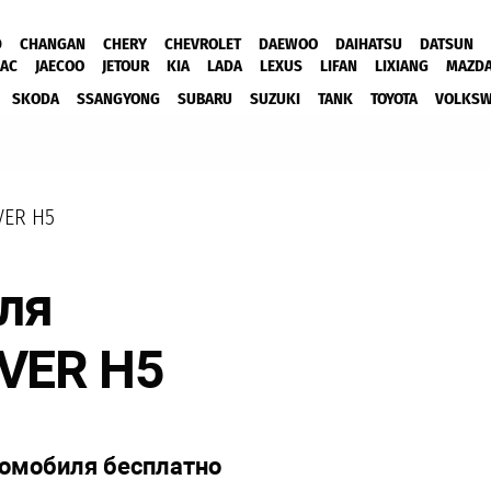
D
CHANGAN
CHERY
CHEVROLET
DAEWOO
DAIHATSU
DATSUN
JAC
JAECOO
JETOUR
KIA
LADA
LEXUS
LIFAN
LIXIANG
MAZD
SKODA
SSANGYONG
SUBARU
SUZUKI
TANK
TOYOTA
VOLKS
VER H5
ля
VER H5
томобиля бесплатно