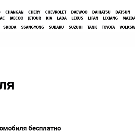
D
CHANGAN
CHERY
CHEVROLET
DAEWOO
DAIHATSU
DATSUN
JAC
JAECOO
JETOUR
KIA
LADA
LEXUS
LIFAN
LIXIANG
MAZD
SKODA
SSANGYONG
SUBARU
SUZUKI
TANK
TOYOTA
VOLKS
для
томобиля бесплатно