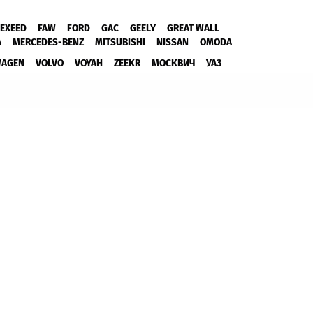
EXEED
FAW
FORD
GAC
GEELY
GREAT WALL
A
MERCEDES-BENZ
MITSUBISHI
NISSAN
OMODA
WAGEN
VOLVO
VOYAH
ZEEKR
МОСКВИЧ
УАЗ