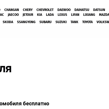
D
CHANGAN
CHERY
CHEVROLET
DAEWOO
DAIHATSU
DATSUN
JAC
JAECOO
JETOUR
KIA
LADA
LEXUS
LIFAN
LIXIANG
MAZD
SKODA
SSANGYONG
SUBARU
SUZUKI
TANK
TOYOTA
VOLKS
ля
томобиля бесплатно