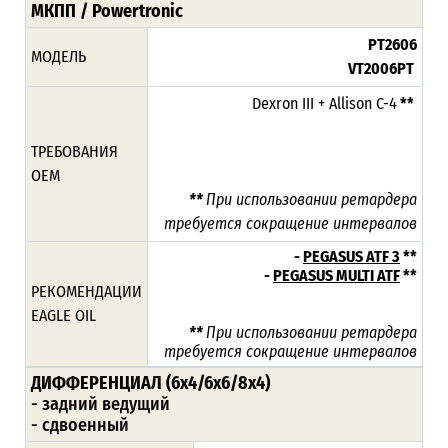
МКПП / Powertronic
PT2606
МОДЕЛЬ
VT2006PT
Dexron III + Allison C-4
**
ТРЕБОВАНИЯ
ОЕМ
**
При использовании ретардера
требуется сокращение интервалов
-
PEGASUS ATF 3
**
-
PEGASUS MULTI ATF
**
РЕКОМЕНДАЦИИ
EAGLE OIL
**
При использовании ретардера
требуется сокращение интервалов
ДИФФЕРЕНЦИАЛ (6x4/6x6/8x4)
- задний ведущий
- сдвоенный