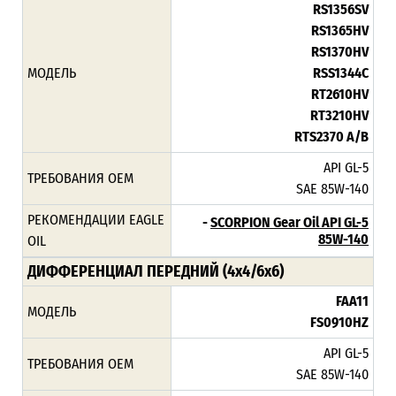
RS1356SV
RS1365HV
RS1370HV
МОДЕЛЬ
RSS1344C
RT2610HV
RT3210HV
RTS2370 A/B
API GL-5
ТРЕБОВАНИЯ ОЕМ
SAE 85W-140
РЕКОМЕНДАЦИИ EAGLE
-
SCORPION Gear Oil API GL-5
85W-140
OIL
ДИФФЕРЕНЦИАЛ ПЕРЕДНИЙ (4х4/6х6)
FAA11
МОДЕЛЬ
FS0910HZ
API GL-5
ТРЕБОВАНИЯ ОЕМ
SAE 85W-140