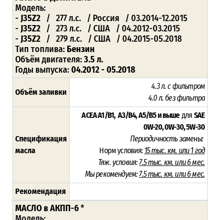
Модель:
-
J35Z2
/ 277 л.с. / Россия / 03.2014-12.2015
-
J35Z2
/ 273 л.с. / США / 04.2012-03.2015
-
J35Z2
/ 279 л.с. / США / 04.2015-05.2018
Тип топлива:
Бензин
Объём двигателя:
3.5 л.
Годы выпуска:
04.2012 - 05.2018
4.3 л. с фильтром
Объём заливки
4.0 л. без фильтра
ACEA A1/B1, A3/B4, A5/B5 и выше
для
SAE
0W-20, 0W-30, 5W-30
Спецификация
Периодичность замены:
масла
Норм условия:
15 тыс. км. или 1 год
Тяж. условия:
7.5 тыс. км. или 6 мес.
Мы рекомендуем:
7.5 тыс. км. или 6 мес.
Рекомендация
МАСЛО в АКПП-6
*
Модель: