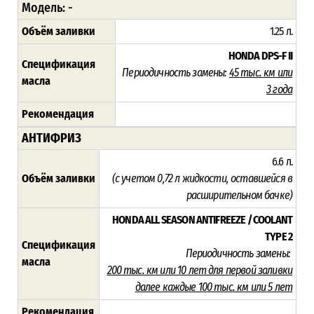
Модель: -
Объём заливки
1.25 л.
HONDA DPS-F II
Спецификация
Периодичность замены:
45 тыс. км или
масла
3 года
Рекомендация
АНТИФРИЗ
6.6 л.
Объём заливки
(с учетом 0,72 л жидкости, оставшейся в
расширительном бачке)
HONDA ALL SEASON ANTIFREEZE / COOLANT
TYPE 2
Спецификация
Периодичность замены:
масла
200 тыс. км или 10 лет для первой заливки
далее каждые 100 тыс. км или 5 лет
Рекомендация