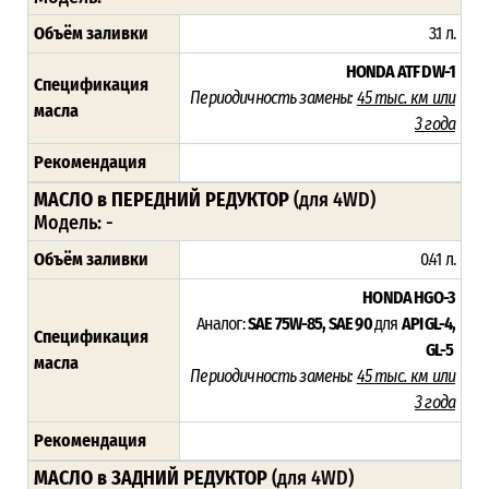
Объём заливки
3.1 л.
HONDA ATF DW-1
Спецификация
Периодичность замены:
45
тыс. км или
масла
3 года
Рекомендация
МАСЛО в ПЕРЕДНИЙ РЕДУКТОР
(для 4WD)
Модель: -
Объём заливки
0.41 л.
HONDA HGO-3
Аналог:
SAE 75W-85, SAE 90
для
API GL-4,
Спецификация
GL-5
масла
Периодичность замены:
45 тыс. км или
3 года
Рекомендация
МАСЛО в ЗАДНИЙ РЕДУКТОР
(для 4WD)