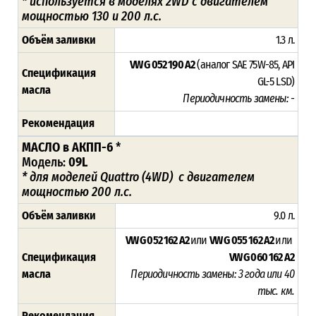
* используется в моделях 2WD
с двигателем
мощностью 130 и 200 л.с.
Объём заливки
1.3 л.
VW G 052 190 A2
(аналог SAE 75W-85, API
Спецификация
GL-5 LSD)
масла
Периодичность замены: -
Рекомендация
МАСЛО в АКПП-6
*
Модель:
09L
*
для моделей
Quattro (4WD)
с двигателем
мощностью 200 л.с.
Объём заливки
9.0 л.
VW G 052 162 A2
или
VW G 055 162 A2
или
Спецификация
VW G 060 162 A2
масла
Периодичность замены: 3 года или 40
тыс. км.
Рекомендация