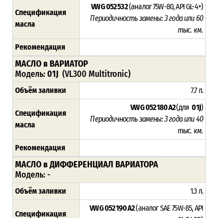
VW G 052 532
(аналог 75W-80, API GL-4+)
Спецификация
Периодичность замены: 3 года или 60
масла
тыс. км.
Рекомендация
МАСЛО в ВАРИАТОР
Модель:
01J
(VL300 Multitronic)
Объём заливки
7.7 л.
VW G 052 180 A2
(для
01J
)
Спецификация
Периодичность замены: 3 года или 40
масла
тыс. км.
Рекомендация
МАСЛО в ДИФФЕРЕНЦИАЛ ВАРИАТОРА
Модель: -
Объём заливки
1.3 л.
VW G 052 190 A2
(аналог SAE 75W-85, API
Спецификация