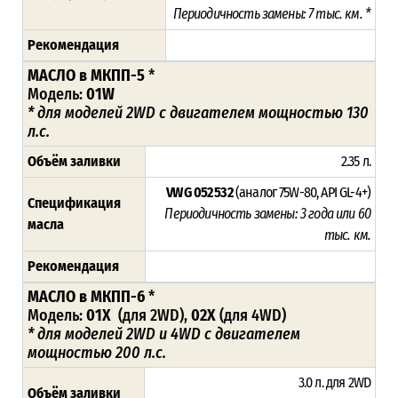
Периодичность замены: 7 тыс. км. *
Рекомендация
МАСЛО в МКПП-5
*
Модель:
01W
*
для моделей
2WD
с двигателем мощностью
130
л.с.
Объём заливки
2.35 л.
VW G 052 532
(аналог 75W-80, API GL-4+)
Спецификация
Периодичность замены: 3 года или 60
масла
тыс. км.
Рекомендация
МАСЛО в МКПП-6
*
Модель:
01X
(для 2WD),
02X
(для 4WD)
*
для моделей
2WD и 4WD с двигателем
мощностью 200 л.с.
3.0 л. для 2WD
Объём заливки