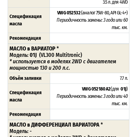
3.5 л. для 4WD
VW G 052 532
(аналог 75W-80, API GL-4+)
Спецификация
Периодичность замены: 3 года или 60
масла
тыс. км.
Рекомендация
МАСЛО в ВАРИАТОР
*
Модель:
01J
(VL300 Multitronic)
* используется в моделях 2WD
с двигателем
мощностью 130 и 200 л.с.
Объём заливки
7.7 л.
VW G 052 180 A2
(для
01J
)
Спецификация
Периодичность замены: 3 года или 40
масла
тыс. км.
Рекомендация
МАСЛО в ДИФФЕРЕНЦИАЛ ВАРИАТОРА
*
Модель: -