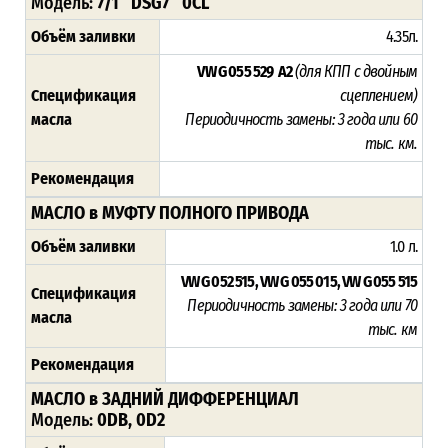
Модель:
7/1 DSG7 0CL
Объём заливки
4.35л.
VW G 055 529 A2
(для КПП с двойным
Спецификация
сцеплением)
масла
Периодичность замены: 3 года или 60
тыс. км.
Рекомендация
МАСЛО в МУФТУ ПОЛНОГО ПРИВОДА
Объём заливки
1.0 л.
VW G 052 515, VW G 055 015, VW G 055 515
Спецификация
Периодичность замены: 3 года или 70
масла
тыс. км
Рекомендация
МАСЛО в ЗАДНИЙ ДИФФЕРЕНЦИАЛ
Модель:
0DB, 0D2