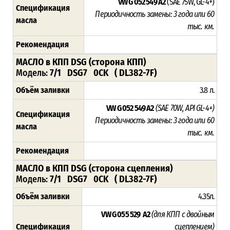
VW G 052 549 A2
(SAE 75W, GL-4+)
Спецификация
Периодичность замены: 3 года или 60
масла
тыс. км.
Рекомендация
МАСЛО в КПП DSG (сторона КПП)
Модель:
7/1 DSG7 0CK ( DL382-7F)
Объём заливки
3.8 л.
VW G 052 549 A2
(SAE 70W, API GL-4+)
Спецификация
Периодичность замены: 3 года или 60
масла
тыс. км.
Рекомендация
МАСЛО в КПП DSG (сторона сцепления)
Модель:
7/1 DSG7 0CK ( DL382-7F)
Объём заливки
4.35л.
VW G 055 529 A2
(для КПП с двойным
Спецификация
сцеплением)