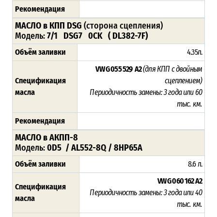
Рекомендация
МАСЛО в КПП DSG
(сторона сцепления)
Модель:
7/1 DSG7 0CK ( DL382-7F)
Объём заливки
4.35л.
VW G 055 529 A2
(для КПП с двойным
Спецификация
сцеплением)
масла
Периодичность замены: 3 года или 60
тыс. км.
Рекомендация
МАСЛО в АКПП-8
Модель:
0D5 / AL552-8Q / 8HP65A
Объём заливки
8.6 л.
VW G 060 162 A2
Спецификация
Периодичность замены: 3 года или 40
масла
тыс. км.