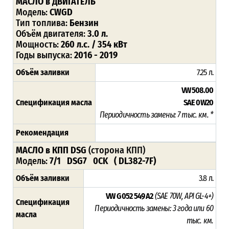
МАСЛО в ДВИГАТЕЛЬ
Модель:
CWGD
Тип топлива:
Бензин
Объём двигателя:
3.0 л.
Мощность:
260 л.с. / 354 кВт
Годы выпуска:
2016 - 2019
Объём заливки
7.25 л.
VW 508.00
Спецификация масла
SAE 0W20
Периодичность замены: 7 тыс. км. *
Рекомендация
МАСЛО в КПП DSG
(сторона КПП)
Модель:
7/1 DSG7 0CK ( DL382-7F)
Объём заливки
3.8 л.
VW G 052 549 A2
(SAE 70W, API GL-4+)
Спецификация
Периодичность замены: 3 года или 60
масла
тыс. км.