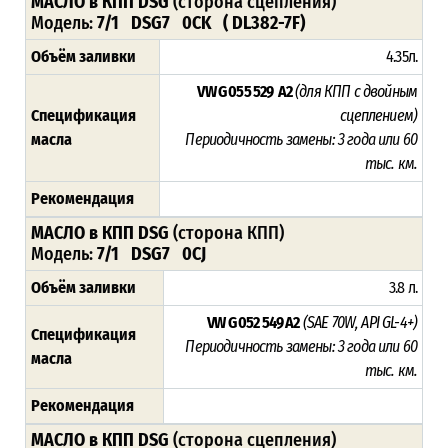
МАСЛО в КПП DSG
(сторона сцепления)
Модель:
7/1 DSG7 0CK ( DL382-7F)
Объём заливки
4.35л.
VW G 055 529 A2
(для КПП с двойным
Спецификация
сцеплением)
масла
Периодичность замены: 3 года или 60
тыс. км.
Рекомендация
МАСЛО в КПП DSG
(сторона КПП)
Модель:
7/1 DSG7 0CJ
Объём заливки
3.8 л.
VW G 052 549 A2
(SAE 70W, API GL-4+)
Спецификация
Периодичность замены: 3 года или 60
масла
тыс. км.
Рекомендация
МАСЛО в КПП DSG
(сторона сцепления)