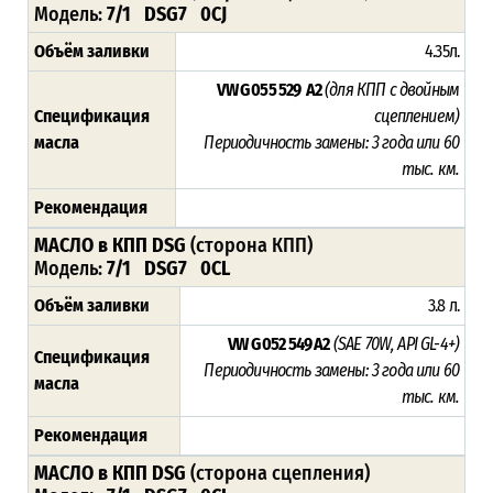
Модель:
7/1 DSG7 0CJ
Объём заливки
4.35л.
VW G 055 529 A2
(для КПП с двойным
Спецификация
сцеплением)
масла
Периодичность замены: 3 года или 60
тыс. км.
Рекомендация
МАСЛО в КПП DSG
(сторона КПП)
Модель:
7/1 DSG7 0CL
Объём заливки
3.8 л.
VW G 052 549 A2
(SAE 70W, API GL-4+)
Спецификация
Периодичность замены: 3 года или 60
масла
тыс. км.
Рекомендация
МАСЛО в КПП DSG
(сторона сцепления)