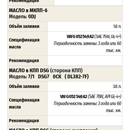
Рекомендация
МАСЛО в МКПП-6
Модель:
0DJ
Объём заливки
1.8 л.
VW G 052 549 A2
(SAE 75W, GL-4+)
Спецификация
Периодичность замены: 3 года или 60
масла
тыс. км.
Рекомендация
МАСЛО в КПП DSG
(сторона КПП)
Модель:
7/1 DSG7 0CK ( DL382-7F)
Объём заливки
3.8 л.
VW G 052 549 A2
(SAE 70W, API GL-4+)
Спецификация
Периодичность замены: 3 года или 60
масла
тыс. км.
Рекомендация