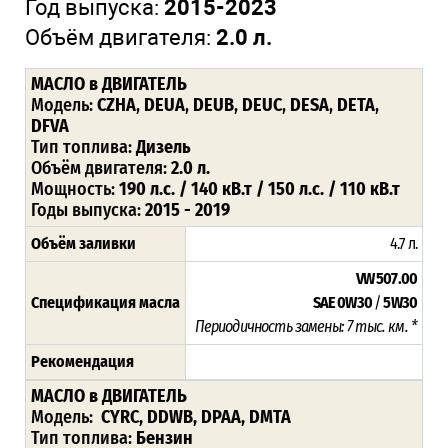
Год выпуска:
2015-2023
Объём двигателя:
2.0 л.
МАСЛО в ДВИГАТЕЛЬ
Модель:
CZHA
,
DEUA
,
DEUB
,
DEUC
,
DESA
,
DETA
,
DFVA
Тип топлива:
Дизель
Объём двигателя:
2.0 л.
Мощность:
190 л.с. / 140 кВ.т / 150 л.с. / 110 кВ.т
Годы выпуска:
2015 - 2019
Объём заливки
4.7 л.
VW 507.00
Спецификация масла
SAE 0W30
/
5W30
Периодичность замены: 7 тыс. км. *
Рекомендация
МАСЛО в ДВИГАТЕЛЬ
Модель:
CYRC, DDWB, DPAA, DMTA
Тип топлива:
Бензин