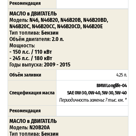
Рекомендация
МАСЛО в ДВИГАТЕЛЬ
Модель:
N46, N46B20, N46B20B, N46B20BD,
N46B20C, N46B20CC, N46B20CD, N46B20E
Тип топлива:
Бензин
Объём двигателя:
2.0 л.
Мощность:
- 150 л.с. / 110 кВт
- 245 л.с. / 180 кВт
Годы выпуска:
2009 - 2015
Объём заливки
4.25 л.
BMW Longlife-04
Спецификация масла
SAE 0W-30, 0W-40, 5W-30, 5W-40
Периодичность замены: 7 тыс. км. *
Рекомендация
МАСЛО в ДВИГАТЕЛЬ
Модель:
N20B20A
Тип топлива:
Бензин