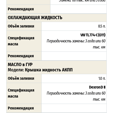
Замена: 60 тыс. км или 3 года
Рекомендация
ОХЛАЖДАЮЩАЯ ЖИДКОСТЬ
Объём заливки
8.5 л.
VW TL 774-C (G11)
Спецификация
Периодичность замены: 3 года или 60
масла
тыс. км
Рекомендация
МАСЛО в ГУР
Модели:
Крышка жидкость АКПП
Объём заливки
1.0 л.
Dexron D II
Спецификация
Периодичность замены: 3 года или 60
масла
тыс. км
Рекомендация