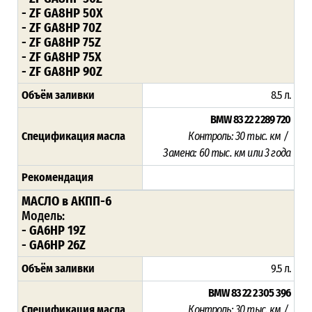
- ZF GA8HP 50X
- ZF GA8HP 70Z
- ZF GA8HP 75Z
- ZF GA8HP 75X
- ZF GA8HP 90Z
Объём заливки
8.5 л.
BMW 83 22 2 289 720
Спецификация масла
Контроль: 30 тыс. км /
Замена: 60 тыс. км или 3 года
Рекомендация
МАСЛО в АКПП-6
Модель:
- GA6HP 19Z
- GA6HP 26Z
Объём заливки
9.5 л.
BMW 83 22 2 305 396
Спецификация масла
Контроль: 30 тыс. км /