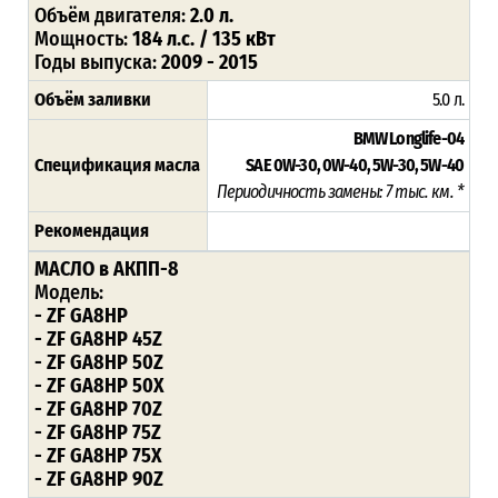
Объём двигателя:
2.0 л.
Мощность:
184 л.с. / 135 кВт
Годы выпуска:
2009 - 2015
Объём заливки
5.0 л.
BMW Longlife-04
Спецификация масла
SAE 0W-30, 0W-40, 5W-30, 5W-40
Периодичность замены: 7 тыс. км. *
Рекомендация
МАСЛО в АКПП-8
Модель:
- ZF GA8HP
- ZF GA8HP 45Z
- ZF GA8HP 50Z
- ZF GA8HP 50X
- ZF GA8HP 70Z
- ZF GA8HP 75Z
- ZF GA8HP 75X
- ZF GA8HP 90Z