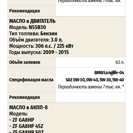
Периодичность замены: 7 тыс. км. *
Рекомендация
МАСЛО в ДВИГАТЕЛЬ
Модель:
N55B30
Тип топлива:
Бензин
Объём двигателя:
3.0 л.
Мощность:
306 л.с. / 225 кВт
Годы выпуска:
2009 - 2015
Объём заливки
6.5 л.
BMW Longlife-04
Спецификация масла
SAE 0W-30, 0W-40, 5W-30, 5W-40
Периодичность замены: 7 тыс. км. *
Рекомендация
МАСЛО в АКПП-8
Модель:
- ZF GA8HP
- ZF GA8HP 45Z
- ZF GA8HP 50Z