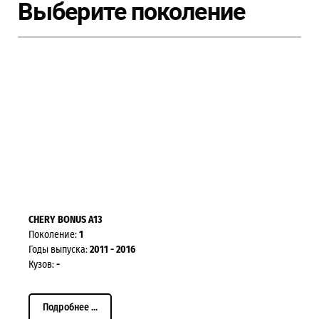
Выберите поколение
CHERY BONUS A13
Поколение:
1
Годы выпуска:
2011 - 2016
Кузов:
-
Подробнее ...