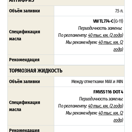
Объём заливки
7.5 л.
VW TL 774-C
(G-11)
Периодичность замены:
Спецификация
По регламенту:
40 тыс. км. (2 года)
масла
Мы рекомендуем:
40 тыс. км. (2
года)
Рекомендация
ТОРМОЗНАЯ ЖИДКОСТЬ
Объём заливки
Между отметками MAX и MIN
FMVSS 116
DOT 4
Периодичность замены:
Спецификация
По регламенту:
40 тыс. км. (
2 года)
масла
Мы рекомендуем:
40 тыс. км. (
2
года)
Рекомендация