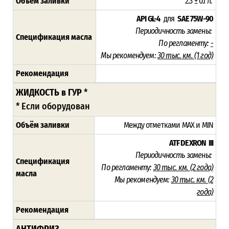
Объём заливки
2.3 ± 0.1 л.
API GL-4
для
SAE 75W-90
Периодичность замены:
Спецификация масла
По регламенту:
-
Мы рекомендуем:
30 тыс. км. (1 год)
Рекомендация
ЖИДКОСТЬ в ГУР
*
* Если оборудован
Объём заливки
Между отметками MAX и MIN
ATF DEXRON III
Периодичность замены:
Спецификация
По регламенту:
30 тыс. км. (2 года)
масла
Мы рекомендуем:
30 тыс. км. (2
года)
Рекомендация
АНТИФРИЗ