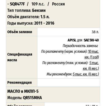
-
SQR477F
/ 109 л.с. / Россия
Тип топлива:
Бензин
Объём двигателя:
1.5 л.
Годы выпуска:
2011 - 2016
Объём заливки
3.6 л
.
API SL
для
SAE 5W-40
Периодичность замены:
По регламенту (норм. условия):
10 тыс.
Спецификация
км. (1 год)
масла
По регламенту (тяж. условия):
5 тыс.
км. (6 мес.)
Мы рекомендуем:
5 тыс. км. (6 мес.)
Рекомендация
МАСЛО в МКПП-5
Модель:
QR515MHA