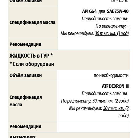
Объём заливки
1.8 ± 0.2 л.
API GL-4
для
SAE 75W-90
Периодичность замены:
Спецификация масла
По регламенту:
-
Мы рекомендуем:
30 тыс. км. (1 год)
Рекомендация
ЖИДКОСТЬ в ГУР
*
* Если оборудован
Объём заливки
по необходимости
ATF DEXRON III
Периодичность замены:
Спецификация
По регламенту:
30 тыс. км. (2 года)
масла
Мы рекомендуем:
30 тыс. км. (2
года)
Рекомендация
АНТИФРИЗ