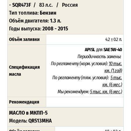
-
SQR473F
/ 83 л.с. / Россия
Тип топлива:
Бензин
Объём двигателя:
1.3 л.
Годы выпуска:
2008 - 2015
Объём заливки
4.2 ± 0.2 л
.
API SL
для
SAE 5W-40
Периодичность замены:
По регламенту (норм. условия):
10 тыс.
Спецификация
км. (1 год)
масла
По регламенту (тяж. условия):
5 тыс.
км. (6 мес.)
Мы рекомендуем:
5 тыс. км. (6 мес.)
Рекомендация
МАСЛО в МКПП-5
Модель:
QR513MHA