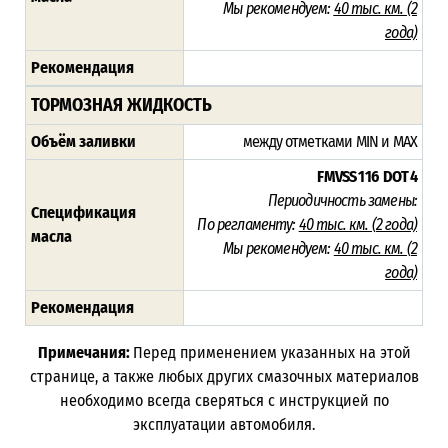
Мы рекомендуем:
40 тыс. км. (2
года)
Рекомендация
ТОРМОЗНАЯ ЖИДКОСТЬ
Объём заливки
между отметками MIN и MAX
FMVSS 116
DOT 4
Периодичность замены:
Спецификация
По регламенту:
40 тыс. км. (
2 года)
масла
Мы рекомендуем:
40 тыс. км. (
2
года)
Рекомендация
Примечания:
Перед применением указанных на этой
странице, а также любых других смазочных материалов
необходимо всегда сверяться с инструкцией по
эксплуатации автомобиля.