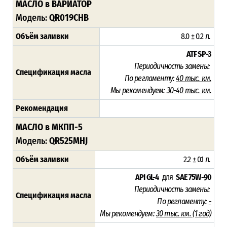
МАСЛО в ВАРИАТОР
Модель:
QR019CHB
Объём заливки
8.0 ± 0.2 л.
ATF SP-3
Периодичность замены:
Спецификация масла
По регламенту:
40 тыс. км.
Мы рекомендуем:
30-40 тыс. км.
Рекомендация
МАСЛО в МКПП-5
Модель:
QR525MHJ
Объём заливки
2.2 ± 0.1 л.
API GL-4
для
SAE 75W-90
Периодичность замены:
Спецификация масла
По регламенту:
-
Мы рекомендуем:
30 тыс. км.
(1 год)