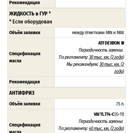
Рекомендация
ЖИДКОСТЬ в ГУР
*
* Если оборудован
Объём заливки
между отметками MIN и MAX
ATF DEXRON III
Периодичность замены:
Спецификация
По регламенту:
30 тыс. км. (2 года)
масла
Мы рекомендуем:
30 тыс. км. (2
года)
Рекомендация
АНТИФРИЗ
Объём заливки
7.5 л.
VW TL 774-C
(G-11)
Периодичность замены:
Спецификация
По регламенту:
40 тыс. км. (2 года)
масла