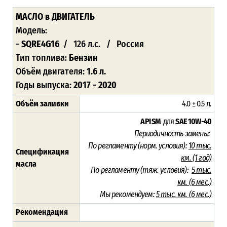
МАСЛО
в ДВИГАТЕЛЬ
Модель:
-
SQRE4G16
/ 126 л.с. / Россия
Тип топлива:
Бензин
Объём двигателя:
1.6 л.
Годы выпуска:
2017 - 2020
Объём заливки
4.0 ± 0.5 л
.
API SM
для
SAE 10W-40
Периодичность замены:
По регламенту (норм. условия):
10 тыс.
Спецификация
км. (1 год)
масла
По регламенту (тяж. условия):
5 тыс.
км. (6 мес.)
Мы рекомендуем:
5 тыс. км. (6 мес.)
Рекомендация