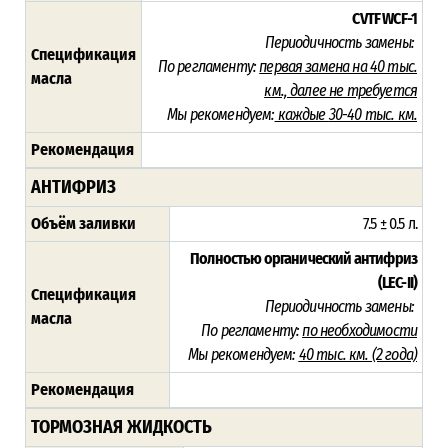
CVTF WCF-1
Периодичность замены:
Спецификация
По регламенту:
первая замена на
40 тыс.
масла
км., далее не требуется
Мы рекомендуем:
каждые
30-40 тыс. км.
Рекомендация
АНТИФРИЗ
Объём заливки
7.5 ± 0.5 л.
Полностью органический антифриз
(LEC-II)
Спецификация
Периодичность замены:
масла
По регламенту:
по необходимости
Мы рекомендуем:
40 тыс. км. (2 года)
Рекомендация
ТОРМОЗНАЯ ЖИДКОСТЬ