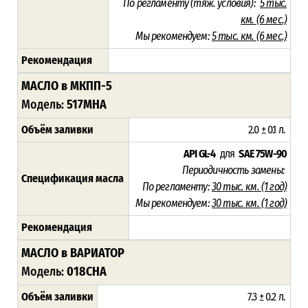
По регламенту (тяж. условия):
5 тыс.
км. (6 мес.)
Мы рекомендуем:
5 тыс. км. (6 мес.)
Рекомендация
МАСЛО в МКПП-5
Модель:
517MHA
Объём заливки
2.0 ± 0.1 л.
API GL-4
для
SAE 75W-90
Периодичность замены:
Спецификация масла
По регламенту:
30 тыс. км. (1 год)
Мы рекомендуем:
30 тыс. км.
(1 год)
Рекомендация
МАСЛО в ВАРИАТОР
Модель:
018CHA
Объём заливки
7.3 ± 0.2 л.