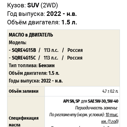
Кузов:
SUV
(2WD)
Год выпуска:
2022 - н.в.
Объём двигателя:
1.5 л.
МАСЛО
в ДВИГАТЕЛЬ
Модель:
-
SQRE4G15B
/ 113 л.с. / Россия
-
SQRE4G15C
/ 113 л.с. / Россия
Тип топлива:
Бензин
Объём двигателя:
1.5 л.
Годы выпуска:
2022 - н.в.
Объём заливки
4.7 ± 0.2 л
.
API SN, SP
для
SAE 5W-30, 5W-40
Периодичность замены:
По регламенту (норм. условия):
10 тыс.
Спецификация
км. (1 год)
масла