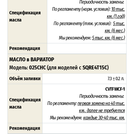
Периодичность замены:
По регламенту (норм. условия):
10 тыс.
Спецификация
км. (1 год)
масла
По регламенту (тяж. условия):
5 тыс.
км. (6 мес.)
Мы рекомендуем:
5 тыс. км. (6 мес.)
Рекомендация
МАСЛО в ВАРИАТОР
Модель:
025CHC
(для моделей с
SQRE4T15C
)
Объём заливки
7.3 ± 0.2 л.
CVTF WCF-1
Периодичность замены:
Спецификация
По регламенту:
первая замена на
40 тыс.
масла
км., далее не требуется
Мы рекомендуем:
каждые 30-40 тыс. км.
Рекомендация