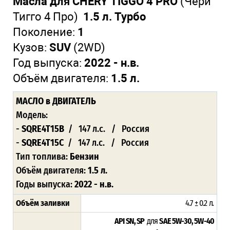
Масла для CHERY TIGGO 4 PRO
(Чери
Тигго 4 Про)
1.5 л. Турбо
Поколение:
1
Кузов:
SUV
(2WD)
Год выпуска:
2022 - н.в.
Объём двигателя:
1.5 л.
МАСЛО
в ДВИГАТЕЛЬ
Модель:
-
SQRE4T15B
/ 147 л.с. / Россия
-
SQRE4T15C
/ 147 л.с. / Россия
Тип топлива:
Бензин
Объём двигателя:
1.5 л.
Годы выпуска:
2022 - н.в.
Объём заливки
4.7 ± 0.2 л
.
API SN, SP
для
SAE 5W-30, 5W-40