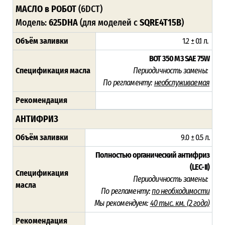
МАСЛО в РОБОТ
(6DCT)
Модель:
625DHA
(для моделей с
SQRE4T15B
)
Объём заливки
1.2 ± 0.1 л.
BOT 350 M3 SAE 75W
Спецификация масла
Периодичность замены:
По регламенту:
необслуживаемая
Рекомендация
АНТИФРИЗ
Объём заливки
9.0 ± 0.5 л.
Полностью органический антифриз
(LEC-II)
Спецификация
Периодичность замены:
масла
По регламенту:
по необходимости
Мы рекомендуем:
40 тыс. км. (2 года)
Рекомендация