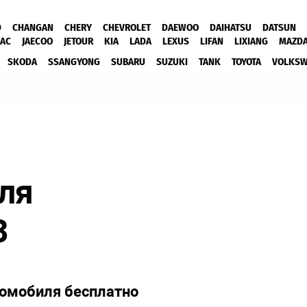
D
CHANGAN
CHERY
CHEVROLET
DAEWOO
DAIHATSU
DATSUN
JAC
JAECOO
JETOUR
KIA
LADA
LEXUS
LIFAN
LIXIANG
MAZD
SKODA
SSANGYONG
SUBARU
SUZUKI
TANK
TOYOTA
VOLKS
для
3
томобиля бесплатно