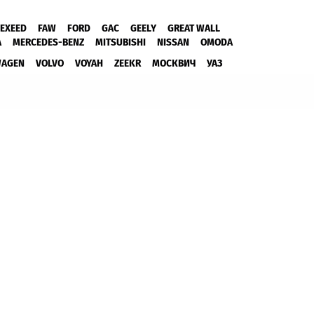
EXEED
FAW
FORD
GAC
GEELY
GREAT WALL
A
MERCEDES-BENZ
MITSUBISHI
NISSAN
OMODA
WAGEN
VOLVO
VOYAH
ZEEKR
МОСКВИЧ
УАЗ