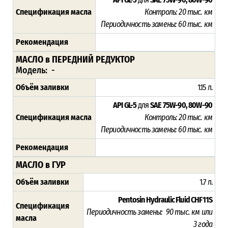
Спецификация масла
Контроль: 2
0 тыс. км
Периодичность замены:
60 тыс. км
Рекомендация
МАСЛО в ПЕРЕДНИЙ РЕДУКТОР
Модель: -
Объём заливки
1.15 л.
API GL-5
для
SAE 75W-90, 80W-90
Спецификация масла
Контроль: 2
0 тыс. км
Периодичность замены:
60 тыс. км
Рекомендация
МАСЛО в ГУР
Объём заливки
1.7 л.
Pentosin Hydraulic Fluid CHF11S
Спецификация
Периодичность замены:
90 тыс. км или
масла
3 года