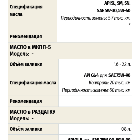
API SL, SM, SN.
Спецификация
SAE 5W-30, 5W-40
масла
Периодичность замены: 5-7 тыс. км.
*
Рекомендация
МАСЛО в МКПП-5
Модель: -
Объём заливки
1.6 - 2.2 л.
API GL-4
для
SAE 75W-90
Спецификация масла
Контроль: 20 тыс. км
Периодичность замены: 60 тыс. км
Рекомендация
МАСЛО в РАЗДАТКУ
Модель: -
Объём заливки
0.8 л.
API GL-5
для
SAE 75W-90, 80W-90