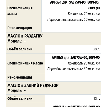
API GL-4
для
SAE 75W-90, 80W-85,
Спецификация
80W-90
масла
Контроль: 20 тыс. км
Периодичность замены: 60 тыс. км
Рекомендация
МАСЛО в РАЗДАТКУ
Модель: -
Объём заливки
0.8 л.
API GL-5
для
SAE 75W-90, 80W-90
Спецификация масла
Контроль: 2
0 тыс. км
Периодичность замены:
60 тыс. км
Рекомендация
МАСЛО в ЗАДНИЙ РЕДУКТОР
Модель: -
Объём заливки
1.3 л.
API GL-5
для
SAE 75W-90, 80W-90