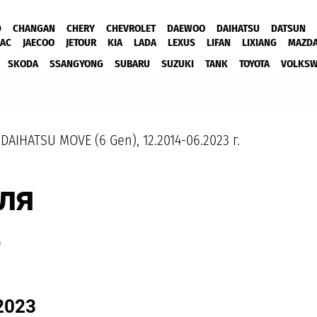
D
CHANGAN
CHERY
CHEVROLET
DAEWOO
DAIHATSU
DATSUN
JAC
JAECOO
JETOUR
KIA
LADA
LEXUS
LIFAN
LIXIANG
MAZD
SKODA
SSANGYONG
SUBARU
SUZUKI
TANK
TOYOTA
VOLKS
DAIHATSU MOVE (6 Gen), 12.2014-06.2023 г.
ля
В
2023