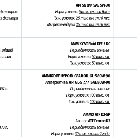
API SN
для
SAE 5W-30
 фильтром
Норм. условия:
5
тыс. км. или 6 мес
без фильтра
Тяж. условия:
2.5
тыс. км. или 6 мес.
Мы рекомендуем:
2.5 тыс. км. или 6 мес.
AMMIX CVT Fluid DFE / DC
.
общий
Периодичность замены:
 л.
слив
Норм. условия:
5
0 тыс. км.
Тяж. условия:
50 тыс. км.
AMMIX DIFF HYPOID GEAR OIL GL-5 80W-90
Альтернатива:
API GL-5
для
SAE 80W-90
.57 л.
Периодичность замены:
Норм. условия:
10
0 тыс. км.
Тяж. условия:
100 тыс. км.
AMMIX ATF D3-SP
Аналог:
ATF Dexron D3
.73 л.
Периодичность замены:
Норм. условия:
3
0 тыс. км. или 2 года