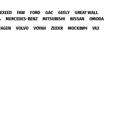
EXEED
FAW
FORD
GAC
GEELY
GREAT WALL
A
MERCEDES-BENZ
MITSUBISHI
NISSAN
OMODA
WAGEN
VOLVO
VOYAH
ZEEKR
МОСКВИЧ
УАЗ