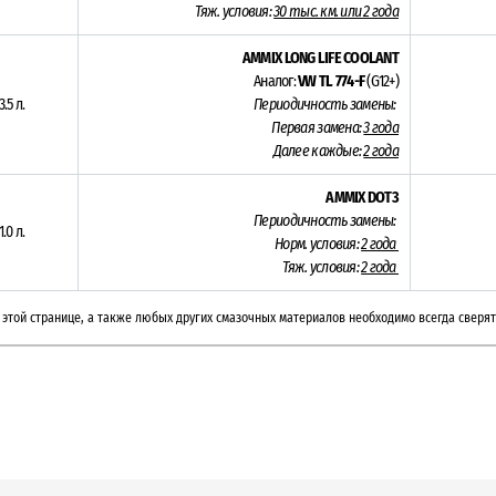
Тяж. условия:
30 тыс. км. или 2 года
AMMIX LONG LIFE COOLANT
Аналог:
VW TL 774-F
(G12+)
3.5 л.
Периодичность замены:
Первая замена:
3 года
Далее каждые:
2 года
AMMIX DOT3
Периодичность замены:
1.0 л.
Норм. условия:
2 года
Тяж. условия:
2 года
этой странице, а также любых других смазочных материалов необходимо всегда сверят