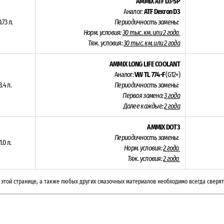
AMMIX ATF D3-SP
Аналог:
ATF Dexron D3
.73 л.
Периодичность замены:
Норм. условия:
3
0 тыс. км. или 2 года
Тяж. условия:
30 тыс. км. или 2 года
AMMIX LONG LIFE COOLANT
Аналог:
VW TL 774-F
(G12+)
3.4 л.
Периодичность замены:
Первая замена:
3 года
Далее каждые:
2 года
AMMIX DOT3
Периодичность замены:
1.0 л.
Норм. условия:
2 года
Тяж. условия:
2 года
этой странице, а также любых других смазочных материалов необходимо всегда сверят