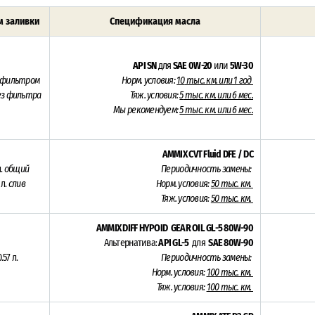
 заливки
Спецификация масла
API SN
для
SAE 0W-20
или
5W-30
 фильтром
Норм. условия:
10
тыс. км. или 1 год
без фильтра
Тяж. условия:
5
тыс. км. или 6 мес.
Мы рекомендуем:
5 тыс. км. или 6 мес.
AMMIX CVT Fluid DFE / DC
л.
общий
Периодичность замены:
 л.
слив
Норм. условия:
5
0 тыс. км.
Тяж. условия:
50 тыс. км.
AMMIX DIFF HYPOID GEAR OIL GL-5 80W-90
Альтернатива:
API GL-5
для
SAE 80W-90
.57 л.
Периодичность замены:
Норм. условия:
10
0 тыс. км.
Тяж. условия:
100 тыс. км.