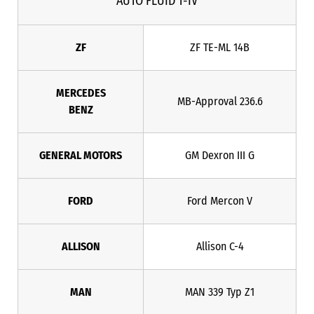
AUTO FLUID T-IV
ZF
ZF TE-ML 14B
MERCEDES
MB-Approval 236.6
BENZ
GENERAL MOTORS
GM Dexron III G
FORD
Ford Mercon V
ALLISON
Allison C-4
MAN
MAN 339 Typ Z1