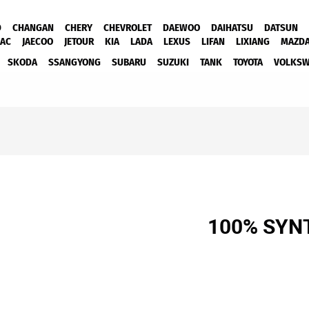
D
CHANGAN
CHERY
CHEVROLET
DAEWOO
DAIHATSU
DATSUN
JAC
JAECOO
JETOUR
KIA
LADA
LEXUS
LIFAN
LIXIANG
MAZD
SKODA
SSANGYONG
SUBARU
SUZUKI
TANK
TOYOTA
VOLKS
100% SYNT