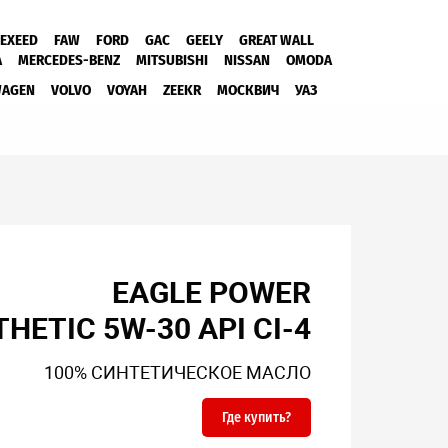
EXEED
FAW
FORD
GAC
GEELY
GREAT WALL
A
MERCEDES-BENZ
MITSUBISHI
NISSAN
OMODA
WAGEN
VOLVO
VOYAH
ZEEKR
МОСКВИЧ
УАЗ
EAGLE POWER
HETIC 5W-30 API CI-4
100% СИНТЕТИЧЕСКОЕ МАСЛО
Где купить?