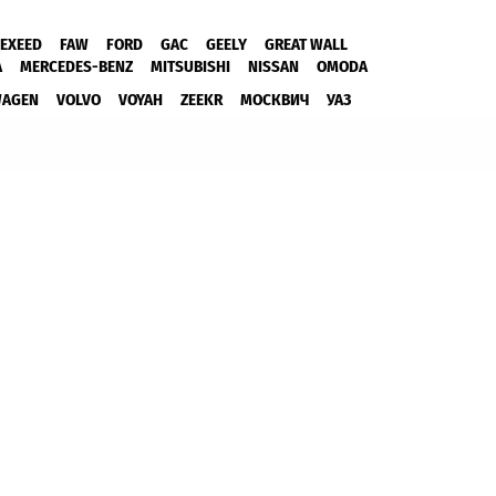
EXEED
FAW
FORD
GAC
GEELY
GREAT WALL
A
MERCEDES-BENZ
MITSUBISHI
NISSAN
OMODA
WAGEN
VOLVO
VOYAH
ZEEKR
МОСКВИЧ
УАЗ