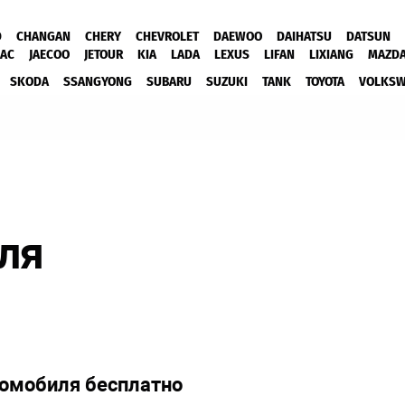
D
CHANGAN
CHERY
CHEVROLET
DAEWOO
DAIHATSU
DATSUN
JAC
JAECOO
JETOUR
KIA
LADA
LEXUS
LIFAN
LIXIANG
MAZD
SKODA
SSANGYONG
SUBARU
SUZUKI
TANK
TOYOTA
VOLKS
для
томобиля бесплатно