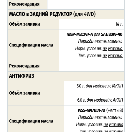
Рекомендация
МАСЛО в ЗАДНИЙ РЕДУКТОР
(для 4WD)
Объём заливки
1.4 л.
WSP-M2C197-A
для
SAE 80W-90
Периодичность замены:
Спецификация масла
Норм. условия:
не указано
Тяж. условия:
не указано
Рекомендация
АНТИФРИЗ
5.0 л.
для моделей с МКПП
Объём заливки
6.0 л.
для моделей с АКПП
WSS-M97B51-A1
(желтый)
Периодичность замены:
Спецификация масла
Норм. условия:
не указано
Тяж. условия:
не указано