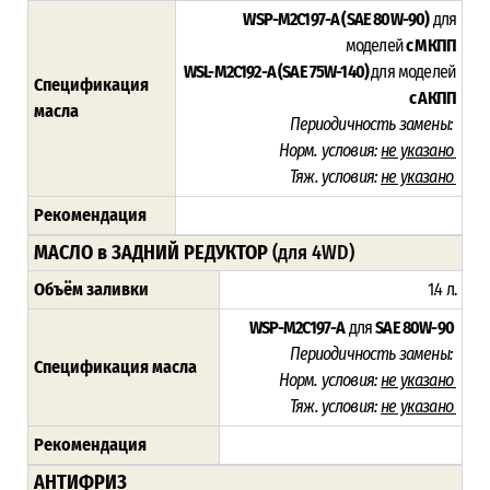
WSP-M2C197-A (SAE 80W-90)
для
моделей
с МКПП
WSL-M2C192-A (SAE 75W-140)
для моделей
Спецификация
с АКПП
масла
Периодичность замены:
Норм. условия:
не указано
Тяж. условия:
не указано
Рекомендация
МАСЛО в ЗАДНИЙ РЕДУКТОР
(для 4WD)
Объём заливки
1.4 л.
WSP-M2C197-A
для
SAE 80W-90
Периодичность замены:
Спецификация масла
Норм. условия:
не указано
Тяж. условия:
не указано
Рекомендация
АНТИФРИЗ