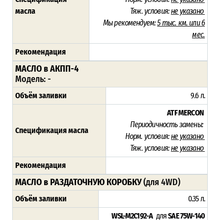
масла
Тяж. условия:
не указано
Мы рекомендуем:
5 тыс. км. или 6
мес.
Рекомендация
МАСЛО в АКПП-4
Модель: -
Объём заливки
9.6 л.
ATF MERCON
Периодичность замены:
Спецификация масла
Норм. условия:
не указано
Тяж. условия:
не указано
Рекомендация
МАСЛО в РАЗДАТОЧНУЮ КОРОБКУ
(для 4WD)
Объём заливки
0.35 л.
WSL-M2C192-A
для
SAE 75W-140