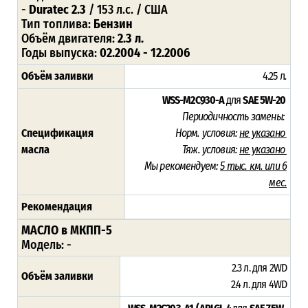
-
Duratec 2.3
/ 153 л.с. / США
Тип топлива:
Бензин
Объём двигателя:
2.3 л.
Годы выпуска:
02.2004 - 12.2006
Объём заливки
4.25 л
.
WSS-M2C930-A
для
SAE 5W-20
Периодичность замены:
Спецификация
Норм. условия:
не указано
масла
Тяж. условия:
не указано
Мы рекомендуем:
5 тыс. км. или 6
мес.
Рекомендация
МАСЛО в МКПП-5
Модель: -
2.3 л. для 2WD
Объём заливки
2.4 л. для 4WD