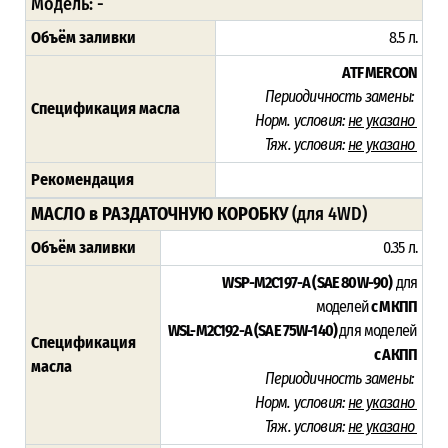
Модель: -
Объём заливки
8.5 л.
ATF MERCON
Периодичность замены:
Спецификация масла
Норм. условия:
не указано
Тяж. условия:
не указано
Рекомендация
МАСЛО в РАЗДАТОЧНУЮ КОРОБКУ
(для 4WD)
Объём заливки
0.35 л.
WSP-M2C197-A (SAE 80W-90)
для
моделей
с МКПП
WSL-M2C192-A (SAE 75W-140)
для моделей
Спецификация
с АКПП
масла
Периодичность замены:
Норм. условия:
не указано
Тяж. условия:
не указано