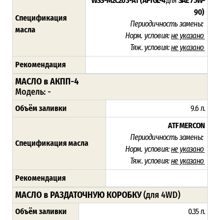
WSS-M2C203-A1 (API GL-4
для
SAE 75W-
90)
Спецификация
Периодичность замены:
масла
Норм. условия:
не указано
Тяж. условия:
не указано
Рекомендация
МАСЛО в АКПП-4
Модель: -
Объём заливки
9.6 л.
ATF MERCON
Периодичность замены:
Спецификация масла
Норм. условия:
не указано
Тяж. условия:
не указано
Рекомендация
МАСЛО в РАЗДАТОЧНУЮ КОРОБКУ
(для 4WD)
Объём заливки
0.35 л.