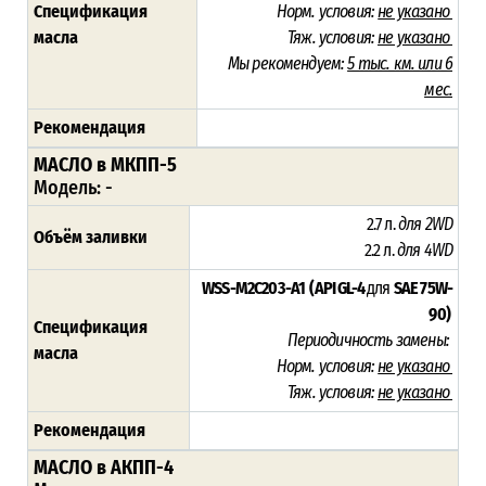
Спецификация
Норм. условия:
не указано
масла
Тяж. условия:
не указано
Мы рекомендуем:
5 тыс. км. или 6
мес.
Рекомендация
МАСЛО в МКПП-5
Модель: -
2.7 л.
для 2WD
Объём заливки
2.2 л.
для 4WD
WSS-M2C203-A1 (API GL-4
для
SAE 75W-
90)
Спецификация
Периодичность замены:
масла
Норм. условия:
не указано
Тяж. условия:
не указано
Рекомендация
МАСЛО в АКПП-4