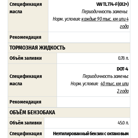
Спецификация
VW TL 774-F (G12+)
масла
Периодичность замены:
Норм. условия:
каждые 90 тыс. км или 4
года
Рекомендация
ТОРМОЗНАЯ ЖИДКОСТЬ
Объём заливки
0.78 л.
DOT-4
Спецификация
Периодичность замены:
масла
Норм. условия:
40 тыс. км или
2
года
Рекомендация
ОБЪЁМ БЕНЗОБАКА
Объём заливки
45.0 л.
Спецификация
Неэтилированный бензин с октановым