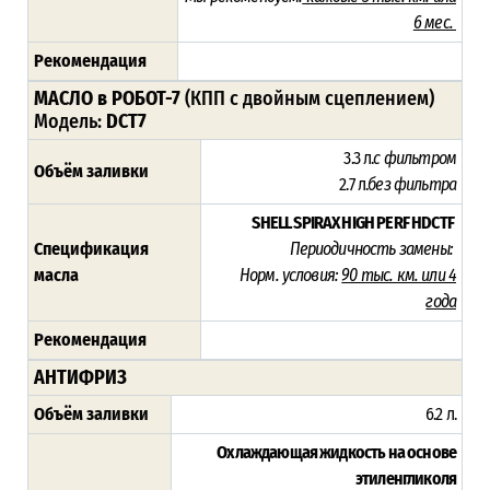
6 мес.
Рекомендация
МАСЛО в РОБОТ-7
(КПП с двойным сцеплением)
Модель:
DCT7
3.3 л.
с фильтром
Объём заливки
2.7 л.
без фильтра
SHELL SPIRAX HIGH PERF HDCTF
Спецификация
Периодичность замены:
масла
Норм. условия:
90 тыс. км. или 4
года
Рекомендация
АНТИФРИЗ
Объём заливки
6.2 л.
Охлаждающая жидкость на основе
этиленгликоля