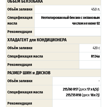
ОБЪЁМ БЕНЗОБАКА
Объём заливки
45.0 л.
Спецификация
Неэтилированный бензин с октановым
масла
числом не ниже 92
Рекомендация
ХЛАДАГЕНТ для КОНДИЦИОНЕРА
Объём заливки
420 г.
Спецификация масла
R134a
Рекомендация
РАЗМЕР ШИН и ДИСКОВ
Объём заливки
-
215/60 R17
(диск
17 x 6,5J
)
Спецификация масла
215/55 R18
(диск
18 x 7J
)
Рекомендация