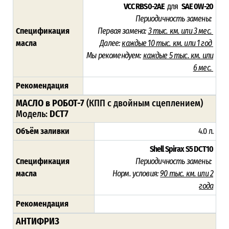
VCC RBS0-2AE
для
SAE 0W-20
Периодичность замены:
Спецификация
Первая замена:
3 тыс. км. или 3 мес.
масла
Далее:
каждые 10
тыс. км. или 1 год
Мы рекомендуем:
каждые 5 тыс. км. или
6 мес.
Рекомендация
МАСЛО в РОБОТ-7
(КПП с двойным сцеплением)
Модель:
DCT7
Объём заливки
4.0 л.
Shell Spirax S5 DCT10
Спецификация
Периодичность замены:
масла
Норм. условия:
90 тыс. км. или 2
года
Рекомендация
АНТИФРИЗ