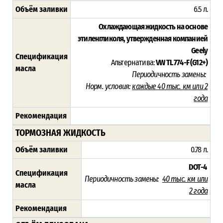
Объём заливки
6.5 л.
Охлаждающая жидкость на основе
этиленгликоля, утвержденная компанией
Geely
Спецификация
Альтернатива:
VW TL 774-F (G12+)
масла
Периодичность замены:
Норм. условия:
каждые 40 тыс. км или 2
года
Рекомендация
ТОРМОЗНАЯ ЖИДКОСТЬ
Объём заливки
0.78 л.
DOT-4
Спецификация
Периодичность замены:
40 тыс. км или
масла
2
года
Рекомендация