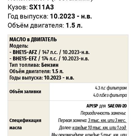
Кузов:
SX11A3
Год выпуска:
10.2023 - н.в.
Объём двигателя:
1.5 л.
МАСЛО
в ДВИГАТЕЛЬ
Модель:
-
BHE15-AFZ
/ 147 л.с. / 10.2023-н.в.
-
BHE15-EFZ
/ 174 л.с. / 10.2023-н.в.
Тип топлива:
Бензин
Объём двигателя:
1.5 л.
Годы выпуска:
10.2023 - н.в.
4.3 л.
с фильтром
Объём заливки
4.0 л.
без фильтра
API SP
для
SAE 0W-20
Периодичность замены:
Спецификация
Первая замена:
3 тыс. км. или 3 мес.
масла
Далее:
каждые 10
тыс. км. или 1 год
Мы рекомендуем:
каждые 5 тыс. км. или