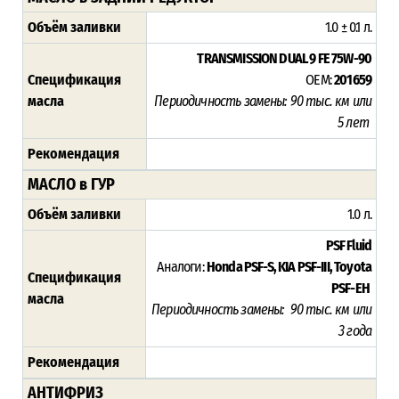
Объём заливки
1.0 ± 0.1 л.
TRANSMISSION DUAL 9 FE 75W-90
Спецификация
OEM:
201659
масла
Периодичность замены: 90 тыс. км или
5 лет
Рекомендация
МАСЛО в ГУР
Объём заливки
1.0 л.
PSF Fluid
Аналоги:
Honda PSF-S, KIA PSF-III, Toyota
Спецификация
PSF-EH
масла
Периодичность замены:
90 тыс. км или
3 года
Рекомендация
АНТИФРИЗ