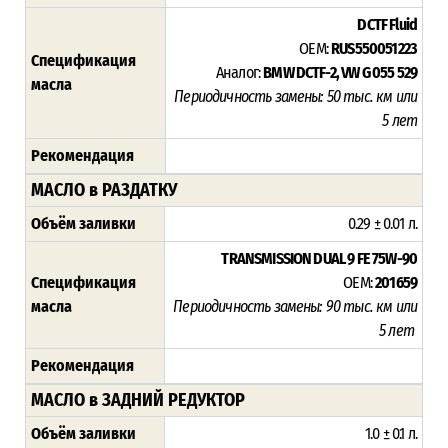
DCTF Fluid
OEM:
RUS550051223
Спецификация
Аналог:
BMW DCTF-2,
VW G 055 529
масла
Периодичность замены: 50 тыс. км или
5 лет
Рекомендация
МАСЛО в РАЗДАТКУ
Объём заливки
0.29 ± 0.01 л.
TRANSMISSION DUAL 9 FE 75W-90
Спецификация
OEM:
201659
масла
Периодичность замены: 90 тыс. км или
5 лет
Рекомендация
МАСЛО в ЗАДНИЙ РЕДУКТОР
Объём заливки
1.0 ± 0.1 л.