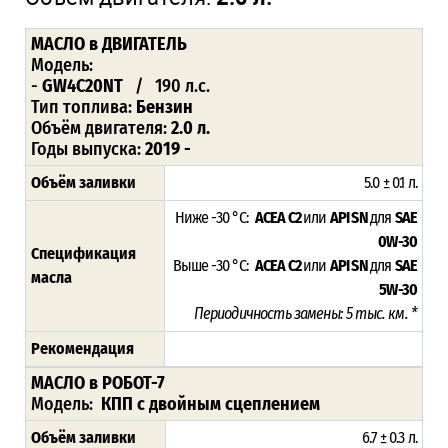
МАСЛО
в ДВИГАТЕЛЬ
Модель:
-
GW4C20NT
/ 190 л.с.
Тип топлива:
Бензин
Объём двигателя:
2.0 л.
Годы выпуска:
2019 -
Объём заливки
5.0 ± 0.1 л.
Ниже -30 °C:
ACEA C2
или
API SN
для
SAE
0W-30
Спецификация
Выше -30 °C:
ACEA C2
или
API SN
для
SAE
масла
5W-30
Периодичность замены: 5 тыс. км. *
Рекомендация
МАСЛО в РОБОТ-7
Модель:
КПП с двойным сцеплением
Объём заливки
6.7 ± 0.3 л.