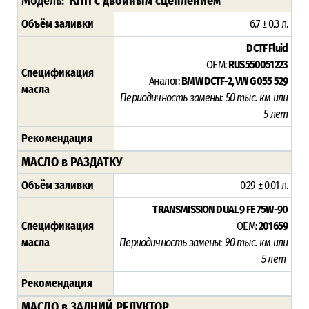
Модель:
КПП с двойным сцеплением
Объём заливки
6.7 ± 0.3 л.
DCTF Fluid
OEM:
RUS550051223
Спецификация
Аналог:
BMW DCTF-2,
VW G 055 529
масла
Периодичность замены: 50 тыс. км или
5 лет
Рекомендация
МАСЛО в РАЗДАТКУ
Объём заливки
0.29 ± 0.01 л.
TRANSMISSION DUAL 9 FE 75W-90
Спецификация
OEM:
201659
масла
Периодичность замены: 90 тыс. км или
5 лет
Рекомендация
МАСЛО в ЗАДНИЙ РЕДУКТОР