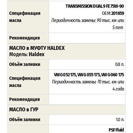
TRANSMISSION DUAL 9 FE 75W-90
Спецификация
OEM:
201659
масла
Периодичность замены: 90 тыс. км или
5 лет
Рекомендация
МАСЛО в МУФТУ HALDEX
Модель:
Haldex
Объём заливки
0.8 л.
VW G 052 175, VW G 055 175, VW G 060 175
Спецификация
Периодичность замены: 70 тыс. км или
масла
4 года
Рекомендация
МАСЛО в ГУР
Объём заливки
1.0 л.
PSF Fluid