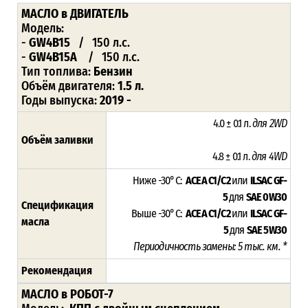
МАСЛО
в ДВИГАТЕЛЬ
Модель:
-
GW4B15
/ 150 л.с.
-
GW4B15A
/ 150 л.с.
Тип топлива:
Бензин
Объём двигателя:
1.5 л.
Годы выпуска:
2019 -
4.0 ± 0.1 л.
для 2WD
Объём заливки
4.8 ± 0.1 л.
для 4WD
Ниже -30°C:
ACEA C1/C2
или
ILSAC GF-
5
для
SAE 0W30
Спецификация
Выше -30°C:
ACEA C1/C2
или
ILSAC GF-
масла
5
для
SAE 5W30
Периодичность замены: 5 тыс. км. *
Рекомендация
МАСЛО в РОБОТ-7