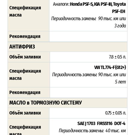
Аналоги:
Honda PSF-S, KIA PSF-III, Toyota
Спецификация
PSF-EH
масла
Периодичность замены:
90 тыс. км или
3 года
Рекомендация
АНТИФРИЗ
Объём заливки
7.8 ± 0.5 л.
VW TL 774-F (G12+)
Спецификация
Периодичность замены: 9
0 тыс. км или
масла
5 лет
Рекомендация
МАСЛО в ТОРМОЗНУЮ СИСТЕМУ
Объём заливки
0.75 ± 0.05 л.
SAE J 1703 FMSS116 DOT-4
Спецификация
Периодичность замены: 40 тыс. км
масла