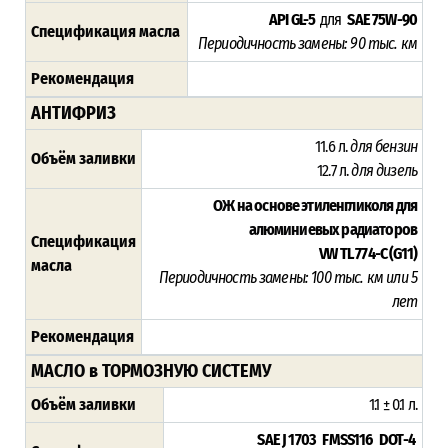
API GL-5
для
SAE 75W-90
Спецификация масла
Периодичность замены: 90 тыс. км
Рекомендация
АНТИФРИЗ
11.6 л.
для бензин
Объём заливки
12.7 л.
для дизель
ОЖ на основе этиленгликоля для
алюминиевых радиаторов
Спецификация
VW TL 774-C (G11)
масла
Периодичность замены: 10
0 тыс. км или 5
лет
Рекомендация
МАСЛО в ТОРМОЗНУЮ СИСТЕМУ
Объём заливки
1.1 ± 0.1 л.
SAE J 1703 FMSS116 DOT-4