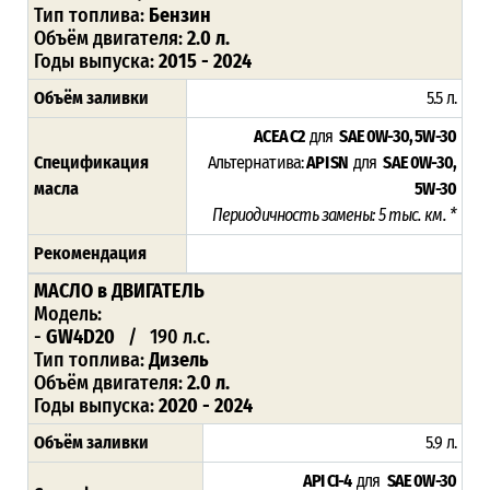
Тип топлива:
Бензин
Объём двигателя:
2.0 л.
Годы выпуска:
2015 - 2024
Объём заливки
5.5 л.
ACEA C2
для
SAE 0W-30, 5W-30
Спецификация
Альтернатива:
API SN
для
SAE 0W-30,
масла
5W-30
Периодичность замены: 5 тыс. км. *
Рекомендация
МАСЛО
в ДВИГАТЕЛЬ
Модель:
-
GW4D20
/ 190 л.с.
Тип топлива:
Дизель
Объём двигателя:
2.0 л.
Годы выпуска:
2020 - 2024
Объём заливки
5.9 л.
API CI-4
для
SAE 0W-30