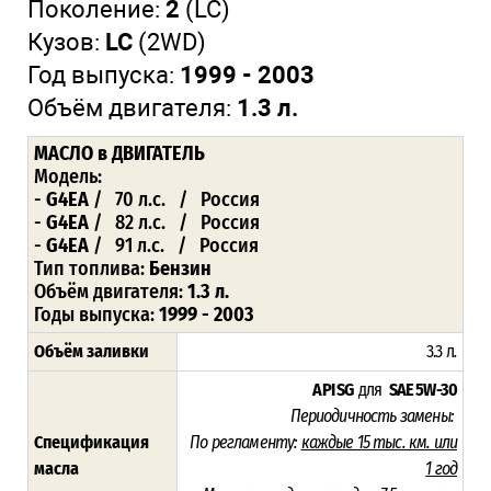
Поколение:
2
(LC)
Кузов:
LC
(2WD)
Год выпуска:
1999 - 2003
Объём двигателя:
1.3 л.
МАСЛО
в ДВИГАТЕЛЬ
Модель:
-
G4EA
/ 70 л.с. / Россия
-
G4EA
/ 82 л.с. / Россия
-
G4EA
/ 91 л.с. / Россия
Тип топлива:
Бензин
Объём двигателя:
1.3 л.
Годы выпуска:
1999 - 2003
Объём заливки
3.3 л
.
API SG
для
SAE 5W-30
Периодичность замены:
Спецификация
По регламенту:
каждые 15 тыс. км. или
масла
1 год