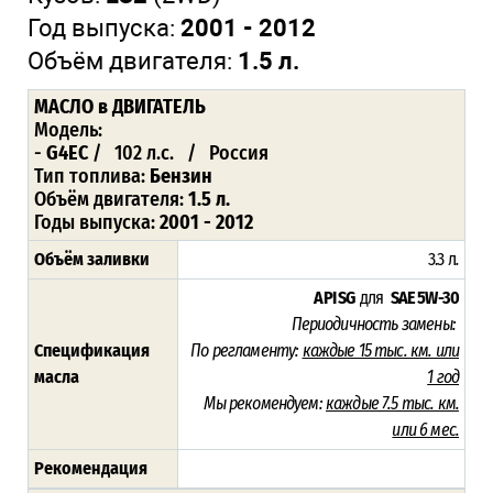
Год выпуска:
2001 - 2012
Объём двигателя:
1.5 л.
МАСЛО
в ДВИГАТЕЛЬ
Модель:
-
G4EC
/ 102 л.с. / Россия
Тип топлива:
Бензин
Объём двигателя:
1.5 л.
Годы выпуска:
2001 - 2012
Объём заливки
3.3 л
.
API SG
для
SAE 5W-30
Периодичность замены:
Спецификация
По регламенту:
каждые 15 тыс. км. или
масла
1 год
Мы рекомендуем:
каждые 7.5 тыс. км.
или 6 мес.
Рекомендация