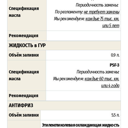
Периодичность замены:
Спецификация
По регламенту:
не требует замены
масла
Мы рекомендуем:
каждые 75 тыс. км.
или 5 лет
Рекомендация
ЖИДКОСТЬ в ГУР
Объём заливки
0.9 л.
PSF-3
Спецификация
Периодичность замены:
масла
Мы рекомендуем:
каждые 60 тыс. км.
или 4 года
Рекомендация
АНТИФРИЗ
Объём заливки
5.5 л.
Этиленгликолевая охлаждающая жидкость