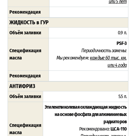
или 5 лет
Рекомендация
ЖИДКОСТЬ в ГУР
Объём заливки
0.9 л.
PSF-3
Спецификация
Периодичность замены:
масла
Мы рекомендуем:
каждые 60 тыс. км.
или 4 года
Рекомендация
АНТИФРИЗ
Объём заливки
5.5 л.
Этиленгликолевая охлаждающая жидкость
на основе фосфата для алюминиевых
радиаторов
Спецификация
Рекомендовано:
LLC A-110
масла