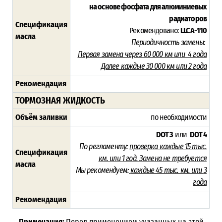
на основе фосфата для алюминиевых
радиаторов
Спецификация
Рекомендовано:
LLC A-110
масла
Периодичность замены:
Первая замена через 60 000 км или 4 года
Далее каждые 30 000 км или 2 года
Рекомендация
ТОРМОЗНАЯ ЖИДКОСТЬ
Объём заливки
по необходимости
DOT 3
или
DOT 4
По регламенту:
проверка каждые 15 тыс.
Спецификация
км. или 1 год. Замена не требуется
масла
Мы рекомендуем:
каждые 45 тыс. км. или
3
года
Рекомендация
Примечания:
Перед применением указанных на этой