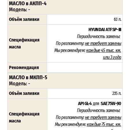
МАСЛО в АКПП-4
Модель: -
Объём заливки
6.1 л.
HYUNDAI ATF SP-III
Периодичность замены:
Спецификация
По регламенту:
не требует замены
масла
Мы рекомендуем:
каждые 45 тыс. км.
или 3 года
Рекомендация
МАСЛО в МКПП-5
Модель: -
Объём заливки
2.15 л.
API GL-4
для
SAE 75W-90
Периодичность замены:
Спецификация
По регламенту:
не требует замены
масла
Мы рекомендуем:
каждые 75 тыс. км.