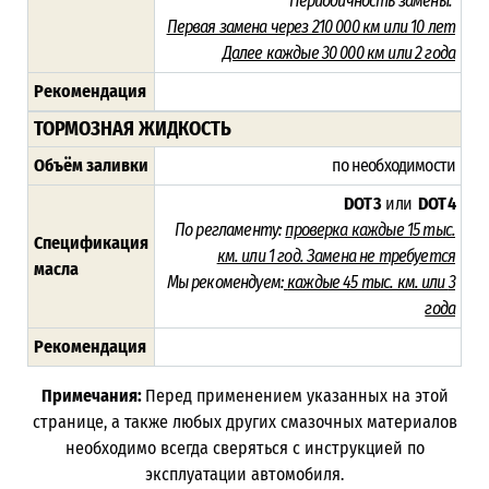
Периодичность замены:
Первая замена через 210 000 км или 10 лет
Далее каждые 30 000 км или 2 года
Рекомендация
ТОРМОЗНАЯ ЖИДКОСТЬ
Объём заливки
по необходимости
DOT 3
или
DOT 4
По регламенту:
проверка каждые 15 тыс.
Спецификация
км. или 1 год. Замена не требуется
масла
Мы рекомендуем:
каждые 45 тыс. км. или
3
года
Рекомендация
Примечания:
Перед применением указанных на этой
странице, а также любых других смазочных материалов
необходимо всегда сверяться с инструкцией по
эксплуатации автомобиля.