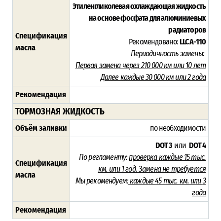
Этиленгликолевая охлаждающая жидкость
на основе фосфата для алюминиевых
радиаторов
Спецификация
Рекомендовано:
LLC A-110
масла
Периодичность замены:
Первая замена через 210 000 км или 10 лет
Далее каждые 30 000 км или 2 года
Рекомендация
ТОРМОЗНАЯ ЖИДКОСТЬ
Объём заливки
по необходимости
DOT 3
или
DOT 4
По регламенту:
проверка каждые 15 тыс.
Спецификация
км. или 1 год. Замена не требуется
масла
Мы рекомендуем:
каждые 45 тыс. км. или
3
года
Рекомендация