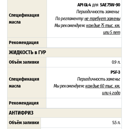
API GL-4
для
SAE 75W-90
Периодичность замены:
Спецификация
По регламенту:
не требует замены
масла
Мы рекомендуем:
каждые 75 тыс. км.
или 5 лет
Рекомендация
ЖИДКОСТЬ в ГУР
Объём заливки
0.9 л.
PSF-3
Спецификация
Периодичность замены:
масла
Мы рекомендуем:
каждые 60 тыс. км.
или 4 года
Рекомендация
АНТИФРИЗ
Объём заливки
5.5 л.