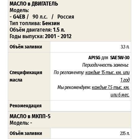
МАСЛО
в ДВИГАТЕЛЬ
Модель:
-
G4EB
/ 90 л.с. / Россия
Тип топлива:
Бензин
Объём двигателя:
1.5 л.
Годы выпуска:
2001 - 2012
Объём заливки
3.3 л
.
API SG
для
SAE 5W-30
Периодичность замены:
Спецификация
По регламенту:
каждые 15 тыс. км. или
масла
1 год
Мы рекомендуем:
каждые 7.5 тыс. км.
или 6 мес.
Рекомендация
МАСЛО в МКПП-5
Модель: -
Объём заливки
2.15 л.