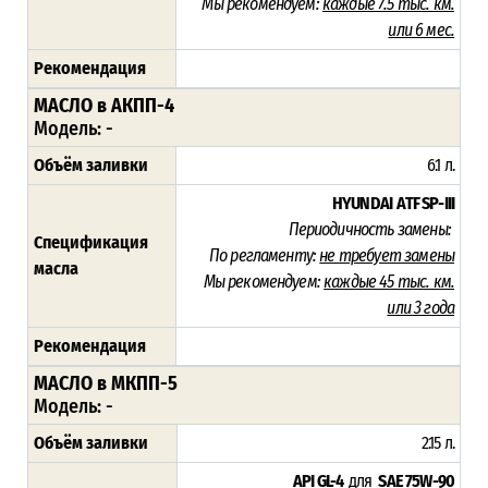
Мы рекомендуем:
каждые 7.5 тыс. км.
или 6 мес.
Рекомендация
МАСЛО в АКПП-4
Модель: -
Объём заливки
6.1 л.
HYUNDAI ATF SP-III
Периодичность замены:
Спецификация
По регламенту:
не требует замены
масла
Мы рекомендуем:
каждые 45 тыс. км.
или 3 года
Рекомендация
МАСЛО в МКПП-5
Модель: -
Объём заливки
2.15 л.
API GL-4
для
SAE 75W-90