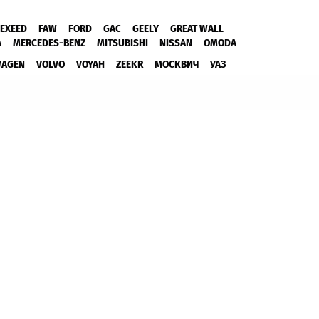
EXEED
FAW
FORD
GAC
GEELY
GREAT WALL
A
MERCEDES-BENZ
MITSUBISHI
NISSAN
OMODA
WAGEN
VOLVO
VOYAH
ZEEKR
МОСКВИЧ
УАЗ