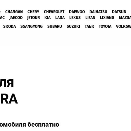
D
CHANGAN
CHERY
CHEVROLET
DAEWOO
DAIHATSU
DATSUN
JAC
JAECOO
JETOUR
KIA
LADA
LEXUS
LIFAN
LIXIANG
MAZD
SKODA
SSANGYONG
SUBARU
SUZUKI
TANK
TOYOTA
VOLKS
ля
TRA
томобиля бесплатно