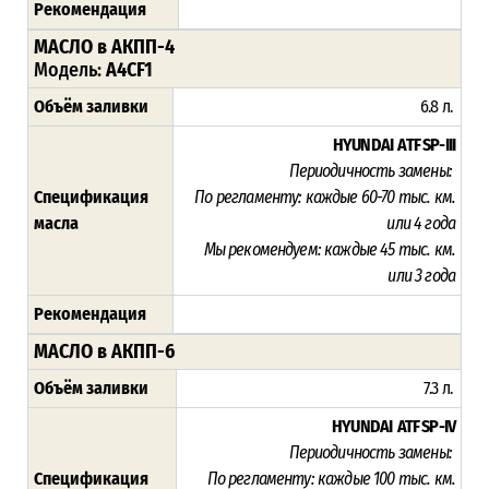
Рекомендация
МАСЛО в АКПП-4
Модель:
A4CF1
Объём заливки
6.8 л.
HYUNDAI ATF SP-III
Периодичность замены:
Спецификация
По регламенту:
каждые 60-70 тыс. км.
масла
или 4 года
Мы рекомендуем
:
каждые 45 тыс. км.
или 3 года
Рекомендация
МАСЛО в АКПП-6
Объём заливки
7.3 л.
HYUNDAI ATF SP-IV
Периодичность замены:
Спецификация
По регламенту:
каждые 100 тыс. км.