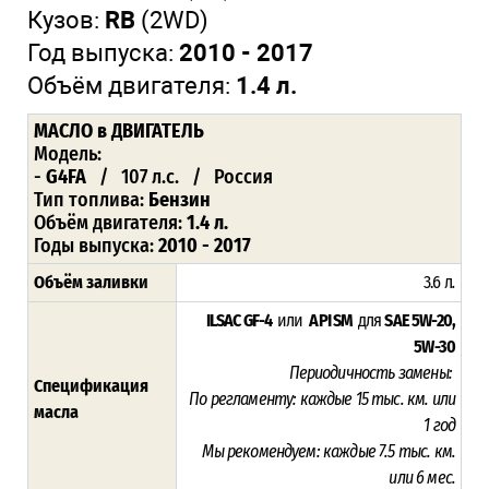
Кузов:
RB
(2WD)
Год выпуска:
2010 - 2017
Объём двигателя:
1.4 л.
МАСЛО
в ДВИГАТЕЛЬ
Модель:
-
G4FA
/ 107 л.с. / Россия
Тип топлива:
Бензин
Объём двигателя:
1.4 л.
Годы выпуска:
2010 - 2017
Объём заливки
3.6 л
.
ILSAC GF-4
или
API SM
для
SAE 5W-20,
5W-30
Периодичность замены:
Спецификация
По регламенту:
каждые 15 тыс. км. или
масла
1 год
Мы рекомендуем:
каждые 7.5 тыс. км.
или 6 мес.