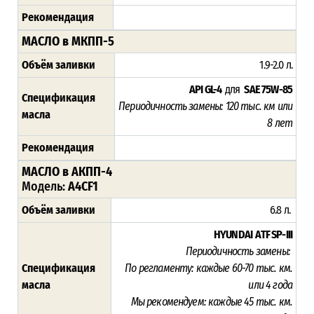
Рекомендация
МАСЛО в МКПП-5
Объём заливки
1.9-2.0 л.
API GL-4
для
SAE 75W-85
Спецификация
Периодичность замены:
120 тыс. км или
масла
8 лет
Рекомендация
МАСЛО в АКПП-4
Модель:
A4CF1
Объём заливки
6.8 л.
HYUNDAI ATF SP-III
Периодичность замены:
Спецификация
По регламенту:
каждые 60-70 тыс. км.
масла
или 4 года
Мы рекомендуем
:
каждые 45 тыс. км.