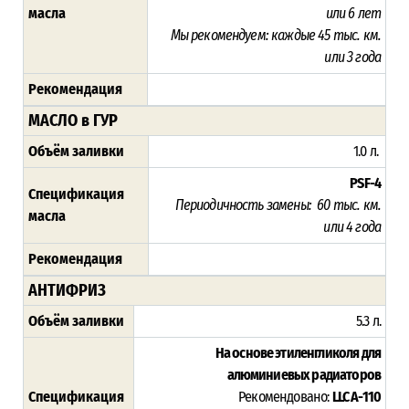
масла
или 6 лет
Мы рекомендуем
:
каждые 45 тыс. км.
или 3 года
Рекомендация
МАСЛО в ГУР
Объём заливки
1.0 л.
PSF-4
Спецификация
Периодичность замены:
60 тыс. км.
масла
или 4 года
Рекомендация
АНТИФРИЗ
Объём заливки
5.3 л.
На основе этиленгликоля для
алюминиевых радиаторов
Спецификация
Рекомендовано:
LLC A-110