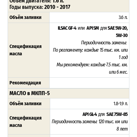
Объём двигателя:
1.6 л.
Годы выпуска:
2010 - 2017
Объём заливки
3.6 л
.
ILSAC GF-4
или
API SM
для
SAE 5W-20,
5W-30
Периодичность замены:
Спецификация
По регламенту:
каждые 15 тыс. км. или
масла
1 год
Мы рекомендуем:
каждые 7.5 тыс. км.
или 6 мес.
Рекомендация
МАСЛО в МКПП-5
Объём заливки
1.8-1.9 л.
API GL-4
для
SAE 75W-85
Спецификация
Периодичность замены:
120 тыс. км или
масла
8 лет