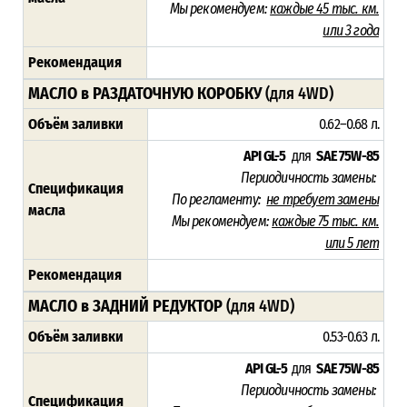
Мы рекомендуем:
каждые 45 тыс. км.
или 3 года
Рекомендация
МАСЛО в РАЗДАТОЧНУЮ КОРОБКУ
(для 4WD)
Объём заливки
0.62–0.68 л.
API GL-5
для
SAE 75W-85
Периодичность замены:
Спецификация
По регламенту:
не требует замены
масла
Мы рекомендуем:
каждые 75 тыс. км.
или 5 лет
Рекомендация
МАСЛО в ЗАДНИЙ РЕДУКТОР
(для 4WD)
Объём заливки
0.53-0.63 л.
API GL-5
для
SAE 75W-85
Периодичность замены:
Спецификация