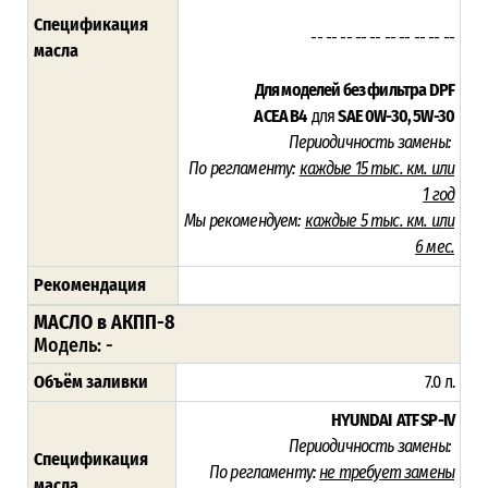
Спецификация
-- -- -- -- -- -- -- -- -- --
масла
Для моделей без фильтра DPF
ACEA B4
для
SAE 0W-30, 5W-30
Периодичность замены:
По регламенту:
каждые 15 тыс. км. или
1 год
Мы рекомендуем:
каждые 5 тыс. км. или
6 мес.
Рекомендация
МАСЛО в АКПП-8
Модель: -
Объём заливки
7.0 л.
HYUNDAI ATF SP-IV
Периодичность замены:
Спецификация
По регламенту:
не требует замены
масла