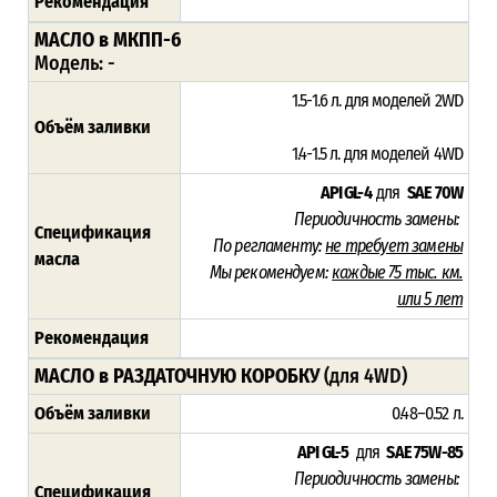
Рекомендация
МАСЛО в МКПП-6
Модель: -
1.5-1.6 л. для моделей 2WD
Объём заливки
1.4-1.5 л. для моделей 4WD
API GL-4
для
SAE 70W
Периодичность замены:
Спецификация
По регламенту:
не требует замены
масла
Мы рекомендуем:
каждые 75 тыс. км.
или 5 лет
Рекомендация
МАСЛО в РАЗДАТОЧНУЮ КОРОБКУ
(для 4WD)
Объём заливки
0.48–0.52 л.
API GL-5
для
SAE 75W-85
Периодичность замены:
Спецификация