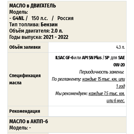
МАСЛО
в ДВИГАТЕЛЬ
Модель:
-
G4NL
/ 150 л.с. / Россия
Тип топлива:
Бензин
Объём двигателя:
2.0 л.
Годы выпуска:
2021 - 2022
Объём заливки
4.3 л
.
ILSAC GF-6
или
API SN Plus
/
SP
для
SAE
0W-20
Периодичность замены:
Спецификация
По регламенту:
каждые 15 тыс. км. или
масла
1 год
Мы рекомендуем:
каждые 7.5 тыс. км.
или 6 мес.
Рекомендация
МАСЛО в АКПП-6
Модель: -