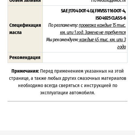
Объём заливки
По необходимости
SAE J1704 DOT-4 LV,
FMVSS 116 DOT-4,
ISO 4925 CLASS-6
Спецификация
По регламенту:
проверка каждые 15 тыс.
масла
км. или 1 год. Замена не требуется
Мы рекомендуем:
каждые 45 тыс. км. или
3
года
Рекомендация
Примечания:
Перед применением указанных на этой
странице, а также любых других смазочных материалов
необходимо всегда сверяться с инструкцией по
эксплуатации автомобиля.