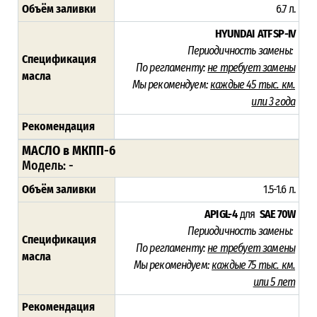
Объём заливки
6.7 л.
HYUNDAI ATF SP-IV
Периодичность замены:
Спецификация
По регламенту:
не требует замены
масла
Мы рекомендуем:
каждые 45 тыс. км.
или 3 года
Рекомендация
МАСЛО в МКПП-6
Модель: -
Объём заливки
1.5-1.6 л.
API GL-4
для
SAE 70W
Периодичность замены:
Спецификация
По регламенту:
не требует замены
масла
Мы рекомендуем:
каждые 75 тыс. км.
или 5 лет
Рекомендация