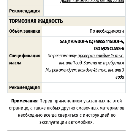
Далее каждые 30 000 км или 2 года
Рекомендация
ТОРМОЗНАЯ ЖИДКОСТЬ
Объём заливки
По необходимости
SAE J1704 DOT-4 LV,
FMVSS 116 DOT-4,
ISO 4925 CLASS-6
Спецификация
По регламенту:
проверка каждые 15 тыс.
масла
км. или 1 год. Замена не требуется
Мы рекомендуем:
каждые 45 тыс. км. или
3
года
Рекомендация
Примечания:
Перед применением указанных на этой
странице, а также любых других смазочных материалов
необходимо всегда сверяться с инструкцией по
эксплуатации автомобиля.