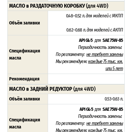
МАСЛО в РАЗДАТОЧНУЮ КОРОБКУ
(для 4WD)
0.48–0.52 л.
для моделей с МКПП
Объём заливки
0.62–0.68 л.
для моделей с АКПП
API GL-5
для
SAE 75W-85
Периодичность замены:
Спецификация
По регламенту:
не требует замены
масла
Мы рекомендуем:
каждые 75 тыс. км.
или 5 лет
Рекомендация
МАСЛО в ЗАДНИЙ РЕДУКТОР
(для 4WD)
Объём заливки
0.53-0.63 л.
API GL-5
для
SAE 75W-85
Периодичность замены:
Спецификация
По регламенту:
не требует замены
масла
Мы рекомендуем:
каждые 75 тыс. км.