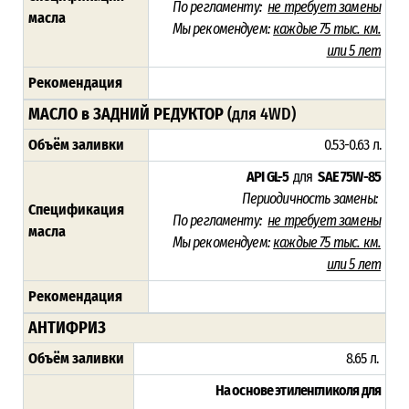
По регламенту:
не требует замены
масла
Мы рекомендуем:
каждые 75 тыс. км.
или 5 лет
Рекомендация
МАСЛО в ЗАДНИЙ РЕДУКТОР
(для 4WD)
Объём заливки
0.53-0.63 л.
API GL-5
для
SAE 75W-85
Периодичность замены:
Спецификация
По регламенту:
не требует замены
масла
Мы рекомендуем:
каждые 75 тыс. км.
или 5 лет
Рекомендация
АНТИФРИЗ
Объём заливки
8.65 л.
На основе этиленгликоля для