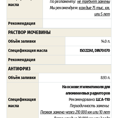
По регламенту:
не требует замены
масла
Мы рекомендуем:
каждые 75 тыс. км.
или 5 лет
Рекомендация
РАСТВОР МОЧЕВИНЫ
Объём заливки
14.0 л.
Спецификация масла
ISO22241, DIN70070
Рекомендация
АНТИФРИЗ
Объём заливки
8.93 л.
На основе этиленгликоля для
алюминиевых радиаторов
Спецификация
Рекомендовано:
LLC A-110
масла
Периодичность замены:
Первая замена через 210 000 км или 10 лет