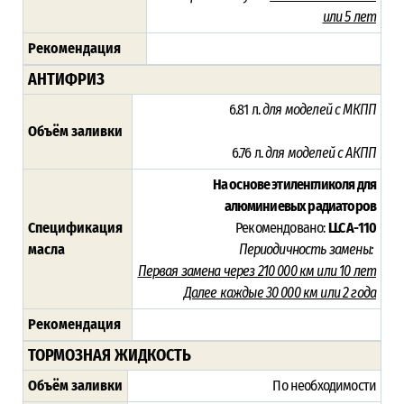
или 5 лет
Рекомендация
АНТИФРИЗ
6.81 л.
для моделей с МКПП
Объём заливки
6.76 л.
для моделей с АКПП
На основе этиленгликоля для
алюминиевых радиаторов
Спецификация
Рекомендовано:
LLC A-110
масла
Периодичность замены:
Первая замена через 210 000 км или 10 лет
Далее каждые 30 000 км или 2 года
Рекомендация
ТОРМОЗНАЯ ЖИДКОСТЬ
Объём заливки
По необходимости