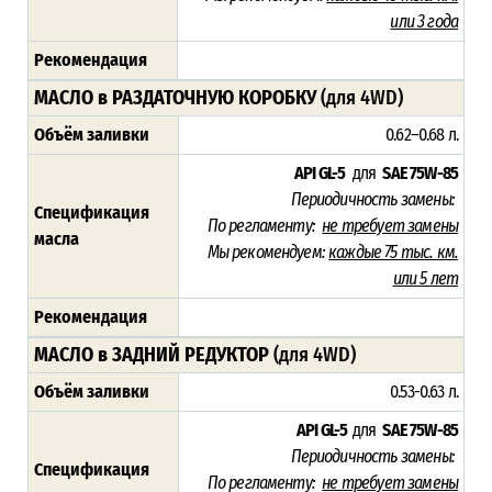
или 3 года
Рекомендация
МАСЛО в РАЗДАТОЧНУЮ КОРОБКУ
(для 4WD)
Объём заливки
0.62–0.68 л.
API GL-5
для
SAE 75W-85
Периодичность замены:
Спецификация
По регламенту:
не требует замены
масла
Мы рекомендуем:
каждые 75 тыс. км.
или 5 лет
Рекомендация
МАСЛО в ЗАДНИЙ РЕДУКТОР
(для 4WD)
Объём заливки
0.53-0.63 л.
API GL-5
для
SAE 75W-85
Периодичность замены:
Спецификация
По регламенту:
не требует замены