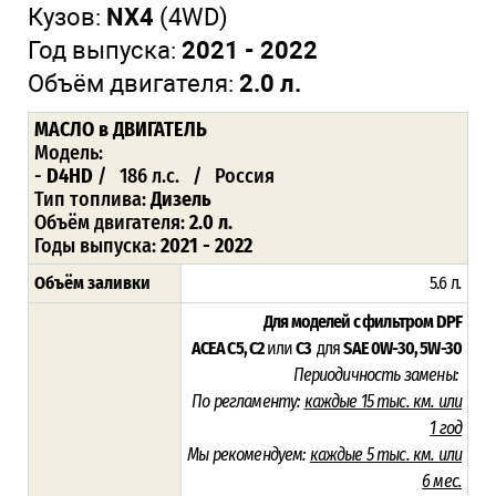
Кузов:
NX4
(4WD)
Год выпуска:
2021 - 2022
Объём двигателя:
2.0 л.
МАСЛО
в ДВИГАТЕЛЬ
Модель:
-
D4HD
/ 186 л.с. / Россия
Тип топлива:
Дизель
Объём двигателя:
2.0 л.
Годы выпуска:
2021 - 2022
Объём заливки
5.6 л
.
Для моделей с фильтром DPF
ACEA C5, C2
или
C3
для
SAE 0W-30, 5W-30
Периодичность замены:
По регламенту:
каждые 15 тыс. км. или
1 год
Мы рекомендуем:
каждые 5 тыс. км. или
6 мес.