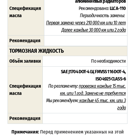
алюминиевых радиаторов
Спецификация
Рекомендовано:
LLC A-110
масла
Периодичность замены:
Первая замена через 210 000 км или 10 лет
Далее каждые 30 000 км или 2 года
Рекомендация
ТОРМОЗНАЯ ЖИДКОСТЬ
Объём заливки
По необходимости
SAE J1704 DOT-4 LV,
FMVSS 116 DOT-4,
ISO 4925 CLASS-6
Спецификация
По регламенту:
проверка каждые 15 тыс.
масла
км. или 1 год. Замена не требуется
Мы рекомендуем:
каждые 45 тыс. км. или
3
года
Рекомендация
Примечания:
Перед применением указанных на этой