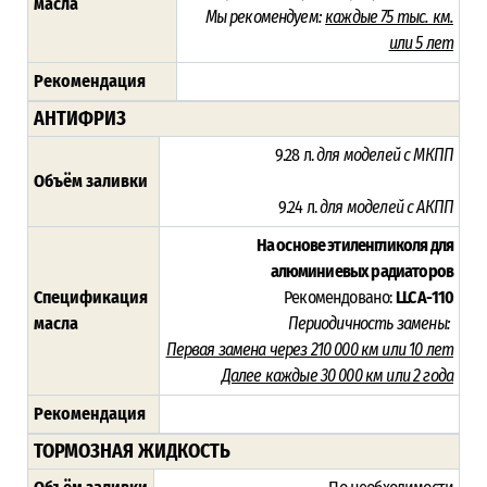
масла
Мы рекомендуем:
каждые 75 тыс. км.
или 5 лет
Рекомендация
АНТИФРИЗ
9.28 л.
для моделей с МКПП
Объём заливки
9.24 л.
для моделей с АКПП
На основе этиленгликоля для
алюминиевых радиаторов
Спецификация
Рекомендовано:
LLC A-110
масла
Периодичность замены:
Первая замена через 210 000 км или 10 лет
Далее каждые 30 000 км или 2 года
Рекомендация
ТОРМОЗНАЯ ЖИДКОСТЬ