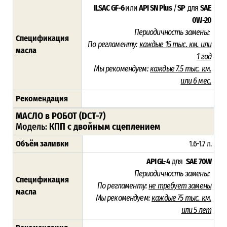
ILSAC GF-6
или
API SN Plus
/
SP
для
SAE
0W-20
Периодичность замены:
Спецификация
По регламенту:
каждые 15 тыс. км. или
масла
1 год
Мы рекомендуем:
каждые 7.5 тыс. км.
или 6 мес.
Рекомендация
МАСЛО в РОБОТ (DCT-7)
Модель:
КПП с двойным сцеплением
Объём заливки
1.6-1.7 л.
API GL-4
для
SAE 70W
Периодичность замены:
Спецификация
По регламенту:
не требует замены
масла
Мы рекомендуем:
каждые 75 тыс. км.
или 5 лет