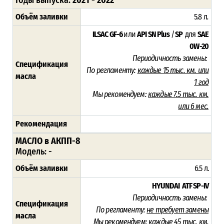
Объём заливки
5.8 л
.
ILSAC GF-6
или
API SN Plus
/
SP
для
SAE
0W-20
Периодичность замены:
Спецификация
По регламенту:
каждые 15 тыс. км. или
масла
1 год
Мы рекомендуем:
каждые 7.5 тыс. км.
или 6 мес.
Рекомендация
МАСЛО в АКПП-8
Модель: -
Объём заливки
6.5 л.
HYUNDAI ATF SP-IV
Периодичность замены:
Спецификация
По регламенту:
не требует замены
масла
Мы рекомендуем:
каждые 45 тыс. км.