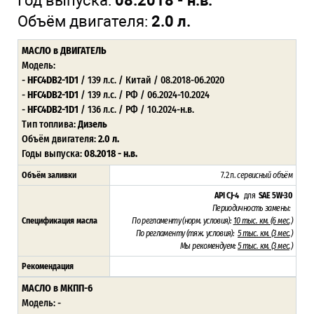
Год выпуска:
08.2018 - н.в.
Объём двигателя:
2.0 л.
МАСЛО
в ДВИГАТЕЛЬ
Модель:
-
HFC4DB2-1D1
/ 139 л.с. / Китай / 08.2018-06.2020
-
HFC4DB2-1D1
/ 139 л.с. / РФ / 06.2024-10.2024
-
HFC4DB2-1D1
/ 136 л.с. / РФ / 10.2024-н.в.
Тип топлива:
Дизель
Объём двигателя:
2.0 л.
Годы выпуска:
08.2018 - н.в.
Объём заливки
7.2 л.
сервисный объём
API CJ-4
для
SAE 5W-30
Периодичность замены:
Спецификация масла
По регламенту (норм. условия):
10 тыс. км. (6 мес.)
По регламенту (тяж. условия):
5 тыс. км. (3 мес.)
Мы рекомендуем:
5 тыс. км. (3 мес.)
Рекомендация
МАСЛО в МКПП-6
Модель: -