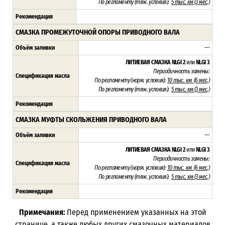
По регламенту (т
яж. условия):
5
тыс. км (3 мес.)
Рекомендация
СМАЗКА ПРОМЕЖУТОЧНОЙ ОПОРЫ ПРИВОДНОГО ВАЛА
Объём заливки
---
ЛИТИЕВАЯ СМАЗКА NLGI 2
или
NLGI 3
Периодичность замены:
Спецификация масла
По регламенту (н
орм. условия):
1
0 тыс. км (6 мес.)
По регламенту (т
яж. условия):
5
тыс. км (3 мес.)
Рекомендация
СМАЗКА МУФТЫ СКОЛЬЖЕНИЯ ПРИВОДНОГО ВАЛА
Объём заливки
---
ЛИТИЕВАЯ СМАЗКА NLGI 2
или
NLGI 3
Периодичность замены:
Спецификация масла
По регламенту (н
орм. условия):
1
0 тыс. км (6 мес.)
По регламенту (т
яж. условия):
5
тыс. км (3 мес.)
Рекомендация
Примечания:
Перед применением указанных на этой
странице, а также любых других смазочных материалов