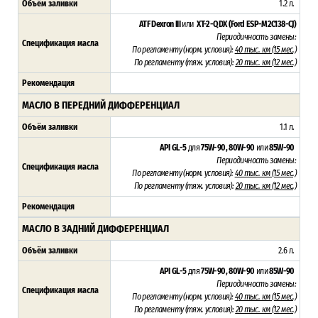
Объём заливки
1.2 л.
ATF Dexron III
или
XT-2-QDX (Ford ESP-M2C138-CJ)
Периодичность замены:
Спецификация масла
По регламенту (н
орм. условия):
4
0 тыс. км (15 мес.)
По регламенту (тяж
. условия):
20 тыс. км (12 мес.)
Рекомендация
МАСЛО В ПЕРЕДНИЙ ДИФФЕРЕНЦИАЛ
Объём заливки
1.1 л.
API GL-5
для
75W-90, 80W-90
или
85W-90
Периодичность замены:
Спецификация масла
По регламенту (н
орм. условия):
4
0 тыс. км (15 мес.)
По регламенту (тяж
. условия):
20 тыс. км (12 мес.)
Рекомендация
МАСЛО В ЗАДНИЙ ДИФФЕРЕНЦИАЛ
Объём заливки
2.6 л.
API GL-5
для
75W-90, 80W-90
или
85W-90
Периодичность замены:
Спецификация масла
По регламенту (н
орм. условия):
4
0 тыс. км (15 мес.)
По регламенту (тяж
. условия):
20 тыс. км (12 мес.)