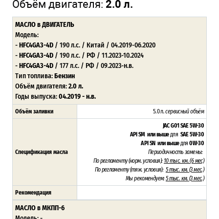
Объём двигателя:
2.0 л.
МАСЛО
в ДВИГАТЕЛЬ
Модель:
-
HFC4GA3-4D
/ 190 л.с. / Китай / 04.2019-06.2020
-
HFC4GA3-4D
/ 190 л.с. / РФ / 11.2023-10.2024
-
HFC4GA3-4D
/ 177 л.с. / РФ / 09.2023-н.в.
Тип топлива:
Бензин
Объём двигателя:
2.0 л.
Годы выпуска:
04.2019 - н.в.
Объём заливки
5.0 л
. сервисный объём
JAC G01
SAE 5W-30
API SM или выше
для
SAE 5W-30
API SN или выше
для
0W-30
Спецификация масла
Периодичность замены:
По регламенту (норм. условия):
10 тыс. км. (6 мес)
По регламенту (тяж. условия):
5 тыс. км. (3 мес.)
Мы рекомендуем:
5 тыс. км. (3 мес.)
Рекомендация
МАСЛО в МКПП-6
Модель: -