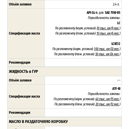
Объём заливки
2.4 л.
API GL-4
для
SAE 75W-85
Периодичность замены:
LC
По регламенту (н
орм. условия): 2
0 тыс. км (9 мес.)
Спецификация масла
По регламенту (тяж
. условия):
10 тыс. км (6 мес.)
LC6T32
По регламенту (н
орм. условия):
10
0 тыс. км (33 мес.)
По регламенту (тяж
. условия):
50 тыс. км (24 мес.)
Рекомендация
ЖИДКОСТЬ в ГУР
Объём заливки
---
ATF-III
Периодичность замены:
Спецификация масла
По регламенту (н
орм. условия):
4
0 тыс. км (15 мес.)
По регламенту (тяж
. условия):
20 тыс. км (12 мес.)
Рекомендация
МАСЛО В РАЗДАТОЧНУЮ КОРОБКУ