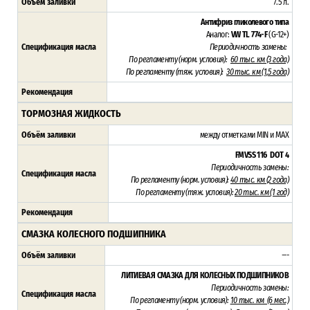
Объём заливки
7.5 л.
Антифриз гликолевого типа
Аналог:
VW TL 774-F
(G-12+)
Спецификация масла
Периодичность замены:
По регламенту (н
орм. условия):
60 тыс. км (3 года)
По регламенту (тяж
. условия):
3
0 тыс. км (1,5 года)
Рекомендация
ТОРМОЗНАЯ ЖИДКОСТЬ
Объём заливки
между отметками MIN и MAX
FMVSS 116
DOT 4
Периодичность замены:
Спецификация масла
По регламенту (н
орм. условия):
4
0 тыс. км (2 года)
По регламенту (тяж
. условия):
20 тыс. км (1 год)
Рекомендация
СМАЗКА КОЛЕСНОГО ПОДШИПНИКА
Объём заливки
---
ЛИТИЕВАЯ СМАЗКА ДЛЯ КОЛЕСНЫХ ПОДШИПНИКОВ
Периодичность замены:
Спецификация масла
По регламенту (н
орм. условия):
1
0 тыс. км (6 мес.)