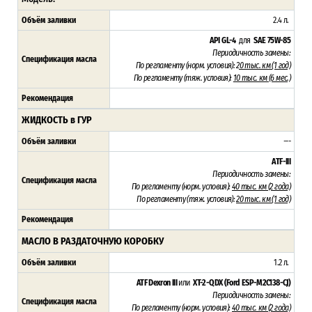
Объём заливки
2.4 л.
API GL-4
для
SAE 75W-85
Периодичность замены:
Спецификация масла
По регламенту (н
орм. условия): 2
0 тыс. км (1 год)
По регламенту (тяж
. условия):
10 тыс. км (6 мес.)
Рекомендация
ЖИДКОСТЬ в ГУР
Объём заливки
---
ATF-III
Периодичность замены:
Спецификация масла
По регламенту (н
орм. условия):
4
0 тыс. км (2 года)
По регламенту (тяж
. условия):
20 тыс. км (1 год)
Рекомендация
МАСЛО В РАЗДАТОЧНУЮ КОРОБКУ
Объём заливки
1.2 л.
ATF Dexron III
или
XT-2-QDX (Ford ESP-M2C138-CJ)
Периодичность замены:
Спецификация масла
По регламенту (н
орм. условия):
4
0 тыс. км (2 года)