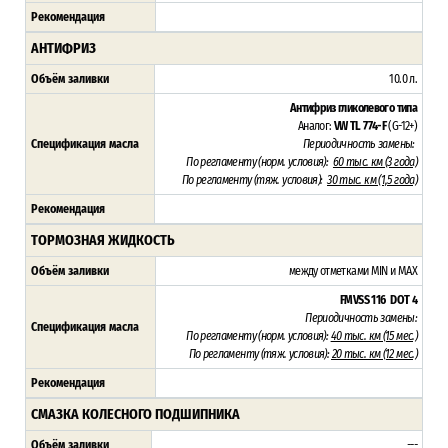
Рекомендация
АНТИФРИЗ
Объём заливки
10.0 л.
Антифриз гликолевого типа
Аналог:
VW TL 774-F
(G-12+)
Спецификация масла
Периодичность замены:
По регламенту (н
орм. условия):
60 тыс. км (3 года)
По регламенту (тяж
. условия):
3
0 тыс. км (1,5 года)
Рекомендация
ТОРМОЗНАЯ ЖИДКОСТЬ
Объём заливки
между отметками MIN и MAX
FMVSS 116
DOT 4
Периодичность замены:
Спецификация масла
По регламенту (н
орм. условия):
4
0 тыс. км (15 мес.)
По регламенту (тяж
. условия):
20 тыс. км (12 мес.)
Рекомендация
СМАЗКА КОЛЕСНОГО ПОДШИПНИКА
Объём заливки
---