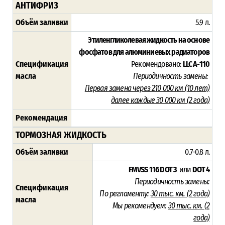
АНТИФРИЗ
Объём заливки
5.9 л.
Этиленгликолевая жидкость на основе
фосфатов для алюминиевых радиаторов
Спецификация
Рекомендовано:
LLC A-110
масла
Периодичность замены:
Первая замена через 210 000 км (10 лет)
далее каждые 30 000 км (2 года)
Рекомендация
ТОРМОЗНАЯ ЖИДКОСТЬ
Объём заливки
0.7-0.8 л.
FMVSS 116 DOT 3
или
DOT 4
Периодичность замены:
Спецификация
По регламенту:
30 тыс. км. (2 года)
масла
Мы рекомендуем:
30 тыс. км. (
2
года)