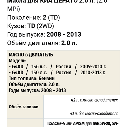
Масла для КИА ЦЕРАТО 2.0 л.
(2.0
MPi)
Поколение:
2
(TD)
Кузов:
TD
(2WD)
Год выпуска:
2008 - 2013
Объём двигателя:
2.0 л.
МАСЛО
в ДВИГАТЕЛЬ
Модель:
-
G4KD
/ 156 л.с. / Россия / 2009-2010 г.
-
G4KD
/ 150 л.с. / Россия / 2010-2013 г.
Тип топлива:
Бензин
Объём двигателя:
2.0 л.
Годы выпуска:
2008 - 2013
4.2 л
. с масло-охладителем
Объём заливки
4.1 л
. без масло-охладителя
ILSAC GF-4
или
API SM
для
SAE 5W-20, 5W-