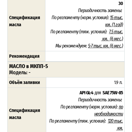
30
Периодичность замены:
Спецификация
По регламенту (норм. условия):
15 тыс.
масла
км.
(1 год)
По регламенту (тяж. условия):
7.5
тыс.
км.
(6 мес.)
Мы рекомендуем:
5-7 тыс. км. (6 мес.)
Рекомендация
МАСЛО в МКПП-5
Модель: -
Объём заливки
1.9 л.
API GL-4
для
SAE 75W-85
Периодичность замены:
По регламенту (норм. условия):
по
Спецификация
необходимости
масла
По регламенту (тяж. условия):
120
тыс.
км.