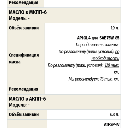
Рекомендация
МАСЛО в МКПП-6
Модель: -
Объём заливки
1.9 л.
API GL-4
для
SAE 75W-85
Периодичность замены:
По регламенту (норм. условия):
по
Спецификация
необходимости
масла
По регламенту (тяж. условия):
120
тыс.
км.
Мы рекомендуем:
75 тыс. км.
Рекомендация
МАСЛО в АКПП-6
Модель: -
Объём заливки
6.8 л.
ATF SP-IV