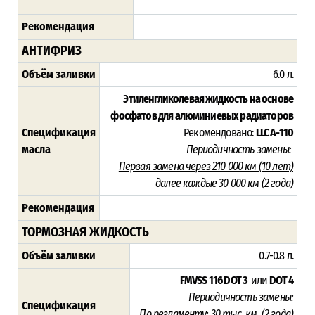
Рекомендация
АНТИФРИЗ
Объём заливки
6.0 л.
Этиленгликолевая жидкость на основе
фосфатов для алюминиевых радиаторов
Спецификация
Рекомендовано:
LLC A-110
масла
Периодичность замены:
Первая замена через 210 000 км (10 лет)
далее каждые 30 000 км (2 года)
Рекомендация
ТОРМОЗНАЯ ЖИДКОСТЬ
Объём заливки
0.7-0.8 л.
FMVSS 116 DOT 3
или
DOT 4
Периодичность замены:
Спецификация
По регламенту:
30 тыс. км. (2 года)