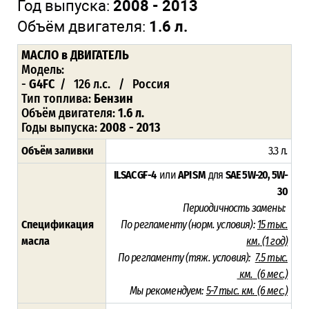
Год выпуска:
2008 - 2013
Объём двигателя:
1.6 л.
МАСЛО
в ДВИГАТЕЛЬ
Модель:
-
G4FC
/ 126 л.с. / Россия
Тип топлива:
Бензин
Объём двигателя:
1.6 л.
Годы выпуска:
2008 - 2013
Объём заливки
3.3 л
.
ILSAC GF-4
или
API SM
для
SAE 5W-20, 5W-
30
Периодичность замены:
Спецификация
По регламенту (норм. условия):
15 тыс.
масла
км.
(1 год)
По регламенту (тяж. условия):
7.5
тыс.
км.
(6 мес.)
Мы рекомендуем:
5-7 тыс. км. (6 мес.)