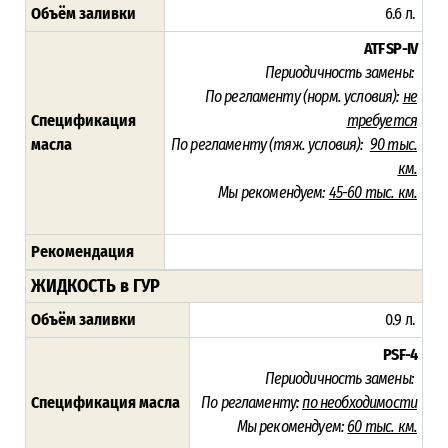
Объём заливки
6.6 л.
ATF SP-IV
Периодичность замены:
По регламенту (норм. условия):
не
Спецификация
требуется
масла
По регламенту (тяж. условия):
90 тыс.
км.
Мы рекомендуем:
45-60 тыс. км.
Рекомендация
ЖИДКОСТЬ в ГУР
Объём заливки
0.9 л.
PSF-4
Периодичность замены:
Спецификация масла
По регламенту:
по необходимости
Мы рекомендуем:
60 тыс. км.