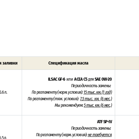
 заливки
Спецификация масла
ILSAC GF-6
или
ACEA C5
для
SAE 0W-20
Периодичность замены:
5.6 л
.
По регламенту (норм. условия):
15 тыс. км.
(1 год)
По регламенту (тяж. условия):
7.5 тыс. км.
(6 мес.)
Мы рекомендуем:
5 тыс. км. (6 мес.)
ATF SP-IV
Периодичность замены:
По регламенту (норм. условия):
не требуется
6.5 л.