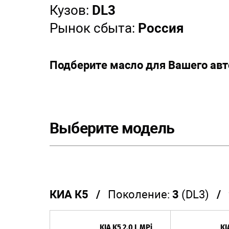
Кузов:
DL3
Рынок сбыта:
Россия
Подберите масло для Вашего ав
Выберите модель
КИА К5 /
Поколение:
3
(DL3)
/ 2
KIA K5 2.0 L MPi
KI