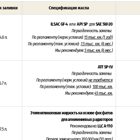
 заливки
Спецификация масла
ILSAC GF-4
или
API SP
для
SAE 5W-20
Периодичность замены:
4.0 л
.
По регламенту (норм. условия):
15 тыс. км.
(1 год)
По регламенту (тяж. условия):
7.5 тыс. км.
(6 мес.)
Мы рекомендуем:
5 тыс. км. (6 мес.)
ATF SP-IV
Периодичность замены:
По регламенту (норм. условия):
не требуется
6.7 л.
По регламенту (тяж. условия):
100 тыс. км.
Мы рекомендуем:
45 тыс. км.
Этиленгликолевая жидкость на основе фосфатов
для алюминиевых радиаторов
Рекомендовано:
LLC A-110
7.5 л.
Периодичность замены:
Первая замена через 200 000 км (10 лет)