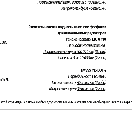
По регламенту (тяж. условия):
100 тыс. км.
Мы рекомендуем:
45 тыс. км.
Этиленгликолевая жидкость на основе фосфатов
для алюминиевых радиаторов
Рекомендовано:
LLC A-110
3.8 л.
Периодичность замены:
Первая замена через 200 000 км (10 лет)
далее каждые 40 000 км (2 года)
FMVSS 116
DOT 4
Периодичность замены:
.414 л.
По регламенту:
45 тыс. км. (3 года)
Мы рекомендуем:
30 тыс. км. (
2 года)
этой странице, а также любых других смазочных материалов необходимо всегда сверят