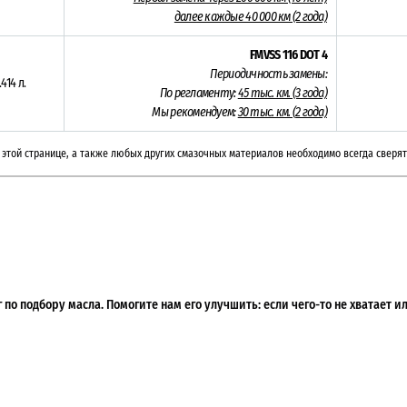
далее каждые 40 000 км (2 года)
FMVSS 116
DOT 4
Периодичность замены:
.414 л.
По регламенту:
45 тыс. км. (3 года)
Мы рекомендуем:
30 тыс. км. (
2 года)
этой странице, а также любых других смазочных материалов необходимо всегда сверят
по подбору масла. Помогите нам его улучшить: если чего-то не хватает 