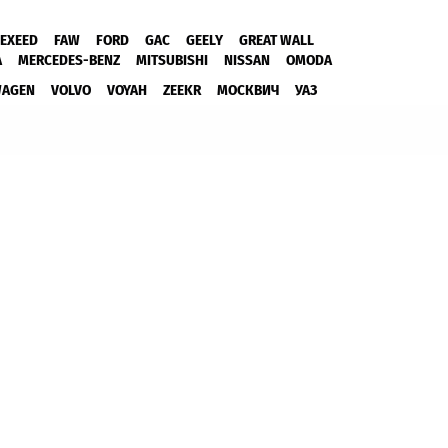
EXEED
FAW
FORD
GAC
GEELY
GREAT WALL
A
MERCEDES-BENZ
MITSUBISHI
NISSAN
OMODA
WAGEN
VOLVO
VOYAH
ZEEKR
МОСКВИЧ
УАЗ