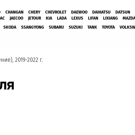
D
CHANGAN
CHERY
CHEVROLET
DAEWOO
DAIHATSU
DATSUN
JAC
JAECOO
JETOUR
KIA
LADA
LEXUS
LIFAN
LIXIANG
MAZD
SKODA
SSANGYONG
SUBARU
SUZUKI
TANK
TOYOTA
VOLKS
ние), 2019-2022 г.
ля