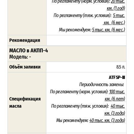
По регламенту (норм. условия):
20 тыс.
км.
(1 год)
По регламенту (тяж. условия):
5 тыс.
км.
(6 мес.)
Мы рекомендуем:
5 тыс. км. (6 мес.)
Рекомендация
МАСЛО в АКПП-4
Модель:
-
Объём заливки
8.5 л.
ATF SP-III
Периодичность замены:
По регламенту (норм. условия):
100 тыс.
Спецификация
км. (6 лет)
масла
По регламенту (тяж. условия):
40 тыс.
км. (3 года)
Мы рекомендуем:
40 тыс. км. (3 года)