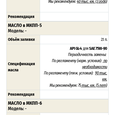
Мы рекомендуем:
40 тыс. км. (3 года)
Рекомендация
МАСЛО в МКПП-5
Модель:
-
Объём заливки
2.1 л.
API GL-4
для
SAE 75W-90
Периодичность замены:
По регламенту (норм. условия):
по
Спецификация
необходимости
масла
По регламенту (тяж. условия):
90 тыс.
км.
Мы рекомендуем: 75
тыс. км. (5 лет)
Рекомендация
МАСЛО в МКПП-6
Модель:
-