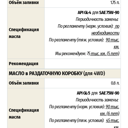
Объём заливки
1.75 л.
API GL-4
для
SAE 75W-90
Периодичность замены:
По регламенту (норм. условия):
по
Спецификация
необходимости
масла
По регламенту (тяж. условия):
90 тыс.
км.
Мы рекомендуем: 75
тыс. км. (5 лет)
Рекомендация
МАСЛО в РАЗДАТОЧНУЮ КОРОБКУ
(для 4WD)
Объём заливки
0.8 л.
API GL-5
для
SAE 75W-90
Периодичность замены:
По регламенту (норм. условия):
90 тыс.
Спецификация
км. (6 лет)
масла
По регламенту (тяж. условия):
45 тыс.
км.