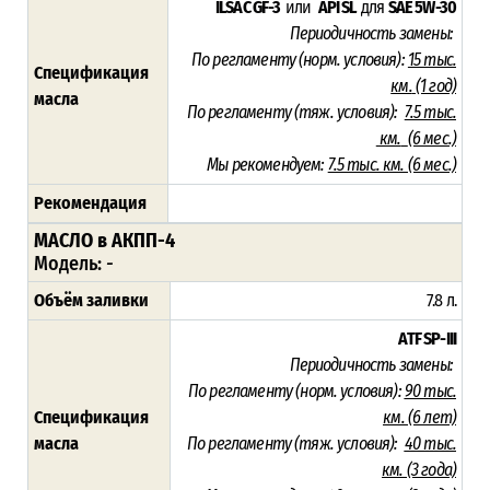
ILSAC GF-3
или
API SL
для
SAE 5W-30
Периодичность замены:
По регламенту (норм. условия):
15 тыс.
Спецификация
км.
(1 год)
масла
По регламенту (тяж. условия):
7.5 тыс.
км.
(6 мес.)
Мы рекомендуем:
7.5 тыс. км. (6 мес.)
Рекомендация
МАСЛО в АКПП-4
Модель:
-
Объём заливки
7.8 л.
ATF SP-III
Периодичность замены:
По регламенту (норм. условия):
90 тыс.
Спецификация
км. (6 лет)
масла
По регламенту (тяж. условия):
40 тыс.
км. (3 года)