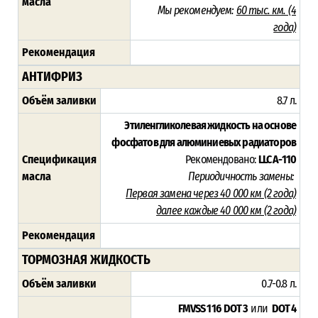
масла
Мы рекомендуем:
60 тыс. км. (4
года)
Рекомендация
АНТИФРИЗ
Объём заливки
8.7 л.
Этиленгликолевая жидкость на основе
фосфатов для алюминиевых радиаторов
Спецификация
Рекомендовано:
LLC A-110
масла
Периодичность замены:
Первая замена через 40 000 км (2 года)
далее каждые 40 000 км (2 года)
Рекомендация
ТОРМОЗНАЯ ЖИДКОСТЬ
Объём заливки
0.7-0.8 л.
FMVSS 116 DOT 3
или
DOT 4