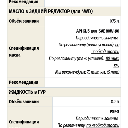
Рекомендация
МАСЛО в ЗАДНИЙ РЕДУКТОР
(для 4WD)
Объём заливки
0.75 л.
API GL-5
для
SAE 80W-90
Периодичность замены:
По регламенту (норм. условия):
по
Спецификация
необходимости
масла
По регламенту (тяж. условия):
80 тыс.
км.
Мы рекомендуем:
75 тыс. км. (5 лет)
Рекомендация
ЖИДКОСТЬ в ГУР
Объём заливки
0.9 л.
PSF-3
Периодичность замены:
Спецификация
По регламенту:
по необходимости