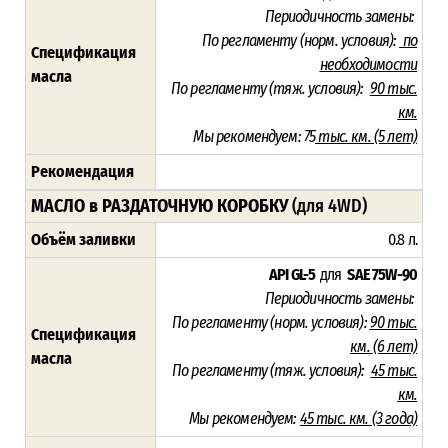
Периодичность замены:
По регламенту (норм. условия):
по
Спецификация
необходимости
масла
По регламенту (тяж. условия):
90 тыс.
км.
Мы рекомендуем: 75
тыс. км. (5 лет)
Рекомендация
МАСЛО в РАЗДАТОЧНУЮ КОРОБКУ
(для 4WD)
Объём заливки
0.8 л.
API GL-5
для
SAE 75W-90
Периодичность замены:
По регламенту (норм. условия):
90 тыс.
Спецификация
км. (6 лет)
масла
По регламенту (тяж. условия):
45 тыс.
км.
Мы рекомендуем:
45 тыс. км. (3 года)