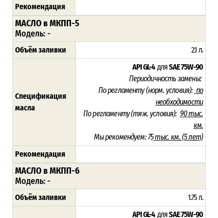
Рекомендация
МАСЛО в МКПП-5
Модель:
-
Объём заливки
2.1 л.
API GL-4
для
SAE 75W-90
Периодичность замены:
По регламенту (норм. условия):
по
Спецификация
необходимости
масла
По регламенту (тяж. условия):
90 тыс.
км.
Мы рекомендуем: 75
тыс. км. (5 лет)
Рекомендация
МАСЛО в МКПП-6
Модель:
-
Объём заливки
1.75 л.
API GL-4
для
SAE 75W-90