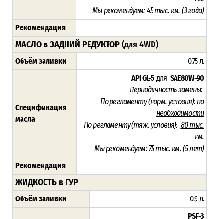
Мы рекомендуем:
45 тыс. км. (3 года)
Рекомендация
МАСЛО в ЗАДНИЙ РЕДУКТОР
(для 4WD)
Объём заливки
0.75 л.
API GL-5
для
SAE80W-90
Периодичность замены:
По регламенту (норм. условия):
по
Спецификация
необходимости
масла
По регламенту (тяж. условия):
80 тыс.
км.
Мы рекомендуем:
75 тыс. км. (5 лет)
Рекомендация
ЖИДКОСТЬ в ГУР
Объём заливки
0.9 л.
PSF-3