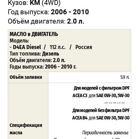
Кузов:
KM
(4WD)
Год выпуска:
2006 - 2010
Объём двигателя:
2.0 л.
МАСЛО
в ДВИГАТЕЛЬ
Модель:
-
D4EA Diesel
/ 112 л.с. / Россия
Тип топлива:
Дизель
Объём двигателя:
2.0 л.
Годы выпуска:
2006 - 2010 г.
Объём заливки
5.9 л
.
Для моделей с фильтром DPF
ACEA
C3
для
SAE 0W-30, 5W-30
-- -- -- -- --
Для моделей без фильтра DPF
ACEA B4
для
SAE 0W-30, 5W-30
Спецификация
масла
Периодичность замены: