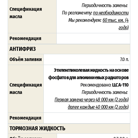
Периодичность замены:
Спецификация
По регламенту:
по необходимости
масла
Мы рекомендуем:
60 тыс. км. (4
года)
Рекомендация
АНТИФРИЗ
Объём заливки
7.0 л.
Этиленгликолевая жидкость на основе
фосфатов для алюминиевых радиаторов
Спецификация
Рекомендовано:
LLC A-110
масла
Периодичность замены:
Первая замена через 48 000 км (2 года)
далее каждые 40 000 км (2 года)
Рекомендация
ТОРМОЗНАЯ ЖИДКОСТЬ