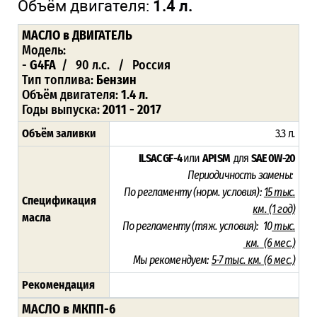
Объём двигателя:
1.4 л.
МАСЛО
в ДВИГАТЕЛЬ
Модель:
-
G4FA
/ 90 л.с. / Россия
Тип топлива:
Бензин
Объём двигателя:
1.4 л.
Годы выпуска:
2011 - 2017
Объём заливки
3.3 л
.
ILSAC GF-4
или
API SM
для
SAE 0W-20
Периодичность замены:
По регламенту (норм. условия):
15 тыс.
Спецификация
км.
(1 год)
масла
По регламенту (тяж. условия):
10
тыс.
км.
(6 мес.)
Мы рекомендуем:
5-7 тыс. км. (6 мес.)
Рекомендация
МАСЛО в МКПП-6