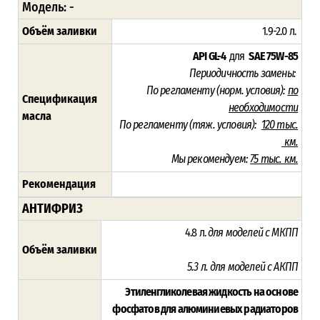
Модель: -
Объём заливки
1.9-2.0 л.
API GL-4
для
SAE 75W-85
Периодичность замены:
По регламенту (норм. условия):
по
Спецификация
необходимости
масла
По регламенту (тяж. условия):
120
тыс.
км.
Мы рекомендуем:
75 тыс. км.
Рекомендация
АНТИФРИЗ
4.8 л.
для моделей с МКПП
Объём заливки
5.3 л.
для моделей с АКПП
Этиленгликолевая жидкость на основе
фосфатов для алюминиевых радиаторов