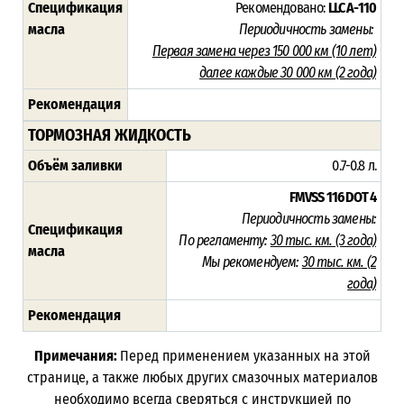
Спецификация
Рекомендовано:
LLC A-110
масла
Периодичность замены:
Первая замена через 150 000 км (10 лет)
далее каждые 30 000 км (2 года)
Рекомендация
ТОРМОЗНАЯ ЖИДКОСТЬ
Объём заливки
0.7-0.8 л.
FMVSS 116
DOT 4
Периодичность замены:
Спецификация
По регламенту:
30 тыс. км. (3 года)
масла
Мы рекомендуем:
30 тыс. км. (
2
года)
Рекомендация
Примечания:
Перед применением указанных на этой
странице, а также любых других смазочных материалов
необходимо всегда сверяться с инструкцией по