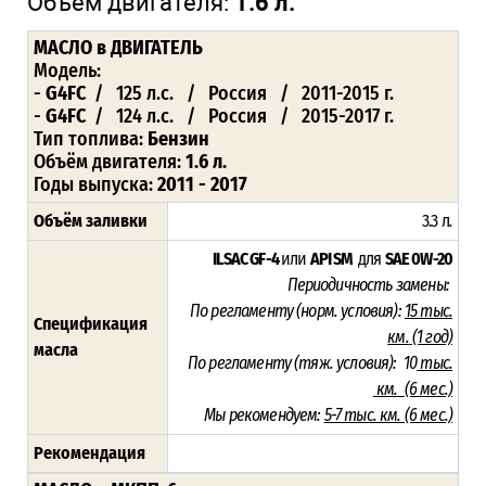
Объём двигателя:
1.6 л.
МАСЛО
в ДВИГАТЕЛЬ
Модель:
-
G4FC
/ 125 л.с. / Россия / 2011-2015 г.
-
G4FC
/ 124 л.с. / Россия / 2015-2017 г.
Тип топлива:
Бензин
Объём двигателя:
1.6 л.
Годы выпуска:
2011 - 2017
Объём заливки
3.3 л
.
ILSAC GF-4
или
API SM
для
SAE 0W-20
Периодичность замены:
По регламенту (норм. условия):
15 тыс.
Спецификация
км.
(1 год)
масла
По регламенту (тяж. условия):
10
тыс.
км.
(6 мес.)
Мы рекомендуем:
5-7 тыс. км. (6 мес.)
Рекомендация