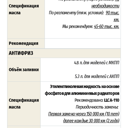
Спецификация
необходимости
масла
По регламенту (тяж. условия):
90 тыс.
км.
Мы рекомендуем:
45-60 тыс. км.
Рекомендация
АНТИФРИЗ
4.8 л.
для моделей с МКПП
Объём заливки
5.3 л.
для моделей с АКПП
Этиленгликолевая жидкость на основе
фосфатов для алюминиевых радиаторов
Спецификация
Рекомендовано:
LLC A-110
масла
Периодичность замены:
Первая замена через 150 000 км (10 лет)
далее каждые 30 000 км (2 года)