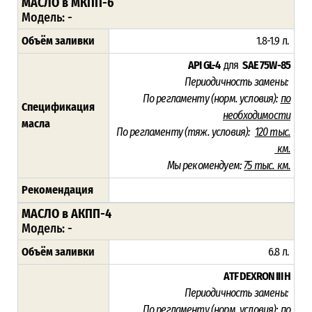
МАСЛО в МКПП-6
Модель: -
Объём заливки
1.8-1.9 л.
API GL-4
для
SAE 75W-85
Периодичность замены:
По регламенту (норм. условия):
по
Спецификация
необходимости
масла
По регламенту (тяж. условия):
120
тыс.
км.
Мы рекомендуем:
75 тыс. км.
Рекомендация
МАСЛО в АКПП-4
Модель: -
Объём заливки
6.8 л.
ATF DEXRON III H
Периодичность замены:
По регламенту (норм. условия):
по