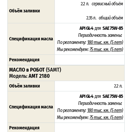
2.2 л.
сервисный
объём
Объём заливки
2.35 л.
общий
объём
API GL-4
для
SAE 75W-85
Периодичность замены:
Спецификация масла
По регламенту:
180 тыс. км. (5 лет)
Мы рекомендуем:
75 тыс. км. (5 лет)
Рекомендация
МАСЛО в РОБОТ
(5AMT)
Модель:
AMT 2180
Объём заливки
2.2 л.
API GL-4
для
SAE 75W-85
Периодичность замены:
Спецификация масла
По регламенту:
180 тыс. км. (5 лет)
Мы рекомендуем:
75 тыс. км. (5 лет)
Рекомендация