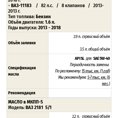
-
ВАЗ-11183
/ 82 л.с. / 8 клапанов / 2013-
2013 г.
Тип топлива:
Бензин
Объём двигателя:
1.6 л.
Годы выпуска:
2013 - 2018
2.9 л
. сервисный объём
Объём заливки
3.5 л
. общий объём
API SL
для
SAE 5W-40
Периодичность замены:
Спецификация
По регламенту:
15 тыс. км. (1 год)
масла
Мы рекомендуем:
5-7 тыс. км. (6
мес.)
Рекомендация
МАСЛО в МКПП-5
Модель:
ВАЗ 2181 5/1
2.2 л.
сервисный
объём