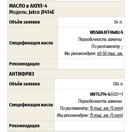
МАСЛО в АКПП-4
Модель:
Jatco JF414E
Объём заливки
5.4 л.
NISSAN ATF Matic-S
Периодичность замены:
Спецификация масла
По регламенту:
-
Мы рекомендуем:
40-50 тыс. км.
Рекомендация
АНТИФРИЗ
Объём заливки
7.84 л.
VW TL-774-G
(G12++)
Периодичность замены:
Спецификация масла
По регламенту:
75 тыс. км. (5 лет)
Мы рекомендуем:
75 тыс. км. (5 лет)
Рекомендация