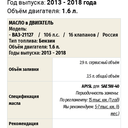
Год выпуска:
2013 - 2018 года
Объём двигателя:
1.6 л.
МАСЛО
в ДВИГАТЕЛЬ
Модель:
-
ВАЗ-21127
/ 106 л.с. / 16 клапанов / Россия
Тип топлива:
Бензин
Объём двигателя:
1.6 л.
Годы выпуска:
2013 - 2018
2.9 л
. сервисный объём
Объём заливки
3.5 л
. общий объём
API SL
для
SAE 5W-40
Периодичность замены:
Спецификация
По регламенту:
15 тыс. км. (1 год)
масла
Мы рекомендуем:
5-7 тыс. км. (6
мес.)
Рекомендация