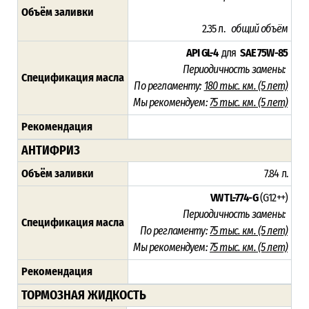
Объём заливки
2.35 л.
общий
объём
API GL-4
для
SAE 75W-85
Периодичность замены:
Спецификация масла
По регламенту:
180 тыс. км. (5 лет)
Мы рекомендуем:
75 тыс. км. (5 лет)
Рекомендация
АНТИФРИЗ
Объём заливки
7.84 л.
VW TL-774-G
(G12++)
Периодичность замены:
Спецификация масла
По регламенту:
75 тыс. км. (5 лет)
Мы рекомендуем:
75 тыс. км. (5 лет)
Рекомендация
ТОРМОЗНАЯ ЖИДКОСТЬ