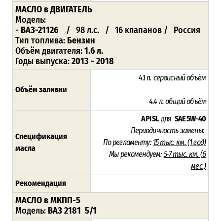
МАСЛО
в ДВИГАТЕЛЬ
Модель:
-
ВАЗ-21126
/ 98 л.с. / 16 клапанов / Россия
Тип топлива:
Бензин
Объём двигателя:
1.6 л.
Годы выпуска:
2013 - 2018
4.1 л
.
сервисный объём
Объём заливки
4.4 л
. общий
объём
API SL
для
SAE 5W-40
Периодичность замены:
Спецификация
По регламенту:
15 тыс. км. (1 год)
масла
Мы рекомендуем:
5-7 тыс. км. (6
мес.)
Рекомендация
МАСЛО в МКПП-5
Модель:
ВАЗ 2181 5/1