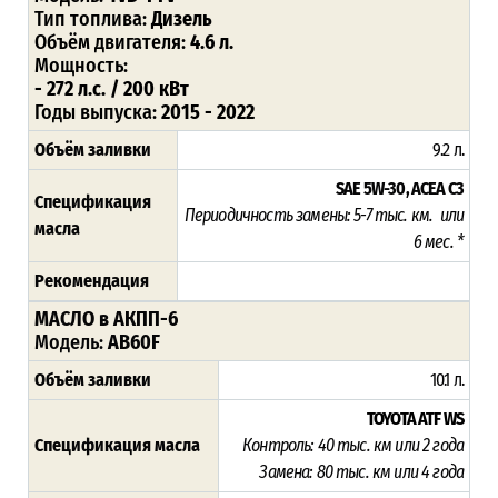
Тип топлива:
Дизель
Объём двигателя:
4.6 л.
Мощность:
- 272 л.с. / 200 кВт
Годы выпуска:
2015 - 2022
Объём заливки
9.2 л.
SAE 5W-30, ACEA C3
Спецификация
Периодичность замены: 5-7 тыс. км. или
масла
6 мес. *
Рекомендация
МАСЛО в АКПП-6
Модель:
AB60F
Объём заливки
10.1 л.
TOYOTA ATF WS
Спецификация масла
Контроль: 40 тыс. км или 2 года
Замена: 80 тыс. км или 4 года