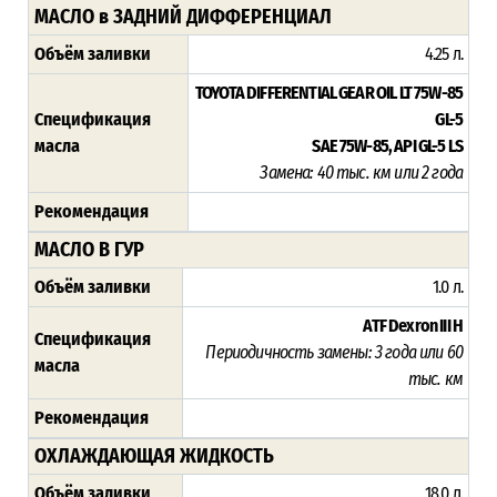
МАСЛО в ЗАДНИЙ ДИФФЕРЕНЦИАЛ
Объём заливки
4.25 л.
TOYOTA DIFFERENTIAL GEAR OIL LT 75W-85
Спецификация
GL-5
масла
SAE 75W-85, API GL-5 LS
Замена: 40 тыс. км или 2 года
Рекомендация
МАСЛО В ГУР
Объём заливки
1.0 л.
ATF Dexron III H
Спецификация
Периодичность замены: 3 года или 60
масла
тыс. км
Рекомендация
ОХЛАЖДАЮЩАЯ ЖИДКОСТЬ
Объём заливки
18.0 л.