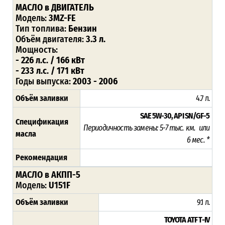
МАСЛО в ДВИГАТЕЛЬ
Модель:
3MZ-FE
Тип топлива:
Бензин
Объём двигателя:
3.3 л.
Мощность:
- 226 л.с. / 166 кВт
- 233 л.с. / 171 кВт
Годы выпуска:
2003 - 2006
Объём заливки
4.7 л.
SAE 5W-30, API SN/GF-5
Спецификация
Периодичность замены: 5-7 тыс. км. или
масла
6 мес. *
Рекомендация
МАСЛО в АКПП-5
Модель:
U151F
Объём заливки
9.1 л.
TOYOTA ATF T-IV