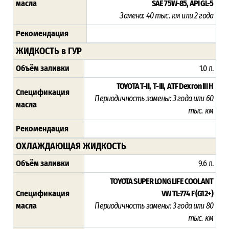
масла
SAE 75W-85, API GL-5
Замена: 40 тыс. км или 2 года
Рекомендация
ЖИДКОСТЬ в ГУР
Объём заливки
1.0 л.
TOYOTA T-II,
T-III, ATF Dexron III H
Спецификация
Периодичность замены: 3 года или 60
масла
тыс. км
Рекомендация
ОХЛАЖДАЮЩАЯ ЖИДКОСТЬ
Объём заливки
9.6 л.
TOYOTA SUPER LONG LIFE COOLANT
Спецификация
VW TL-774 F (G12+)
масла
Периодичность замены: 3 года или 80
тыс. км