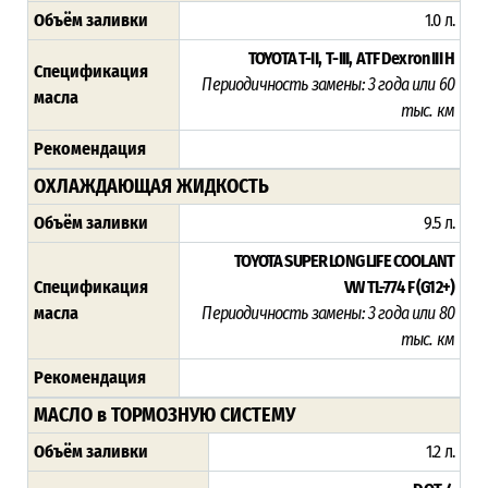
Объём заливки
1.0 л.
TOYOTA T-II,
T-III, ATF Dexron III H
Спецификация
Периодичность замены: 3 года или 60
масла
тыс. км
Рекомендация
ОХЛАЖДАЮЩАЯ ЖИДКОСТЬ
Объём заливки
9.5 л.
TOYOTA SUPER LONG LIFE COOLANT
Спецификация
VW TL-774 F (G12+)
масла
Периодичность замены: 3 года или 80
тыс. км
Рекомендация
МАСЛО в ТОРМОЗНУЮ СИСТЕМУ
Объём заливки
1.2 л.