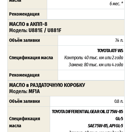
масла
6 мес. *
Рекомендация
МАСЛО в АКПП-8
Модель:
U881E / U881F
Объём заливки
7.4 л.
TOYOTA ATF WS
Спецификация масла
Контроль: 40 тыс. км или 2 года
Замена: 80 тыс. км или 4 года
Рекомендация
МАСЛО в РАЗДАТОЧНУЮ КОРОБКУ
Модель:
MF1A
Объём заливки
0.8 л.
TOYOTA DIFFERENTIAL GEAR OIL LT 75W-85
Спецификация
GL-5
масла
SAE 75W-85, API GL-5