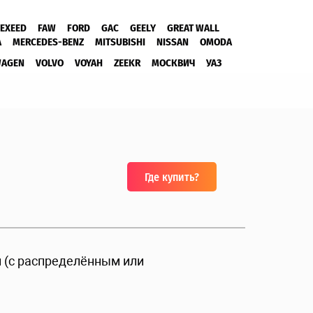
EXEED
FAW
FORD
GAC
GEELY
GREAT WALL
A
MERCEDES-BENZ
MITSUBISHI
NISSAN
OMODA
WAGEN
VOLVO
VOYAH
ZEEKR
МОСКВИЧ
УАЗ
Где купить?
й (с распределённым или