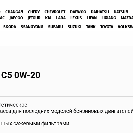
D
CHANGAN
CHERY
CHEVROLET
DAEWOO
DAIHATSU
DATSUN
JAC
JAECOO
JETOUR
KIA
LADA
LEXUS
LIFAN
LIXIANG
MAZD
SKODA
SSANGYONG
SUBARU
SUZUKI
TANK
TOYOTA
VOLKS
 C5 0W-20
тетическое
ласса для последних моделей бензиновых двигателе
анных сажевыми фильтрами