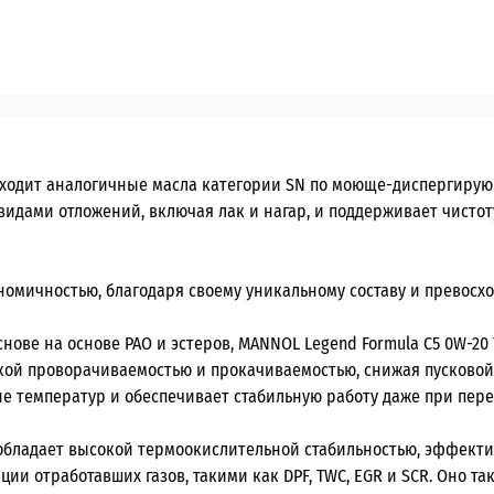
осходит аналогичные масла категории SN по моюще-диспергиру
видами отложений, включая лак и нагар, и поддерживает чистот
ономичностью, благодаря своему уникальному составу и прево
нове на основе PAO и эстеров, MANNOL Legend Formula C5 0W-20 
ой проворачиваемостью и прокачиваемостью, снижая пусковой и
е температур и обеспечивает стабильную работу даже при пере
е обладает высокой термоокислительной стабильностью, эффект
ии отработавших газов, такими как DPF, TWC, EGR и SCR. Оно т