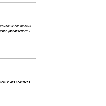
батывание блокировки
ысило управляемость
ностью для водителя
.