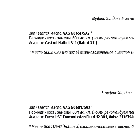
Муфта Халдекс 6-го по
Заливается масло:
VAG G065175A2
*
Периодичность замены: 60 тыс. км.
(но мы рекомендуем со
Аналоги:
Castrol Halbot 311 (Habot 311)
* Масло
G065175A2 (Haldex 6)
взаимозаменяемое c маслом
G
В муфте Халдекс 
Заливается масло:
VAG G060175A2
*
Периодичность замены: 60 тыс. км.
(но мы рекомендуем мен
Аналоги:
Fuchs LSC Transmission Fluid 12-301, Volvo 313679
* Масло G060175A2 (Haldex 5) взаимозаменяемое c маслом G0