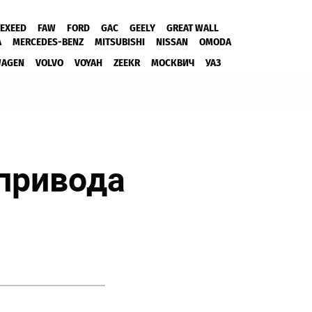
EXEED
FAW
FORD
GAC
GEELY
GREAT WALL
A
MERCEDES-BENZ
MITSUBISHI
NISSAN
OMODA
WAGEN
VOLVO
VOYAH
ZEEKR
МОСКВИЧ
УАЗ
привода