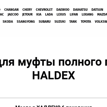
D
CHANGAN
CHERY
CHEVROLET
DAEWOO
DAIHATSU
DATSUN
JAC
JAECOO
JETOUR
KIA
LADA
LEXUS
LIFAN
LIXIANG
MAZD
SKODA
SSANGYONG
SUBARU
SUZUKI
TANK
TOYOTA
VOLKS
для муфты полного 
HALDEX