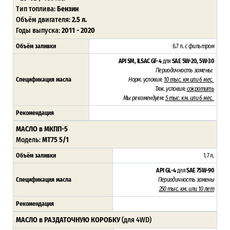
Тип топлива:
Бензин
Объём двигателя:
2.5 л.
Годы выпуска:
2011 - 2020
Объём заливки
6.7 л.
с фильтром
API SM, ILSAC GF-4
для
SAE 5W-20, 5W-30
Периодичность замены:
Спецификация масла
Норм. условия:
10 тыс. км или 6 мес.
Тяж. условия:
сократить
Мы рекомендуем:
5 тыс. км. или 6 мес.
Рекомендация
МАСЛО в МКПП-5
Модель:
MT75 5/1
Объём заливки
1.7 л.
API GL-4
для
SAE 75W-90
Спецификация масла
Периодичность замены
250 тыс. км. или 10
лет
Рекомендация
МАСЛО в РАЗДАТОЧНУЮ КОРОБКУ
(для 4WD)