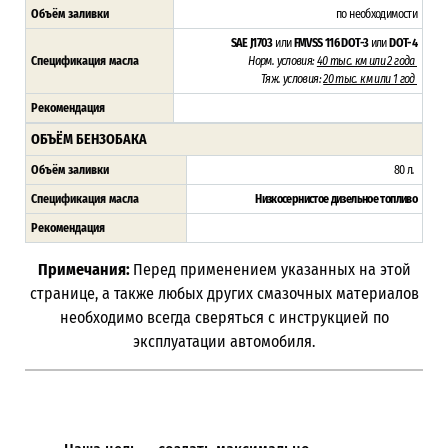
Объём заливки
по необходимости
SAE J1703
или
FMVSS 116
DOT-3
или
DOT-4
Спецификация масла
Норм. условия:
40 тыс. км или 2 года
Тяж. условия:
20 тыс. км или 1 год
Рекомендация
ОБЪЁМ БЕНЗОБАКА
Объём заливки
80 л
.
Спецификация масла
Низкосернистое дизельное топливо
Рекомендация
Примечания:
Перед применением указанных на этой
странице, а также любых других смазочных материалов
необходимо всегда сверяться с инструкцией по
эксплуатации автомобиля.