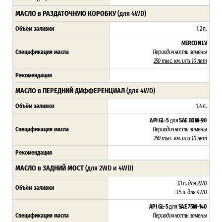
МАСЛО в РАЗДАТОЧНУЮ КОРОБКУ
(для 4WD)
Объём заливки
1.2 л.
MERCON LV
Спецификация масла
Периодичность замены
250 тыс. км. или 10 лет
Рекомендация
МАСЛО в ПЕРЕДНИЙ ДИФФЕРЕНЦИАЛ
(для 4WD)
Объём заливки
1.4 л.
API GL-5
для
SAE 80W-90
Спецификация масла
Периодичность замены
250 тыс. км. или 10 лет
Рекомендация
МАСЛО в ЗАДНИЙ МОСТ
(для 2WD и 4WD)
3.1 л.
для 2WD
Объём заливки
3.5 л.
для 4WD
API GL-5
для
SAE 75W-140
Спецификация масла
Периодичность замены