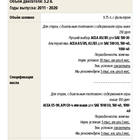
Объём двигателя:
3.2 л.
Годы выпуска:
2011 - 2020
Объём заливки
9.75 л.
с фильтром
Для стран, с дизельным топливом с содержанием серы ниже
350 ppm
Лучший выбор:
ACEA A5/B5
для
SAE 5W-30
Альтернатива:
ACEA A5/B5, A3/B3
для
SAE 5W-30,
5W-40,
10W-40
Периодичность замены:
Норм. условия:
10 тыс. км или 6 мес.
Тяж. условия:
сократить
Мы рекомендуем:
5 тыс. км. или 6 мес.
Спецификация
масла
- - - - - - - - - - - - - - - - - - - - -
Для стран, с дизельным топливом с содержанием серы
выше 350 ppm
ACEA E5-99, API CH-4 или выше
для
SAE 10W-30,
5W-40, 10W-
40
Периодичность замены:
Норм. условия:
5 тыс. км или 3 мес.
Тяж. условия:
сократить
Мы рекомендуем:
5 тыс. км. или 3 мес.