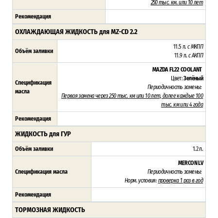
250 тыс. км. или 10 лет
Рекомендация
ОХЛАЖДАЮЩАЯ ЖИДКОСТЬ
для MZ-CD 2.2
11.5 л.
с МКПП
Объём заливки
11.9 л.
с АКПП
MAZDA FL22 COOLANT
Цвет:
Зелёный
Спецификация
Периодичность замены:
масла
Первая замена через 250 тыс. км или 10 лет, далее каждые 100
тыс. км или 4 года
Рекомендация
ЖИДКОСТЬ для ГУР
Объём заливки
1.2 л.
MERCON LV
Спецификация масла
Периодичность замены:
Норм. условия:
проверка 1 раз в год
Рекомендация
ТОРМОЗНАЯ ЖИДКОСТЬ