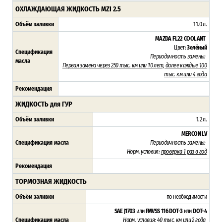
ОХЛАЖДАЮЩАЯ ЖИДКОСТЬ
MZI 2.5
Объём заливки
11.0 л.
MAZDA FL22 COOLANT
Цвет:
Зелёный
Спецификация
Периодичность замены:
масла
Первая замена через 250 тыс. км или 10 лет, далее каждые 100
тыс. км или 4 года
Рекомендация
ЖИДКОСТЬ для ГУР
Объём заливки
1.2 л.
MERCON LV
Спецификация масла
Периодичность замены:
Норм. условия:
проверка 1 раз в год
Рекомендация
ТОРМОЗНАЯ ЖИДКОСТЬ
Объём заливки
по необходимости
SAE J1703
или
FMVSS 116
DOT-3
или
DOT-4
Спецификация масла
Норм. условия:
40 тыс. км или 2 года