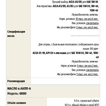
Лучший выбор:
ACEA A5/B5
для
SAE 5W-30
Альтернатива:
ACEA A5/B5, A3/B3
для
SAE 5W-30,
5W-40,
10W-40
Периодичность замены:
Норм. условия:
10 тыс. км или 6 мес.
Тяж. условия:
сократить
Мы рекомендуем:
5 тыс. км. или 6 мес.
Спецификация
масла
- - - - - - - - - - - - - - - - - - - - -
Для стран, с дизельным топливом с содержанием серы
выше 350 ppm
ACEA E5-99, API CH-4 или выше
для
SAE 10W-30,
5W-40, 10W-
40
Периодичность замены:
Норм. условия:
5 тыс. км или 3 мес.
Тяж. условия:
сократить
Мы рекомендуем:
5 тыс. км. или 3 мес.
Рекомендация
МАСЛО в АКПП-6
Модель:
6R80
9.0 л.
сервисный объём
Объём заливки
10.5 л.
общий объём в сухой КПП