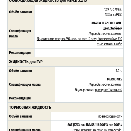
ОХЛАЖДАЮЩАЯ ЖИДКОСТЬ для
MZ-CD 3.2 I5
12.9 л.
с МКПП
Объём заливки
13.3 л.
с АКПП
MAZDA FL22 COOLANT
Цвет:
Зелёный
Спецификация
Периодичность замены:
масла
Первая замена через 250 тыс. км или 10 лет, далее каждые 100
тыс. км или 4 года
Рекомендация
ЖИДКОСТЬ для ГУР
Объём заливки
1.2 л.
MERCON LV
Спецификация масла
Периодичность замены:
Норм. условия:
проверка 1 раз в год
Рекомендация
ТОРМОЗНАЯ ЖИДКОСТЬ
Объём заливки
по необходимости
SAE J1703
или
FMVSS 116
DOT-3
или
DOT-4
Спецификация масла
Норм. условия:
40 тыс. км или 2 года