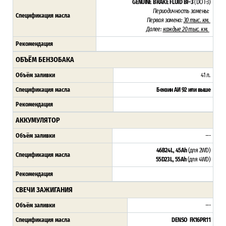
GENUINE BRAKE FLUID BF-3
(DOT-3)
Периодичность замены:
Спецификация масла
Первая замена:
30 тыс. км.
Далее:
каждые 20 тыс. км.
Рекомендация
ОБЪЁМ БЕНЗОБАКА
Объём заливки
41 л
.
Спецификация масла
Бензин АИ 92 или выше
Рекомендация
АККУМУЛЯТОР
Объём заливки
---
46B24L, 45Ah
(для 2WD)
Спецификация масла
55D23L, 55Ah
(для 4WD)
Рекомендация
СВЕЧИ ЗАЖИГАНИЯ
Объём заливки
---
Спецификация масла
DENSO FK16PR11