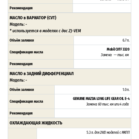
Рекомендация
МАСЛО в ВАРИАТОР (CVT)
Модель: -
* используется в моделях с двс ZJ-VEM
Объём заливки
6.7 л.
Mobil CVTF 3320
Спецификация масла
Замена: --- тыс. км
Рекомендация
МАСЛО в ЗАДНИЙ ДИФФЕРЕНЦИАЛ
Модель: -
Объём заливки
1.0 л.
GENUINE MAZDA LONG LIFE GEAR OIL E-4
Спецификация масла
Замена: 60 тыс. км или 4 года
Рекомендация
ОХЛАЖДАЮЩАЯ ЖИДКОСТЬ
5.3 л.
для 2WD моделей с МКПП