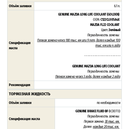
Объём заливки
6.1 л.
GENUINE MAZDA LONG LIFE COOLANT (GOLDEN)
OEM:
C122CL005A4X
MAZDA FL22 COOLANT
Цвет
: Зелёный
Периодичность замены:
Первая замена через 180 тыс. км или 9 лет, далее каждые 100
Спецификация
тыс. км или 4 года
масла
- - - - - - - - - - - - - - - - - - - - - -
GENUINE MAZDA LONG LIFE COOLANT
Периодичность замены:
Первая замена через 3 года,
далее каждые 2 года
Рекомендация
ТОРМОЗНАЯ ЖИДКОСТЬ
Объём заливки
по необходимости
GENUINE BRAKE FLUID BF-3
(DOT-3)
Периодичность замены:
Спецификация масла
Первая замена:
30 тыс. км.
Далее:
каждые 20 тыс. км.