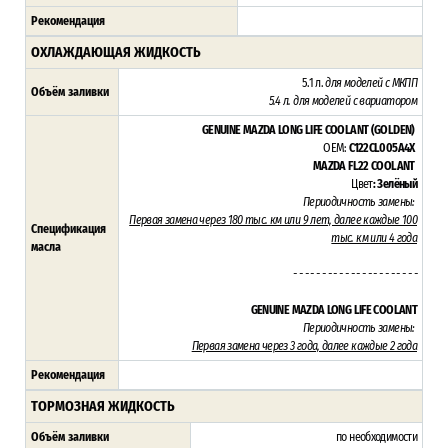
Рекомендация
ОХЛАЖДАЮЩАЯ ЖИДКОСТЬ
5.1 л.
для моделей с МКПП
Объём заливки
5.4 л. для моделей с вариатором
GENUINE MAZDA LONG LIFE COOLANT (GOLDEN)
OEM:
C122CL005A4X
MAZDA FL22 COOLANT
Цвет
: Зелёный
Периодичность замены:
Первая замена через 180 тыс. км или 9 лет, далее каждые 100
Спецификация
тыс. км или 4 года
масла
- - - - - - - - - - - - - - - - - - - - - -
GENUINE MAZDA LONG LIFE COOLANT
Периодичность замены:
Первая замена через 3 года,
далее каждые 2 года
Рекомендация
ТОРМОЗНАЯ ЖИДКОСТЬ
Объём заливки
по необходимости