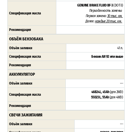
GENUINE BRAKE FLUID BF-3
(DOT-3)
Периодичность замены:
Спецификация масла
Первая замена:
30 тыс. км.
Далее:
каждые 20 тыс. км.
Рекомендация
ОБЪЁМ БЕНЗОБАКА
Объём заливки
41 л
.
Спецификация масла
Бензин АИ 92 или выше
Рекомендация
АККУМУЛЯТОР
Объём заливки
---
46B24L, 45Ah
(для 2WD)
Спецификация масла
55D23L, 55Ah
(для 4WD)
Рекомендация
СВЕЧИ ЗАЖИГАНИЯ
Объём заливки
---