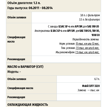
Объём двигателя:
1.3 л.
Годы выпуска:
06.2011 - 08.2014
3.8 л.
с фильтром
Объём заливки
3.5 л.
без фильтра
С завода:
ILSAC GF-4
или
API SM
для
SAE 0W-20
Альтернатива:
ILSAC GF-4
или
API SM
для
SAE 5W-20, 5W-30,
10W-30
Спецификация
Периодичность замены:
масла
Норм. условия:
15 тыс. км или 12 мес.
Тяж. условия:
7.5 тыс. км или 6 мес.
Мы рекомендуем:
7.5 тыс. км. или 6 мес.
Рекомендация
МАСЛО в ВАРИАТОР (CVT)
Модель: -
Объём заливки
6.7 л.
Mobil CVTF 3320
Спецификация масла
Замена: --- тыс. км
Рекомендация
ОХЛАЖДАЮЩАЯ ЖИДКОСТЬ