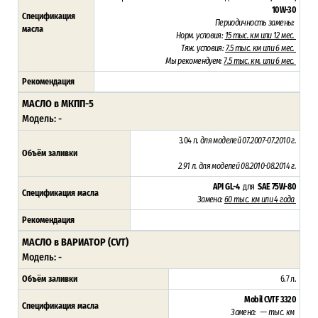
10W-30
Спецификация
Периодичность замены:
масла
Норм. условия:
15 тыс. км или 12 мес.
Тяж. условия:
7.5 тыс. км или 6 мес.
Мы рекомендуем:
7.5 тыс. км. или 6 мес.
Рекомендация
МАСЛО в МКПП-5
Модель: -
3.04 л.
для моделей 07.2007-07.2010 г.
Объём заливки
2.91 л. для моделей 08.2010-08.2014 г.
API GL-4
для
SAE 75W-80
Спецификация масла
Замена:
60 тыс. км или 4 года
Рекомендация
МАСЛО в ВАРИАТОР (CVT)
Модель: -
Объём заливки
6.7 л.
Mobil CVTF 3320
Спецификация масла
Замена: --- тыс. км