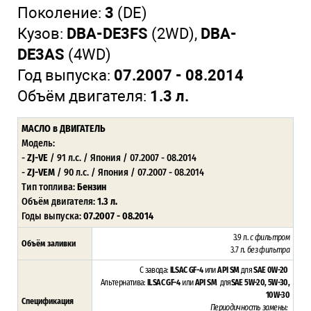
Поколение:
3
(DE)
Кузов:
DBA-DE3FS
(2WD),
DBA-
DE3AS
(4WD)
Год выпуска:
07.2007 - 08.2014
Объём двигателя:
1.3 л.
МАСЛО в ДВИГАТЕЛЬ
Модель:
-
ZJ-VE
/ 91 л.с. / Япония / 07.2007 - 08.2014
-
ZJ-VEM
/ 90 л.с. / Япония / 07.2007 - 08.2014
Тип топлива:
Бензин
Объём двигателя:
1.3 л.
Годы выпуска:
07.2007 - 08.2014
3.9 л.
с фильтром
Объём заливки
3.7 л.
без фильтра
С завода:
ILSAC GF-4
или
API SM
для
SAE 0W-20
Альтернатива:
ILSAC GF-4
или
API SM
для
SAE 5W-20, 5W-30,
10W-30
Спецификация
Периодичность замены: