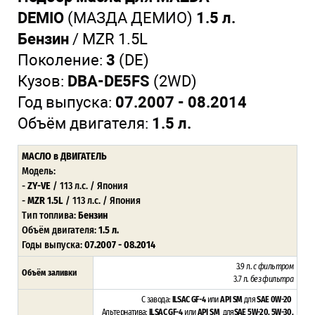
DEMIO
(МАЗДА ДЕМИО)
1.5 л.
Бензин
/
MZR 1.5L
Поколение:
3
(DE)
Кузов:
DBA-DE5FS
(2WD)
Год выпуска:
07.2007 - 08.2014
Объём двигателя:
1.5 л.
МАСЛО в ДВИГАТЕЛЬ
Модель:
-
ZY-VE
/ 113 л.с. / Япония
-
MZR 1.5L
/ 113 л.с. / Япония
Тип топлива:
Бензин
Объём двигателя:
1.5 л.
Годы выпуска:
07.2007 - 08.2014
3.9 л.
с фильтром
Объём заливки
3.7 л.
без фильтра
С завода:
ILSAC GF-4
или
API SM
для
SAE 0W-20
Альтернатива:
ILSAC GF-4
или
API SM
для
SAE 5W-20, 5W-30,