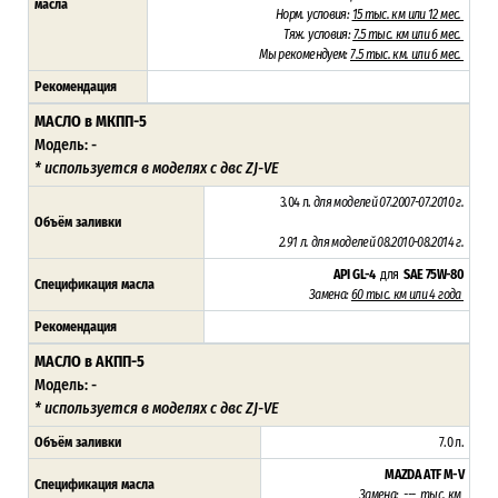
масла
Норм. условия:
15 тыс. км или 12 мес.
Тяж. условия:
7.5 тыс. км или 6 мес.
Мы рекомендуем:
7.5 тыс. км. или 6 мес.
Рекомендация
МАСЛО в МКПП-5
Модель: -
* используется в моделях с двс ZJ-VE
3.04 л.
для моделей 07.2007-07.2010 г.
Объём заливки
2.91 л. для моделей 08.2010-08.2014 г.
API GL-4
для
SAE 75W-80
Спецификация масла
Замена:
60 тыс. км или 4 года
Рекомендация
МАСЛО в АКПП-5
Модель: -
* используется в моделях с двс ZJ-VE
Объём заливки
7.0 л.
MAZDA ATF M-V
Спецификация масла
Замена: --- тыс. км