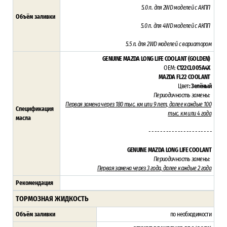
5.0 л. для 2WD моделей с АКПП
Объём заливки
5.0 л. для 4WD моделей с АКПП
5.5 л. для 2WD моделей с вариатором
GENUINE MAZDA LONG LIFE COOLANT (GOLDEN)
OEM:
C122CL005A4X
MAZDA FL22 COOLANT
Цвет
: Зелёный
Периодичность замены:
Первая замена через 180 тыс. км или 9 лет, далее каждые 100
Спецификация
тыс. км или 4 года
масла
- - - - - - - - - - - - - - - - - - - - - -
GENUINE MAZDA LONG LIFE COOLANT
Периодичность замены:
Первая замена через 3 года,
далее каждые 2 года
Рекомендация
ТОРМОЗНАЯ ЖИДКОСТЬ
Объём заливки
по необходимости