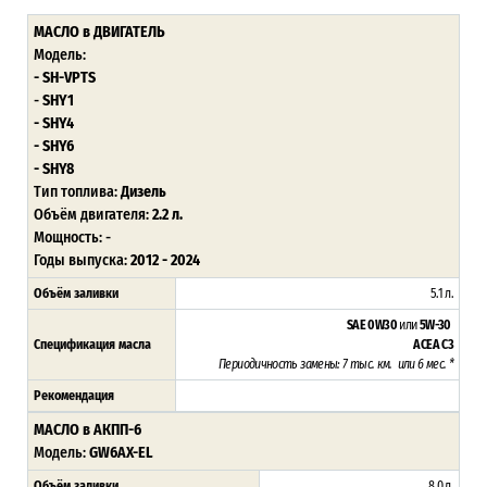
МАСЛО в ДВИГАТЕЛЬ
Модель:
- SH-VPTS
-
SHY1
- SHY4
- SHY6
- SHY8
Тип топлива:
Дизель
Объём двигателя:
2.2 л.
Мощность: -
Годы выпуска:
2012 - 2024
Объём заливки
5.1 л.
SAE 0W30
или
5W-30
Спецификация масла
ACEA C3
Периодичность замены: 7 тыс. км. или 6 мес. *
Рекомендация
МАСЛО в АКПП-6
Модель:
GW6AX-EL
Объём заливки
8.0 л.