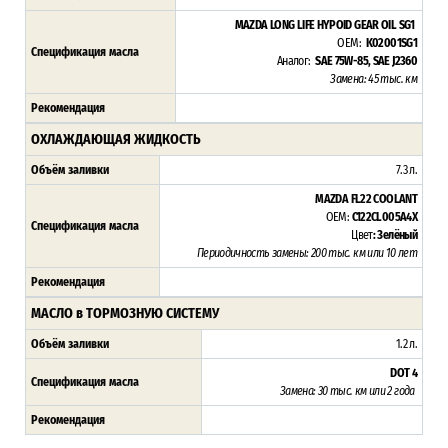
MAZDA LONG LIFE HYPOID GEAR OIL SG1
OEM:
K02001SG1
Спецификация масла
Аналог:
SAE 75W-85, SAE J2360
Замена: 45 тыс. км
Рекомендация
ОХЛАЖДАЮЩАЯ ЖИДКОСТЬ
Объём заливки
7.3 л.
MAZDA FL22 COOLANT
OEM:
C122CL005A4X
Спецификация масла
Цвет
: Зелёный
Периодичность замены: 200 тыс. км или 10 лет
Рекомендация
МАСЛО в ТОРМОЗНУЮ СИСТЕМУ
Объём заливки
1.2 л.
DOT 4
Спецификация масла
Замена: 30 тыс. км или 2 года
Рекомендация