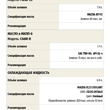
Объём заливки
7.8 л.
MAZDA ATF FZ
Спецификация масла
Замена: 60 тыс. км
Рекомендация
МАСЛО в МКПП-6
Модель:
C66M-R
Объём заливки
1.7 л.
SAE 75W-80, API GL-4
Спецификация масла
Замена: 75 тыс. км или 4 года
Рекомендация
ОХЛАЖДАЮЩАЯ ЖИДКОСТЬ
Объём заливки
6.9 л.
MAZDA FL22 COOLANT
OEM:
C122CL005A4X
Спецификация масла
Цвет
: Зелёный
Периодичность замены: 200 тыс. км или 10 лет
Рекомендация