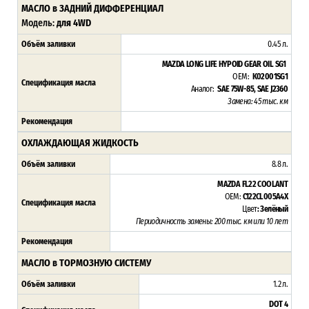
МАСЛО в ЗАДНИЙ ДИФФЕРЕНЦИАЛ
Модель:
для 4WD
Объём заливки
0.45 л.
MAZDA LONG LIFE HYPOID GEAR OIL SG1
OEM:
K02001SG1
Спецификация масла
Аналог:
SAE 75W-85, SAE J2360
Замена: 45 тыс. км
Рекомендация
ОХЛАЖДАЮЩАЯ ЖИДКОСТЬ
Объём заливки
8.8 л.
MAZDA FL22 COOLANT
OEM:
C122CL005A4X
Спецификация масла
Цвет
: Зелёный
Периодичность замены: 200 тыс. км или 10 лет
Рекомендация
МАСЛО в ТОРМОЗНУЮ СИСТЕМУ
Объём заливки
1.2 л.
DOT 4