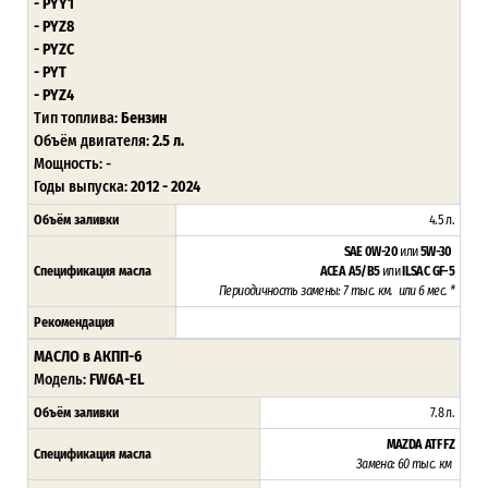
- PYY1
- PYZ8
- PYZC
- PYT
- PYZ4
Тип топлива:
Бензин
Объём двигателя:
2.5 л.
Мощность: -
Годы выпуска:
2012 - 2024
Объём заливки
4.5 л.
SAE 0W-20
или
5W-30
Спецификация масла
ACEA A5/B5
или
ILSAC GF-5
Периодичность замены: 7 тыс. км. или 6 мес. *
Рекомендация
МАСЛО в АКПП-6
Модель:
FW6A-EL
Объём заливки
7.8 л.
MAZDA ATF FZ
Спецификация масла
Замена: 60 тыс. км