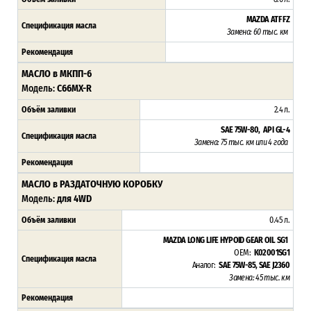
MAZDA ATF FZ
Спецификация масла
Замена: 60 тыс. км
Рекомендация
МАСЛО в МКПП-6
Модель:
C66MX-R
Объём заливки
2.4 л.
SAE 75W-80, API GL-4
Спецификация масла
Замена: 75 тыс. км или 4 года
Рекомендация
МАСЛО в РАЗДАТОЧНУЮ КОРОБКУ
Модель:
для 4WD
Объём заливки
0.45 л.
MAZDA LONG LIFE HYPOID GEAR OIL SG1
OEM:
K02001SG1
Спецификация масла
Аналог:
SAE 75W-85, SAE J2360
Замена: 45 тыс. км
Рекомендация