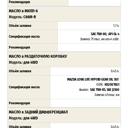
Рекомендация
МАСЛО в МКПП-6
Модель:
C66M-R
Объём заливки
1.7 л.
SAE 75W-80, API GL-4
Спецификация масла
Замена: 75 тыс. км или 4 года
Рекомендация
МАСЛО в РАЗДАТОЧНУЮ КОРОБКУ
Модель:
для 4WD
Объём заливки
0.45 л.
MAZDA LONG LIFE HYPOID GEAR OIL SG1
OEM:
K02001SG1
Спецификация масла
Аналог:
SAE 75W-85, SAE J2360
Замена: 45 тыс. км
Рекомендация
МАСЛО в ЗАДНИЙ ДИФФЕРЕНЦИАЛ
Модель:
для 4WD
Объём заливки
0.45 л.