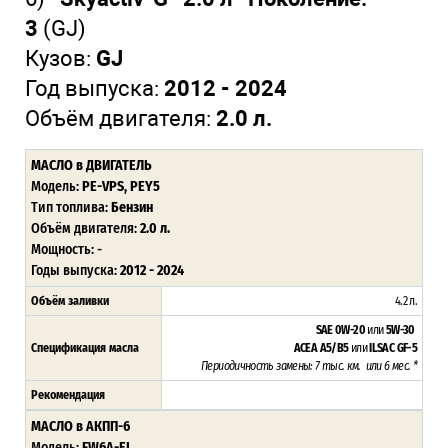
3
(GJ)
Кузов:
GJ
Год выпуска:
2012 - 2024
Объём двигателя:
2.0 л.
МАСЛО в ДВИГАТЕЛЬ
Модель:
PE-VPS, PEY5
Тип топлива:
Бензин
Объём двигателя:
2.0 л.
Мощность: -
Годы выпуска:
2012 - 2024
Объём заливки
4.2 л.
SAE 0W-20
или
5W-30
Спецификация масла
ACEA A5/B5
или
ILSAC GF-5
Периодичность замены: 7 тыс. км. или 6 мес. *
Рекомендация
МАСЛО в АКПП-6
Модель:
FW6A-EL