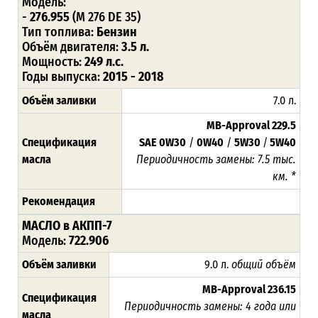
Модель:
-
276.955
(M 276 DE 35)
Тип топлива:
Бензин
Объём двигателя:
3.5 л.
Мощность:
249 л.с.
Годы выпуска:
2015 - 2018
Объём заливки
7.0 л.
MB-Approval 229.5
Спецификация
SAE 0W30
/
0W40
/
5W30
/
5W40
масла
Периодичность замены:
7.
5 тыс.
км. *
Рекомендация
МАСЛО в АКПП-7
Модель:
722.906
Объём заливки
9.0 л.
общий объём
MB-Approval 236.15
Спецификация
Периодичность замены: 4 года или
масла