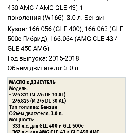
450 AMG / AMG GLE 43)
1
поколения
(W166)
3.0 л. Бензин
Кузов:
166.056
(GLE 400),
166.063
(GLE
500e Гибрид),
166.064
(AMG GLE 43 /
GLE 450 AMG)
Год выпуска:
2015-2018
Объём двигателя:
3.0 л.
МАСЛО в ДВИГАТЕЛЬ
Модель:
-
276.821
(M 276 DE 30 AL)
-
276.825
(M 276 DE 30 AL)
Тип топлива:
Бензин
Объём двигателя:
3.0 л.
Мощность:
-
333 л.с.
для
GLE 400
и
GLE 500e
-
367 л.с.
для
AMG GLE 43
и
GLE 450 AMG