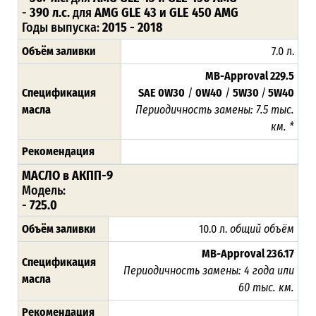
-
390 л.с.
для
AMG GLE 43 и GLE 450 AMG
Годы выпуска:
2015 - 2018
Объём заливки
7.0 л.
MB-Approval 229.5
Спецификация
SAE 0W30
/
0W40
/
5W30
/
5W40
масла
Периодичность замены:
7.
5 тыс.
км. *
Рекомендация
МАСЛО в АКПП-9
Модель:
-
725.0
Объём заливки
10.0 л.
общий объём
MB-Approval 236.17
Спецификация
Периодичность замены: 4 года или
масла
60 тыс. км.
Рекомендация