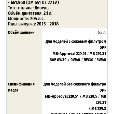
-
651.960
(OM 651 DE 22 LA)
Тип топлива:
Дизель
Объём двигателя:
2.1 л.
Мощность:
204 л.с.
Годы выпуска:
2015 - 2018
Объём заливки
6.5 л.
Для моделей с сажевым фильтром
DPF
MB-Approval 229.51
/
MB 229.31
SAE 0W30
/
0W40
/
5W30
/
5W40
- - - - - - - - - - - - - -
Спецификация
Для моделей без сажевого фильтра
масла
DPF
MB-Approval 229.51
/
MB 229.5
/
MB
229.31
/
MB 229.3