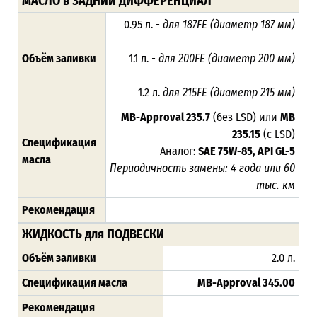
МАСЛО в ЗАДНИЙ ДИФФЕРЕНЦИАЛ
0.95 л.
- для 187FE (диаметр 187 мм)
Объём заливки
1.1 л.
- для 200FE (диаметр 200 мм)
1.2 л.
для 215FE (диаметр 215 мм)
MB-Approval 235.7
(без LSD) или
MB
235.15
(с LSD)
Спецификация
Аналог:
SAE 75W-85, API GL-5
масла
Периодичность замены: 4 года или 60
тыс. км
Рекомендация
ЖИДКОСТЬ для ПОДВЕСКИ
Объём заливки
2.0 л.
Спецификация масла
MB-Approval
345.00
Рекомендация