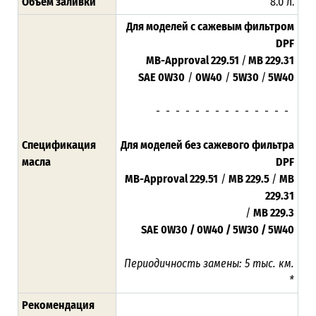
Объём заливки
8.0 л.
Для моделей с сажевым фильтром
DPF
MB-Approval 229.51
/
MB 229.31
SAE 0W30
/
0W40
/
5W30
/
5W40
- - - - - - - - - - - - - -
Спецификация
Для моделей без сажевого фильтра
масла
DPF
MB-Approval 229.51
/
MB 229.5
/
MB
229.31
/
MB 229.3
SAE 0W30 / 0W40 / 5W30 / 5W40
Периодичность замены:
5 тыс. км.
*
Рекомендация