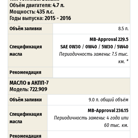
Объём двигателя:
4.7 л.
Мощность:
435 л.с.
Годы выпуска:
2015 - 2016
Объём заливки
8.5 л.
MB-Approval 229.5
Спецификация
SAE 0W30
/
0W40
/
5W30
/
5W40
масла
Периодичность замены:
7.
5 тыс.
км. *
Рекомендация
МАСЛО в АКПП-7
Модель:
722.909
Объём заливки
9.0 л.
общий объём
MB-Approval 236.15
Спецификация
Периодичность замены: 4 года или
масла
60 тыс. км.
Рекомендация