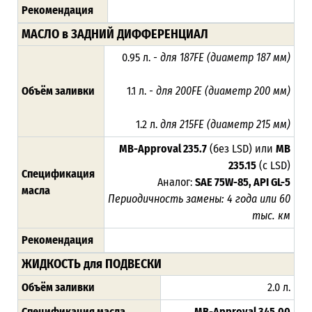
Рекомендация
МАСЛО в ЗАДНИЙ ДИФФЕРЕНЦИАЛ
0.95 л.
- для 187FE (диаметр 187 мм)
Объём заливки
1.1 л.
- для 200FE (диаметр 200 мм)
1.2 л.
для 215FE (диаметр 215 мм)
MB-Approval 235.7
(без LSD) или
MB
235.15
(с LSD)
Спецификация
Аналог:
SAE 75W-85, API GL-5
масла
Периодичность замены: 4 года или 60
тыс. км
Рекомендация
ЖИДКОСТЬ для ПОДВЕСКИ
Объём заливки
2.0 л.
Спецификация масла
MB-Approval
345.00