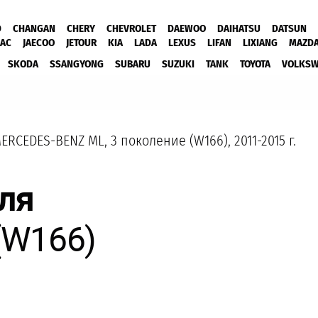
D
CHANGAN
CHERY
CHEVROLET
DAEWOO
DAIHATSU
DATSUN
JAC
JAECOO
JETOUR
KIA
LADA
LEXUS
LIFAN
LIXIANG
MAZD
SKODA
SSANGYONG
SUBARU
SUZUKI
TANK
TOYOTA
VOLKS
ERCEDES-BENZ ML, 3 поколение (W166), 2011-2015 г.
ля
(W166)