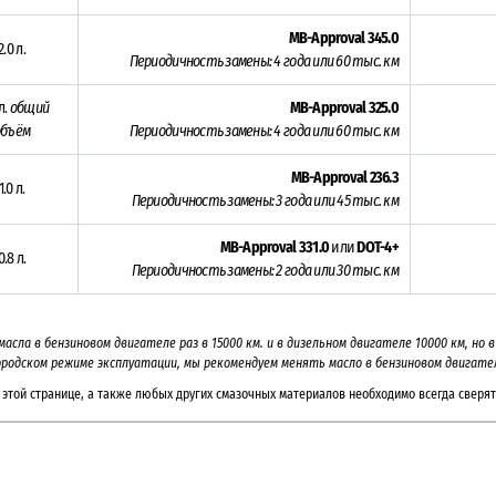
MB-Approval 345.0
2.0 л.
Периодичность замены: 4 года или 60 тыс. км
л.
общий
MB-Approval 325.0
объём
Периодичность замены: 4 года или 60 тыс. км
MB-Approval 236.3
1.0 л.
Периодичность замены: 3 года или 45 тыс. км
MB-Approval 331.0
или
DOT-4+
0.8 л.
Периодичность замены: 2 года или 30 тыс. км
масла в бензиновом двигателе раз в 15000 км. и в дизельном двигателе 10000 км, но 
одском режиме эксплуатации, мы рекомендуем менять масло в бензиновом двигателе р
этой странице, а также любых других смазочных материалов необходимо всегда сверят