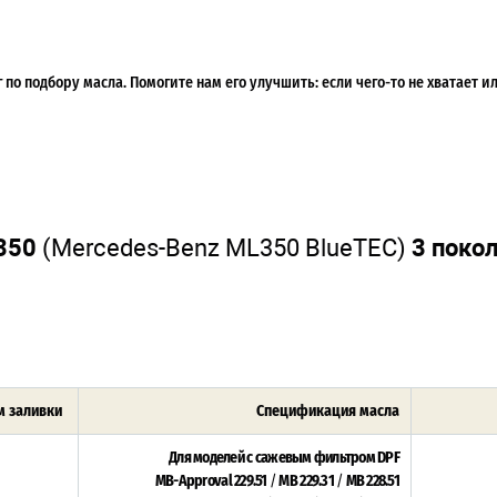
по подбору масла. Помогите нам его улучшить: если чего-то не хватает 
350
(Mercedes-Benz ML350 BlueTEC)
3 поко
 заливки
Спецификация масла
Для моделей с сажевым фильтром DPF
MB-Approval 229.51
/
MB 229.31
/
MB 228.51