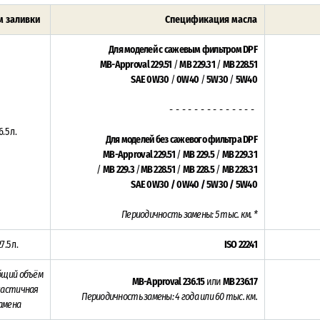
 заливки
Спецификация масла
Для моделей с сажевым фильтром DPF
MB-Approval 229.51
/
MB 229.31
/
MB 228.51
SAE 0W30
/
0W40
/
5W30
/
5W40
- - - - - - - - - - - - - -
6.5 л.
Для моделей без сажевого фильтра DPF
MB-Approval 229.51
/
MB 229.5
/
MB 229.31
/
MB 229.3
/
MB 228.51
/
MB 228.5
/
MB 228.31
SAE 0W30 / 0W40 / 5W30 / 5W40
Периодичность замены:
5 тыс. км. *
27.5 л.
ISO 22241
бщий объём
MB-Approval 236.15
или
MB 236.17
 частичная
Периодичность замены: 4 года или 60 тыс. км.
амена