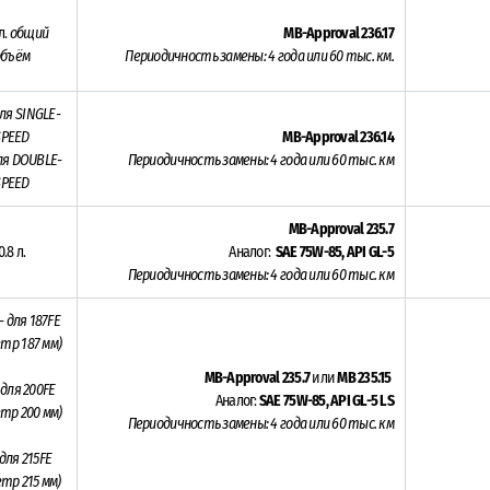
л.
общий
MB-Approval 236.17
объём
Периодичность замены: 4 года или 60 тыс. км.
ля SINGLE-
SPEED
MB-Approval 236.14
ля DOUBLE-
Периодичность замены: 4 года или 60 тыс. км
SPEED
MB-Approval
235.7
0.8 л.
Аналог:
SAE 75W-85, API GL-5
Периодичность замены: 4 года или 60 тыс. км
- для 187FE
тр 187 мм)
MB-Approval 235.7
или
MB 235.15
 для 200FE
Аналог:
SAE 75W-85, API GL-5 LS
тр 200 мм)
Периодичность замены: 4 года или 60 тыс. км
для 215FE
тр 215 мм)