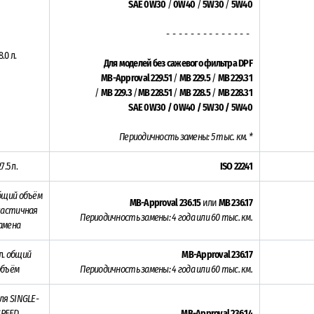
SAE 0W30
/
0W40
/
5W30
/
5W40
- - - - - - - - - - - - - -
8.0 л.
Для моделей без сажевого фильтра DPF
MB-Approval 229.51
/
MB 229.5
/
MB 229.31
/
MB 229.3
/
MB 228.51
/
MB 228.5
/
MB 228.31
SAE 0W30 / 0W40 / 5W30 / 5W40
Периодичность замены:
5 тыс. км. *
27.5 л.
ISO 22241
бщий объём
MB-Approval 236.15
или
MB 236.17
 частичная
Периодичность замены: 4 года или 60 тыс. км.
амена
л.
общий
MB-Approval 236.17
объём
Периодичность замены: 4 года или 60 тыс. км.
ля SINGLE-
SPEED
MB-Approval 236.14