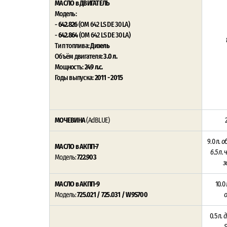
МАСЛО в ДВИГАТЕЛЬ
Модель:
-
642.826
(OM 642 LS DE 30 LA)
-
642.864
(OM 642 LS DE 30 LA)
Тип топлива:
Дизель
Объём двигателя:
3.0 л.
Мощность:
249 л.с.
Годы выпуска:
2011 - 2015
МОЧЕВИНА
(AdBLUE)
9.0 л.
о
МАСЛО в АКПП-7
6.5 л.
Модель:
722.903
з
МАСЛО в АКПП-9
10.0 
Модель:
725.021 / 725.031 / W9S700
0.5 л.
д