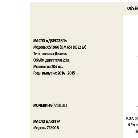
Объём
МАСЛО в ДВИГАТЕЛЬ
Модель:
651.960
(OM 651 DE 22 LA)
Тип топлива:
Дизель
Объём двигателя:
2.1 л.
Мощность:
204 л.с.
Годы выпуска:
2014 - 2015
МОЧЕВИНА
(AdBLUE)
9.0 л.
о
МАСЛО в АКПП-7
6.5 л.
Модель:
722.908
з