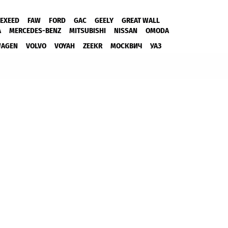
EXEED
FAW
FORD
GAC
GEELY
GREAT WALL
A
MERCEDES-BENZ
MITSUBISHI
NISSAN
OMODA
WAGEN
VOLVO
VOYAH
ZEEKR
МОСКВИЧ
УАЗ