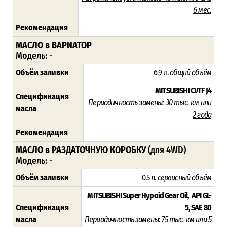
6 мес.
Рекомендация
МАСЛО в ВАРИАТОР
Модель: -
Объём заливки
6.9 л.
общий объём
MITSUBISHI CVTF J4
Спецификация
Периодичность замены:
30 тыс. км или
масла
2 года
Рекомендация
МАСЛО в РАЗДАТОЧНУЮ КОРОБКУ
(для 4WD)
Модель: -
Объём заливки
0.5 л.
сервисный объём
MITSUBISHI Super Hypoid Gear Oil, API GL-
Спецификация
5, SAE 80
масла
Периодичность замены:
75 тыс. км или 5