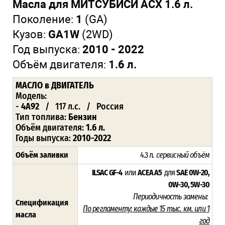
Масла для МИТСУБИСИ АСХ 1.6 л.
Поколение:
1
(GA)
Кузов:
GA1W
(2WD)
Год выпуска:
2010 - 2022
Объём двигателя:
1.6 л.
МАСЛО
в ДВИГАТЕЛЬ
Модель:
-
4A92
/ 117 л.с. / Россия
Тип топлива:
Бензин
Объём двигателя:
1.6 л.
Годы выпуска:
2010-2022
Объём заливки
4.3 л
. сервисный объём
ILSAC GF-4
или
ACEA A5
для
SAE 0W-20,
0W-30, 5W-30
Периодичность замены:
Спецификация
По регламенту:
каждые 15 тыс. км. или 1
масла
год