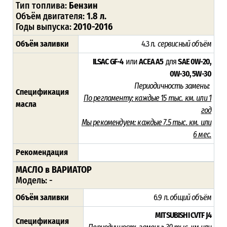
Тип топлива:
Бензин
Объём двигателя:
1.8 л.
Годы выпуска:
2010-2016
Объём заливки
4.3 л
. сервисный объём
ILSAC GF-4
или
ACEA A5
для
SAE 0W-20,
0W-30, 5W-30
Периодичность замены:
Спецификация
По регламенту:
каждые 15 тыс. км. или 1
масла
год
Мы рекомендуем:
каждые 7.5 тыс. км. или
6 мес.
Рекомендация
МАСЛО в ВАРИАТОР
Модель: -
Объём заливки
6.9 л.
общий объём
MITSUBISHI CVTF J4
Спецификация