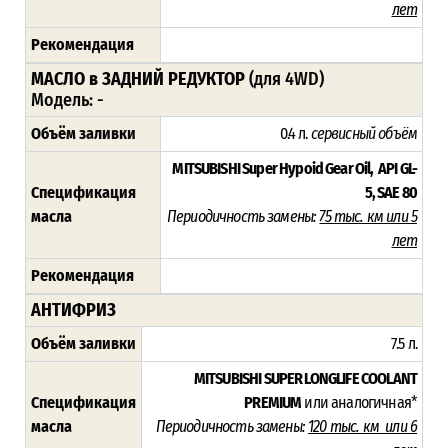
лет
Рекомендация
МАСЛО в ЗАДНИЙ РЕДУКТОР
(для 4WD)
Модель: -
Объём заливки
0.4 л.
сервисный объём
MITSUBISHI Super Hypoid Gear Oil, API GL-
Спецификация
5, SAE 80
масла
Периодичность замены:
75 тыс. км или 5
лет
Рекомендация
АНТИФРИЗ
Объём заливки
7.5 л.
MITSUBISHI SUPER LONGLIFE COOLANT
Спецификация
PREMIUM
или аналогичная*
масла
Периодичность замены:
120 тыс. км или 6