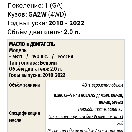
Поколение:
1
(GA)
Кузов:
GA2W
(4WD)
Год выпуска:
2010 - 2022
Объём двигателя:
2.0 л.
МАСЛО
в ДВИГАТЕЛЬ
Модель:
-
4B11
/ 150 л.с. / Россия
Тип топлива:
Бензин
Объём двигателя:
2.0 л.
Годы выпуска:
2010-2022
Объём заливки
4.3 л
. сервисный объём
ILSAC GF-4
или
ACEA A5
для
SAE 0W-20,
0W-30, 5W-30
Периодичность замены:
Спецификация
По регламенту:
каждые 15 тыс. км. или 1
масла
год
Мы рекомендуем:
каждые 7.5 тыс. км. или