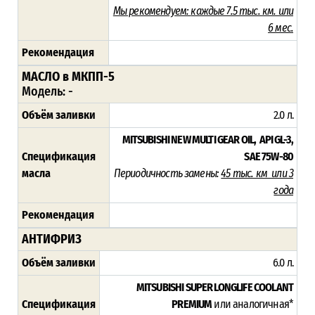
Мы рекомендуем:
каждые 7.5 тыс. км. или
6 мес.
Рекомендация
МАСЛО в МКПП-5
Модель: -
Объём заливки
2.0 л.
MITSUBISHI NEW MULTI GEAR OIL, API GL-3,
Спецификация
SAE 75W-80
масла
Периодичность замены:
45 тыс. км или 3
года
Рекомендация
АНТИФРИЗ
Объём заливки
6.0 л.
MITSUBISHI SUPER LONGLIFE COOLANT
Спецификация
PREMIUM
или аналогичная*