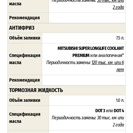
Периодичность замены:
30 тыс. км или
масла
2 года
Рекомендация
АНТИФРИЗ
Объём заливки
7.5 л.
MITSUBISHI SUPER LONGLIFE COOLANT
Спецификация
PREMIUM
или аналогичная*
масла
Периодичность замены:
120 тыс. км или 6
лет
Рекомендация
ТОРМОЗНАЯ ЖИДКОСТЬ
Объём заливки
1.0 л.
DOT 3
или
DOT 4
Спецификация
Периодичность замены:
30 тыс. км или
масла
2 года