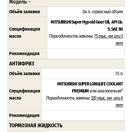
Модель: -
Объём заливки
0.4 л.
сервисный объём
MITSUBISHI Super Hypoid Gear Oil, API GL-
Спецификация
5, SAE 80
масла
Периодичность замены:
75 тыс. км или 5
лет
Рекомендация
АНТИФРИЗ
Объём заливки
7.5 л.
MITSUBISHI SUPER LONGLIFE COOLANT
Спецификация
PREMIUM
или аналогичная*
масла
Периодичность замены:
120 тыс. км или 6
лет
Рекомендация
ТОРМОЗНАЯ ЖИДКОСТЬ