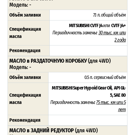
Модель: -
Объём заливки
7.1 л.
общий объём
MITSUBISHI CVTF J4
или
CVTF
J4+
Спецификация
Периодичность замены:
30 тыс. км или
масла
2 года
Рекомендация
МАСЛО в РАЗДАТОЧНУЮ КОРОБКУ
(для 4WD)
Модель: -
Объём заливки
0.5 л.
сервисный объём
MITSUBISHI Super Hypoid Gear Oil, API GL-
Спецификация
5, SAE 80
масла
Периодичность замены:
75 тыс. км или 5
лет
Рекомендация
МАСЛО в ЗАДНИЙ РЕДУКТОР
(для 4WD)