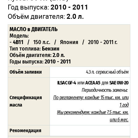
Год выпуска:
2010 - 2011
Объём двигателя:
2.0 л.
МАСЛО
в ДВИГАТЕЛЬ
Модель:
-
4B11
/ 150 л.с. / Япония / 2010 - 2011 г.
Тип топлива:
Бензин
Объём двигателя:
2.0 л.
Годы выпуска:
2010 - 2011
Объём заливки
4.3 л
. сервисный объём
ILSAC GF-4
или
ACEA A5
для
SAE 0W-20
Периодичность замены:
Спецификация
По регламенту:
каждые 15 тыс. км. или
масла
1 год
Мы рекомендуем:
каждые 7.5 тыс. км.
или 6 мес.
Рекомендация