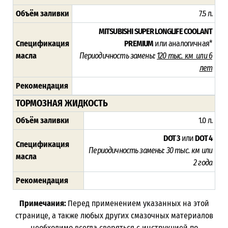
Объём заливки
7.5 л.
MITSUBISHI SUPER LONGLIFE COOLANT
Спецификация
PREMIUM
или аналогичная*
масла
Периодичность замены:
120 тыс. км или 6
лет
Рекомендация
ТОРМОЗНАЯ ЖИДКОСТЬ
Объём заливки
1.0 л.
DOT 3
или
DOT 4
Спецификация
Периодичность замены:
30 тыс. км или
масла
2 года
Рекомендация
Примечания:
Перед применением указанных на этой
странице, а также любых других смазочных материалов
необходимо всегда сверяться с инструкцией по