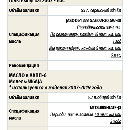
Годы выпуска:
2007 - н.в.
Объём заливки
5.9 л
. сервисный объём
JASO DL-1
для
SAE 0W-30, 5W-30
Периодичность замены:
Спецификация
По регламенту:
каждые 15 тыс. км. или
масла
1 год
Мы рекомендуем:
каждые 5 тыс. км. или
6 мес.
Рекомендация
МАСЛО в АКПП-6
Модель:
W6AJA
* используется в моделях 2007-2019 года
Объём заливки
8.2 л.
общий объём
MITSUBISHI ATF-J3
Спецификация
Периодичность замены:
40 тыс. км или
масла
3 года