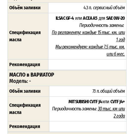
Объём заливки
4.3 л
. сервисный объём
ILSAC GF-4
или
ACEA A5
для
SAE 0W-20
Периодичность замены:
Спецификация
По регламенту:
каждые 15 тыс. км. или
масла
1 год
Мы рекомендуем:
каждые 7.5 тыс. км.
или 6 мес.
Рекомендация
МАСЛО в ВАРИАТОР
Модель: -
Объём заливки
7.1 л.
общий объём
MITSUBISHI CVTF J4
или
CVTF J4+
Спецификация
Периодичность замены:
30 тыс. км или
масла
2 года
Рекомендация