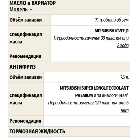
МАСЛО в ВАРИАТОР
Модель: -
Объём заливки
7.1 л.
общий объём
MITSUBISHI CVTF J1
Спецификация
Периодичность замены:
30 тыс. км или
масла
2 года
Рекомендация
АНТИФРИЗ
Объём заливки
7.5 л.
MITSUBISHI SUPER LONGLIFE COOLANT
Спецификация
PREMIUM
или аналогичная*
масла
Периодичность замены:
120 тыс. км или 6
лет
Рекомендация
ТОРМОЗНАЯ ЖИДКОСТЬ