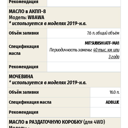
Рекомендация
МАСЛО в АКПП-8
Модель:
W8AWA
* используется в моделях 2019-н.в.
Объём заливки
7.6 л.
общий объём
MITSUBISHI ATF-MA1
Спецификация
Периодичность замены:
40 тыс. км или
масла
3 года
Рекомендация
МОЧЕВИНА
*
используется в моделях 2019-н.в.
Объём заливки
16.0 л.
Спецификация масла
ADBLUE
Рекомендация
МАСЛО в РАЗДАТОЧНУЮ КОРОБКУ
(для 4WD)