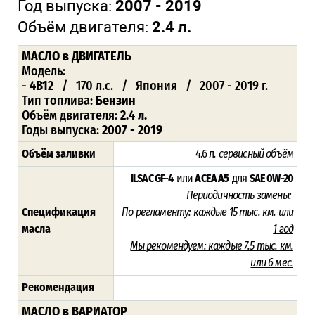
Год выпуска:
2007 - 2019
Объём двигателя:
2.4 л.
МАСЛО
в ДВИГАТЕЛЬ
Модель:
-
4B12
/ 170 л.с. / Япония / 2007 - 2019 г.
Тип топлива:
Бензин
Объём двигателя:
2.4 л.
Годы выпуска:
2007 - 2019
Объём заливки
4.6 л
. сервисный объём
ILSAC GF-4
или
ACEA A5
для
SAE 0W-20
Периодичность замены:
Спецификация
По регламенту:
каждые 15 тыс. км. или
масла
1 год
Мы рекомендуем:
каждые 7.5 тыс. км.
или 6 мес.
Рекомендация
МАСЛО в ВАРИАТОР