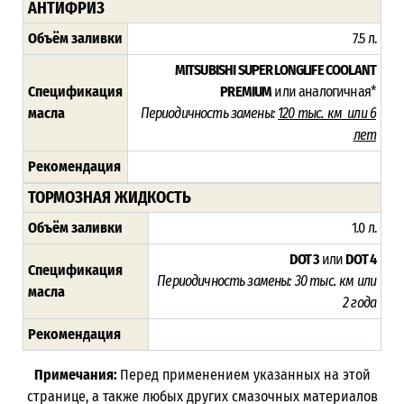
АНТИФРИЗ
Объём заливки
7.5 л.
MITSUBISHI SUPER LONGLIFE COOLANT
Спецификация
PREMIUM
или аналогичная*
масла
Периодичность замены:
120 тыс. км или 6
лет
Рекомендация
ТОРМОЗНАЯ ЖИДКОСТЬ
Объём заливки
1.0 л.
DOT 3
или
DOT 4
Спецификация
Периодичность замены:
30 тыс. км или
масла
2 года
Рекомендация
Примечания:
Перед применением указанных на этой
странице, а также любых других смазочных материалов