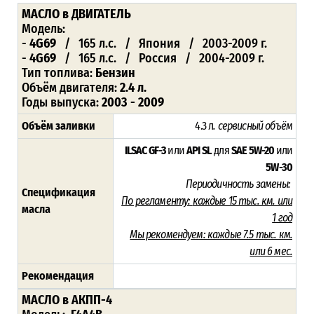
МАСЛО
в ДВИГАТЕЛЬ
Модель:
-
4G69
/ 165 л.с. / Япония / 2003-2009 г.
-
4G69
/ 165 л.с. / Россия / 2004-2009 г.
Тип топлива:
Бензин
Объём двигателя:
2.4 л.
Годы выпуска:
2003 - 2009
Объём заливки
4.3 л
.
сервисный объём
ILSAC GF-3
или
API SL
для
SAE 5W-20
или
5W-30
Периодичность замены:
Спецификация
По регламенту:
каждые 15 тыс. км. или
масла
1 год
Мы рекомендуем:
каждые 7.5 тыс. км.
или 6 мес.
Рекомендация
МАСЛО в АКПП-4