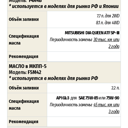
Модель:
F4A4B
* используется в моделях для рынка РФ и Японии
7.7 л.
для 2WD
Объём заливки
8.1 л.
для 4WD
MITSUBISHI DIA QUEEN ATF SP-III
Спецификация
Периодичность замены:
30 тыс. км или
масла
2 года
Рекомендация
МАСЛО в МКПП-5
Модель:
F5M42
* используется в моделях для рынка РФ
Объём заливки
2.2 л.
API GL-3
для
SAE 75W-85
или
75W-90
Спецификация
Периодичность замены:
45 тыс. км или
масла
3 года
Рекомендация