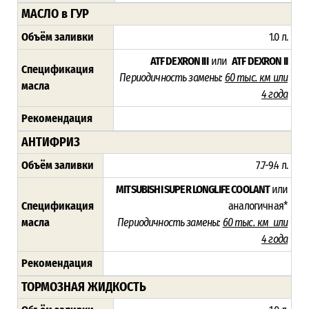
МАСЛО в ГУР
Объём заливки
1.0 л.
ATF DEXRON III
или
ATF DEXRON II
Спецификация
Периодичность замены:
60 тыс. км или
масла
4 года
Рекомендация
АНТИФРИЗ
Объём заливки
7.7-9.4 л.
MITSUBISHI SUPER LONGLIFE COOLANT
или
Спецификация
аналогичная*
масла
Периодичность замены:
60 тыс. км или
4 года
Рекомендация
ТОРМОЗНАЯ ЖИДКОСТЬ